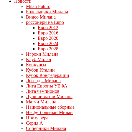
Новости
Milan Futuro
Болельщики Милана
Видео Милана
россонери на Евро
Евро 2012
Евро 2016
Евро 2020
Евро 2024
Евро 2028
Игроки Милана
Клуб Милан
Конкурсы
Кубок Италии
Кубок Конфедераций
Легенды Милана
Лига Европы УЕФА
Лига чемпионов
Лучшие матчи Милана
Матчи Милана
Национальные сборные
Не футбольный Милан
Примавера
Серия А
Соперники Милана