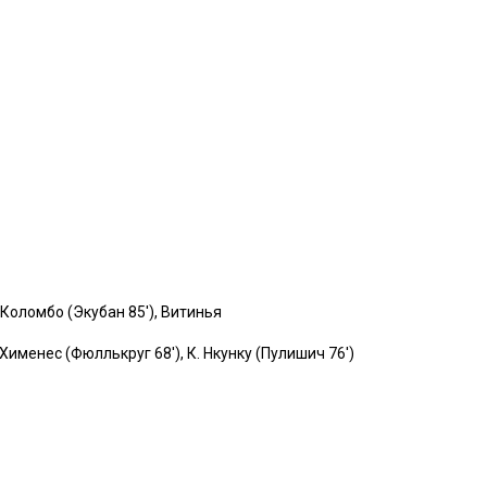
 Коломбо (Экубан 85′), Витинья
 Хименес (Фюллькруг 68′), К. Нкунку (Пулишич 76′)