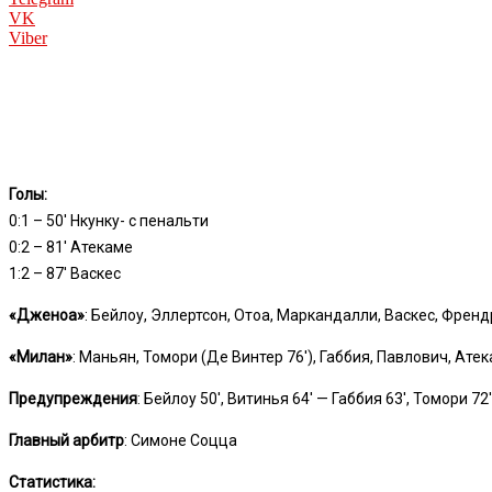
VK
Viber
Голы:
0:1 – 50′ Нкунку- с пенальти
0:2 – 81′ Атекаме
1:2 – 87′ Васкес
«Дженоа»
: Бейлоу, Эллертсон, Отоа, Маркандалли, Васкес, Френд
«Милан»
: Маньян, Томори (Де Винтер 76′), Габбия, Павлович, Атек
Предупреждения
: Бейлоу 50′, Витинья 64′ — Габбия 63′, Томори 72′
Главный арбитр
: Симоне Соцца
Статистика: