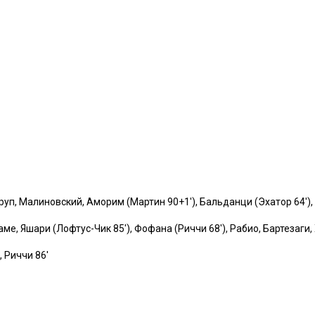
руп, Малиновский, Аморим (Мартин 90+1′), Бальданци (Эхатор 64′),
аме, Яшари (Лофтус-Чик 85′), Фофана (Риччи 68′), Рабио, Бартезаги,
, Риччи 86′