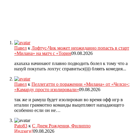
Павел
к
Лофтус-Чик может неожиданно попасть в старт
«Милана» на матч с «Торин
09.08.2026
ахахаха начинают плавно подводить болел к тому что а
нахуй покупать лохтус справиться)))) бляять комедия...
Павел
к
Пеллегатти о поражении «Милана» от «Челси»:
«Камарду просто изолировали»
09.08.2026
так же и рамуш будет изолирован во время офф игр в
италии граммотно команды выцепляют нападающего
особенно если он не…
Pato83
к
С Днем Рождения, Филиппо
Индзаги!
09.08.2026