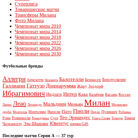
Суперлига
Товарищеские матчи
Трансферы Милана
Фото Милана
Чемпионат мира 2010
Чемпионат мира 2014
Чемпионат мира 2018
Чемпионат мира 2022
Чемпионат мира 2026
Чемпионат мира 2030
Футбольные бренды
Аллегри
Балотелли
Берлускони
Беннасер
Анчелотти
Аталанта
Галлиани
Гаттузо
Доннарумма
Жиру
Зеедорф
Ибрагимович
Интер
Кака
Индзаги
Кессье
Калабрия
Кассано
Милан
Леао
Мальдини
Меньян
Леонардо
Лацио
Миланское
Пиоли
Пато
Наполи
Монтоливо
Пулишич
Монтелла
Пирло
дерби
Робиньо
Тео Эрнандес
Рома
Романьоли
Сусо
Тонали
Роналдиньо
Тиаго Силва
Томори
Ювентус
Эль-Шаарави
Чалханоглу
оценки GdS
Последние матчи Серии А — 37 тур