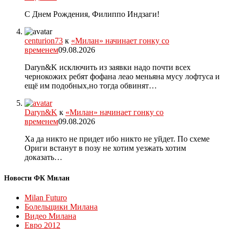
С Днем Рождения, Филиппо Индзаги!
centurion73
к
«Милан» начинает гонку со
временем
09.08.2026
Daryn&K исключить из заявки надо почти всех
чернокожих ребят фофана леао меньяна мусу лофтуса и
ещё им подобных,но тогда обвинят…
Daryn&K
к
«Милан» начинает гонку со
временем
09.08.2026
Ха да никто не придет ибо никто не уйдет. По схеме
Ориги встанут в позу не хотим уезжать хотим
доказать…
Новости ФК Милан
Milan Futuro
Болельщики Милана
Видео Милана
Евро 2012