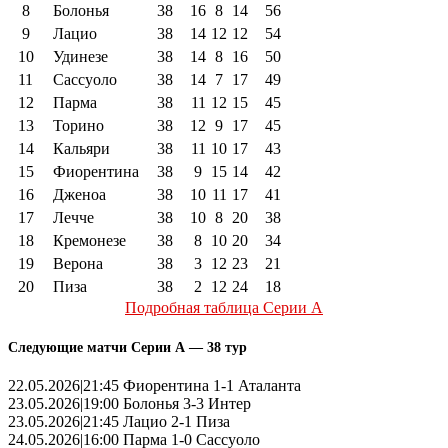
8
Болонья
38
16
8
14
56
9
Лацио
38
14
12
12
54
10
Удинезе
38
14
8
16
50
11
Сассуоло
38
14
7
17
49
12
Парма
38
11
12
15
45
13
Торино
38
12
9
17
45
14
Кальяри
38
11
10
17
43
15
Фиорентина
38
9
15
14
42
16
Дженоа
38
10
11
17
41
17
Лечче
38
10
8
20
38
18
Кремонезе
38
8
10
20
34
19
Верона
38
3
12
23
21
20
Пиза
38
2
12
24
18
Подробная таблица Серии А
Следующие матчи Серии А — 38 тур
22.05.2026|21:45 Фиорентина 1-1 Аталанта
23.05.2026|19:00 Болонья 3-3 Интер
23.05.2026|21:45 Лацио 2-1 Пиза
24.05.2026|16:00 Парма 1-0 Сассуоло