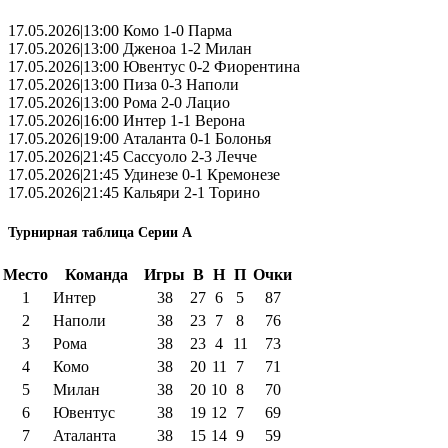
17.05.2026|13:00 Комо 1-0 Парма
17.05.2026|13:00 Дженоа 1-2 Милан
17.05.2026|13:00 Ювентус 0-2 Фиорентина
17.05.2026|13:00 Пиза 0-3 Наполи
17.05.2026|13:00 Рома 2-0 Лацио
17.05.2026|16:00 Интер 1-1 Верона
17.05.2026|19:00 Аталанта 0-1 Болонья
17.05.2026|21:45 Сассуоло 2-3 Лечче
17.05.2026|21:45 Удинезе 0-1 Кремонезе
17.05.2026|21:45 Кальяри 2-1 Торино
Турнирная таблица Серии А
Место
Команда
Игры
В
Н
П
Очки
1
Интер
38
27
6
5
87
2
Наполи
38
23
7
8
76
3
Рома
38
23
4
11
73
4
Комо
38
20
11
7
71
5
Милан
38
20
10
8
70
6
Ювентус
38
19
12
7
69
7
Аталанта
38
15
14
9
59