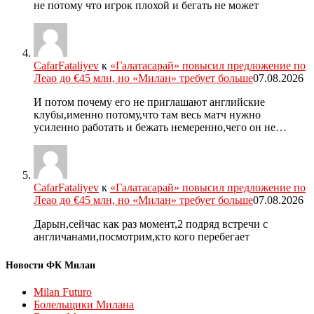
не потому что игрок плохой и бегать не может
CafarFataliyev
к
«Галатасарай» повысил предложение по
Леао до €45 млн, но «Милан» требует больше
07.08.2026
И потом почему его не приглашают английские
клубы,именно потому,что там весь матч нужно
усиленно работать и бежать немеренно,чего он не…
CafarFataliyev
к
«Галатасарай» повысил предложение по
Леао до €45 млн, но «Милан» требует больше
07.08.2026
Дарын,сейчас как раз момент,2 подряд встречи с
англичанами,посмотрим,кто кого перебегает
Новости ФК Милан
Milan Futuro
Болельщики Милана