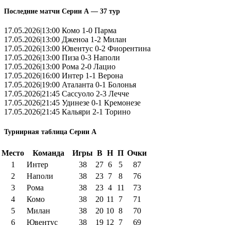
Последние матчи Серии А — 37 тур
17.05.2026|13:00 Комо 1-0 Парма
17.05.2026|13:00 Дженоа 1-2 Милан
17.05.2026|13:00 Ювентус 0-2 Фиорентина
17.05.2026|13:00 Пиза 0-3 Наполи
17.05.2026|13:00 Рома 2-0 Лацио
17.05.2026|16:00 Интер 1-1 Верона
17.05.2026|19:00 Аталанта 0-1 Болонья
17.05.2026|21:45 Сассуоло 2-3 Лечче
17.05.2026|21:45 Удинезе 0-1 Кремонезе
17.05.2026|21:45 Кальяри 2-1 Торино
Турнирная таблица Серии А
Место
Команда
Игры
В
Н
П
Очки
1
Интер
38
27
6
5
87
2
Наполи
38
23
7
8
76
3
Рома
38
23
4
11
73
4
Комо
38
20
11
7
71
5
Милан
38
20
10
8
70
6
Ювентус
38
19
12
7
69