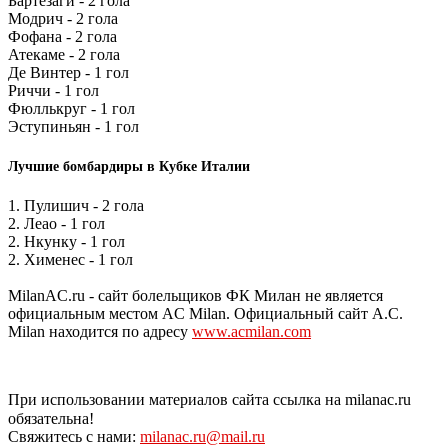
Бартезаги - 2 гола
Модрич - 2 гола
Фофана - 2 гола
Атекаме - 2 гола
Де Винтер - 1 гол
Риччи - 1 гол
Фюллькруг - 1 гол
Эступиньян - 1 гол
Лучшие бомбардиры в Кубке Италии
1. Пулишич - 2 гола
2. Леао - 1 гол
2. Нкунку - 1 гол
2. Хименес - 1 гол
MilanAC.ru - сайт болельщиков ФК Милан не является
официальным местом AC Milan. Официальный сайт A.C.
Milan находится по адресу
www.acmilan.com
При использовании материалов сайта ссылка на milanac.ru
обязательна!
Свяжитесь с нами:
milanac.ru@mail.ru