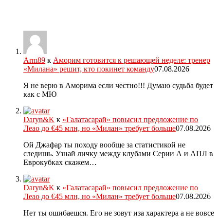
Arm89
к
Аморим готовится к решающей неделе: тренер
«Милана» решит, кто покинет команду
07.08.2026
Я не верю в Аморима если честно!!! Думаю судьба будет
как с МЮ
Daryn&K
к
«Галатасарай» повысил предложение по
Леао до €45 млн, но «Милан» требует больше
07.08.2026
Ой Джафар ты походу вообще за статистикой не
следишь. Узнай личку между клубами Серии А и АПЛ в
Еврокубках скажем…
Daryn&K
к
«Галатасарай» повысил предложение по
Леао до €45 млн, но «Милан» требует больше
07.08.2026
Нет ты ошибаешся. Его не зовут иза характера а не вовсе