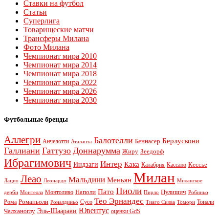
Ставки на футбол
Статьи
Суперлига
Товарищеские матчи
Трансферы Милана
Фото Милана
Чемпионат мира 2010
Чемпионат мира 2014
Чемпионат мира 2018
Чемпионат мира 2022
Чемпионат мира 2026
Чемпионат мира 2030
Футбольные бренды
Аллегри
Балотелли
Берлускони
Беннасер
Анчелотти
Аталанта
Галлиани
Гаттузо
Доннарумма
Жиру
Зеедорф
Ибрагимович
Интер
Кака
Индзаги
Кессье
Калабрия
Кассано
Милан
Леао
Мальдини
Меньян
Леонардо
Лацио
Миланское
Пиоли
Пато
Наполи
Монтоливо
Пулишич
Монтелла
Пирло
дерби
Робиньо
Тео Эрнандес
Рома
Романьоли
Сусо
Тонали
Роналдиньо
Тиаго Силва
Томори
Ювентус
Эль-Шаарави
Чалханоглу
оценки GdS