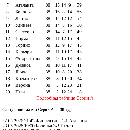
7
Аталанта
38
15
14
9
59
8
Болонья
38
16
8
14
56
9
Лацио
38
14
12
12
54
10
Удинезе
38
14
8
16
50
11
Сассуоло
38
14
7
17
49
12
Парма
38
11
12
15
45
13
Торино
38
12
9
17
45
14
Кальяри
38
11
10
17
43
15
Фиорентина
38
9
15
14
42
16
Дженоа
38
10
11
17
41
17
Лечче
38
10
8
20
38
18
Кремонезе
38
8
10
20
34
19
Верона
38
3
12
23
21
20
Пиза
38
2
12
24
18
Подробная таблица Серии А
Следующие матчи Серии А — 38 тур
22.05.2026|21:45 Фиорентина 1-1 Аталанта
23.05.2026|19:00 Болонья 3-3 Интер