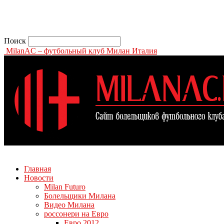
Поиск
MilanAC – футбольный клуб Милан Италия
Главная
Новости
Milan Futuro
Болельщики Милана
Видео Милана
россонери на Евро
Евро 2012