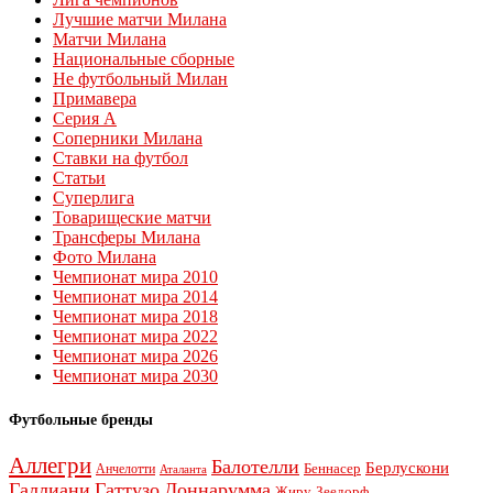
Лучшие матчи Милана
Матчи Милана
Национальные сборные
Не футбольный Милан
Примавера
Серия А
Соперники Милана
Ставки на футбол
Статьи
Суперлига
Товарищеские матчи
Трансферы Милана
Фото Милана
Чемпионат мира 2010
Чемпионат мира 2014
Чемпионат мира 2018
Чемпионат мира 2022
Чемпионат мира 2026
Чемпионат мира 2030
Футбольные бренды
Аллегри
Балотелли
Берлускони
Беннасер
Анчелотти
Аталанта
Галлиани
Гаттузо
Доннарумма
Жиру
Зеедорф