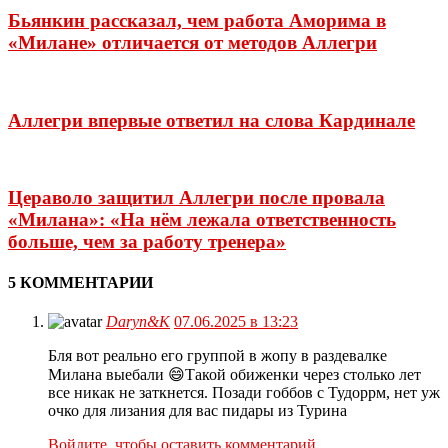
Бьянкин рассказал, чем работа Аморима в
«Милане» отличается от методов Аллегри
Аллегри впервые ответил на слова Кардинале
Цераволо защитил Аллегри после провала
«Милана»: «На нём лежала ответственность
больше, чем за работу тренера»
5 КОММЕНТАРИИ
Daryn&K
07.06.2025 в 13:23
Бля вот реально его группой в жопу в раздевалке
Милана выебали 😄Такой обиженки через столько лет
все никак не заткнется. Позади гоббов с Тудоррм, нет уж
очко для лизания для вас пидары из Турина
Войдите, чтобы оставить комментарий