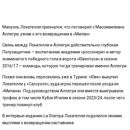
Мануэль Локателли признался, что поговорил с Массимилиано
Аллегри, узнав о его возвращении в «Милан».
Связь между Локателли и Аллегри действительно глубокая.
Полузащитник — воспитанник академии «россонери» и автор
знаменитого победного гола в ворота «Ювентуса» в сезоне
2016/17 — команды, которую тогда тренировал именно Аллегри.
Позже они вновь пересеклись уже в Турине: «Юве» выкупил
Локателли у «Сассуоло», куда игрок перешёл после ухода из
«Милана». Под руководством Аллегри они вместе выигрывали
трофеи, в том числе Кубок Италии в сезоне 2023/24, после чего
тренер покинул клуб.
В интервью изданию La Stampa Локателли поделился своими
мыслями о возвращении наставника: