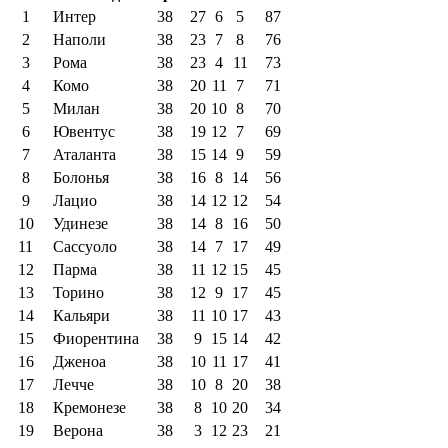
1
Интер
38
27
6
5
87
2
Наполи
38
23
7
8
76
3
Рома
38
23
4
11
73
4
Комо
38
20
11
7
71
5
Милан
38
20
10
8
70
6
Ювентус
38
19
12
7
69
7
Аталанта
38
15
14
9
59
8
Болонья
38
16
8
14
56
9
Лацио
38
14
12
12
54
10
Удинезе
38
14
8
16
50
11
Сассуоло
38
14
7
17
49
12
Парма
38
11
12
15
45
13
Торино
38
12
9
17
45
14
Кальяри
38
11
10
17
43
15
Фиорентина
38
9
15
14
42
16
Дженоа
38
10
11
17
41
17
Лечче
38
10
8
20
38
18
Кремонезе
38
8
10
20
34
19
Верона
38
3
12
23
21