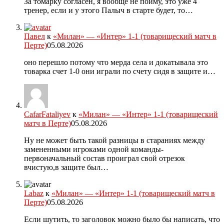
За томарку согласен, я вообще не пойму, это уже 4
тренер, если и у этого Палыч в старте будет, то…
Павел
к
«Милан» — «Интер» 1-1 (товарищеский матч в
Перте)
05.08.2026
оно перешло потому что мерда села и докатывала это
товарка счет 1-0 они играли по счету сидя в защите и…
CafarFataliyev
к
«Милан» — «Интер» 1-1 (товарищеский
матч в Перте)
05.08.2026
Ну не может быть такой разницы в стараниях между
замененными игроками одной команды-
первоначальный состав проиграл свой отрезок
вчистую,в защите был…
Labaz
к
«Милан» — «Интер» 1-1 (товарищеский матч в
Перте)
05.08.2026
Если шутить, то заголовок можно было бы написать, что