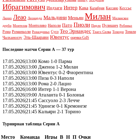
Ибрагимович
Интер
Кака
Индзаги
Кессье
Калабрия
Кассано
Милан
Леао
Мальдини
Меньян
Леонардо
Лацио
Миланское
Пиоли
Пато
Наполи
Монтоливо
Пулишич
Монтелла
Пирло
дерби
Робиньо
Тео Эрнандес
Рома
Романьоли
Сусо
Тонали
Роналдиньо
Тиаго Силва
Томори
Ювентус
Эль-Шаарави
Чалханоглу
оценки GdS
Последние матчи Серии А — 37 тур
17.05.2026|13:00 Комо 1-0 Парма
17.05.2026|13:00 Дженоа 1-2 Милан
17.05.2026|13:00 Ювентус 0-2 Фиорентина
17.05.2026|13:00 Пиза 0-3 Наполи
17.05.2026|13:00 Рома 2-0 Лацио
17.05.2026|16:00 Интер 1-1 Верона
17.05.2026|19:00 Аталанта 0-1 Болонья
17.05.2026|21:45 Сассуоло 2-3 Лечче
17.05.2026|21:45 Удинезе 0-1 Кремонезе
17.05.2026|21:45 Кальяри 2-1 Торино
Турнирная таблица Серии А
Место
Команда
Игры
В
Н
П
Очки