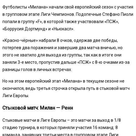
Футболисты «Милана» начали свой европейский сезон с участия
в групповом этапе Лиги Чемпионов. Подопечные Стефано Пиоли
попали в группу «F», в которой также участвовали «ПСЖ»,
«Боррусия Дортмунд» и «Ньюкасл».
«Красно-чёрные» набрали 8 очков, одержав две победы,
потерпев два поражения и завершив два матча вничью, но
этого не хватило для выхода из группы, так как в итоге они
заняли 3-е место, пропустив дальше «ПСЖ» с 8-ю очками из-за
разницы голов в личных встречах.
Но на этом европейский этап «Милана» в текущем сезоне не
окончился, ведь третья строчка открыла путь в стыковой матч
Лиги Европы.
Стыковой матч: Милан — Ренн
Стыковые матчи в Лиге Европы – это матчи за выход в 1/8
стадию турнира, в которых приняли участия 16 команд: 8
команда, занявших третьи места в групповом этапе Лиги