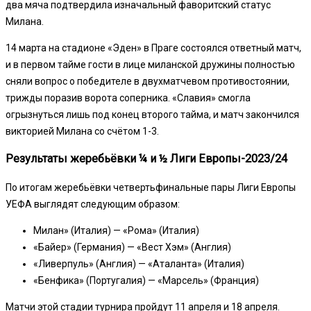
два мяча подтвердила изначальный фаворитский статус
Милана.
14 марта на стадионе «Эден» в Праге состоялся ответный матч,
и в первом тайме гости в лице миланской дружины полностью
сняли вопрос о победителе в двухматчевом противостоянии,
трижды поразив ворота соперника. «Славия» смогла
огрызнуться лишь под конец второго тайма, и матч закончился
викторией Милана со счётом 1-3.
Результаты жеребьёвки ¼ и ½ Лиги Европы-2023/24
По итогам жеребьёвки четвертьфинальные пары Лиги Европы
УЕФА выглядят следующим образом:
Милан» (Италия) — «Рома» (Италия)
«Байер» (Германия) — «Вест Хэм» (Англия)
«Ливерпуль» (Англия) — «Аталанта» (Италия)
«Бенфика» (Португалия) — «Марсель» (Франция)
Матчи этой стадии турнира пройдут 11 апреля и 18 апреля.