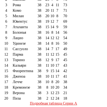
3
Рома
38
23
4
11
73
4
Комо
38
20
11
7
71
5
Милан
38
20
10
8
70
6
Ювентус
38
19
12
7
69
7
Аталанта
38
15
14
9
59
8
Болонья
38
16
8
14
56
9
Лацио
38
14
12
12
54
10
Удинезе
38
14
8
16
50
11
Сассуоло
38
14
7
17
49
12
Парма
38
11
12
15
45
13
Торино
38
12
9
17
45
14
Кальяри
38
11
10
17
43
15
Фиорентина
38
9
15
14
42
16
Дженоа
38
10
11
17
41
17
Лечче
38
10
8
20
38
18
Кремонезе
38
8
10
20
34
19
Верона
38
3
12
23
21
20
Пиза
38
2
12
24
18
Подробная таблица Серии А