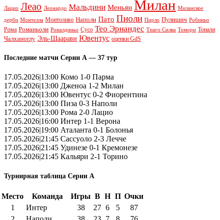
Милан
Леао
Мальдини
Меньян
Леонардо
Лацио
Миланское
Пиоли
Пато
Наполи
Монтоливо
Пулишич
Монтелла
Пирло
дерби
Робиньо
Тео Эрнандес
Рома
Романьоли
Сусо
Тонали
Роналдиньо
Тиаго Силва
Томори
Ювентус
Эль-Шаарави
Чалханоглу
оценки GdS
Последние матчи Серии А — 37 тур
17.05.2026|13:00 Комо 1-0 Парма
17.05.2026|13:00 Дженоа 1-2 Милан
17.05.2026|13:00 Ювентус 0-2 Фиорентина
17.05.2026|13:00 Пиза 0-3 Наполи
17.05.2026|13:00 Рома 2-0 Лацио
17.05.2026|16:00 Интер 1-1 Верона
17.05.2026|19:00 Аталанта 0-1 Болонья
17.05.2026|21:45 Сассуоло 2-3 Лечче
17.05.2026|21:45 Удинезе 0-1 Кремонезе
17.05.2026|21:45 Кальяри 2-1 Торино
Турнирная таблица Серии А
Место
Команда
Игры
В
Н
П
Очки
1
Интер
38
27
6
5
87
2
Наполи
38
23
7
8
76