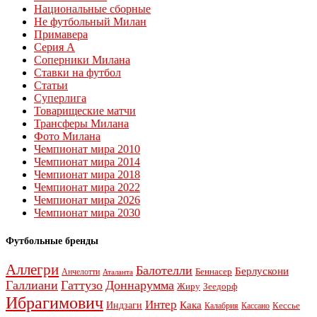
Национальные сборные
Не футбольный Милан
Примавера
Серия А
Соперники Милана
Ставки на футбол
Статьи
Суперлига
Товарищеские матчи
Трансферы Милана
Фото Милана
Чемпионат мира 2010
Чемпионат мира 2014
Чемпионат мира 2018
Чемпионат мира 2022
Чемпионат мира 2026
Чемпионат мира 2030
Футбольные бренды
Аллегри
Балотелли
Берлускони
Беннасер
Анчелотти
Аталанта
Галлиани
Гаттузо
Доннарумма
Жиру
Зеедорф
Ибрагимович
Интер
Кака
Индзаги
Кессье
Калабрия
Кассано