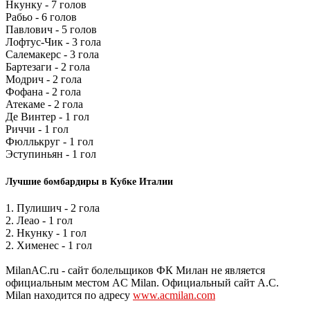
Нкунку - 7 голов
Рабьо - 6 голов
Павлович - 5 голов
Лофтус-Чик - 3 гола
Салемакерс - 3 гола
Бартезаги - 2 гола
Модрич - 2 гола
Фофана - 2 гола
Атекаме - 2 гола
Де Винтер - 1 гол
Риччи - 1 гол
Фюллькруг - 1 гол
Эступиньян - 1 гол
Лучшие бомбардиры в Кубке Италии
1. Пулишич - 2 гола
2. Леао - 1 гол
2. Нкунку - 1 гол
2. Хименес - 1 гол
MilanAC.ru - сайт болельщиков ФК Милан не является
официальным местом AC Milan. Официальный сайт A.C.
Milan находится по адресу
www.acmilan.com