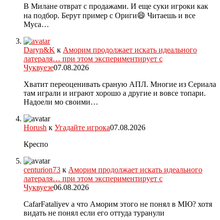
В Милане отврат с продажами. И еще суки игроки как
на подбор. Берут пример с Ориги😄 Читаешь и все
Муса…
Daryn&K
к
Аморим продолжает искать идеального
латераля… при этом экспериментирует с
Чуквуезе
07.08.2026
Хватит переоценивать сраную АПЛ. Многие из Сериала
там играли и играют хорошо а другие и вовсе топари.
Надоели мо своими…
Horush
к
Угадайте игрока
07.08.2026
Креспо
centurion73
к
Аморим продолжает искать идеального
латераля… при этом экспериментирует с
Чуквуезе
06.08.2026
CafarFataliyev а что Аморим этого не понял в МЮ? хотя
видать не понял если его оттуда туранули