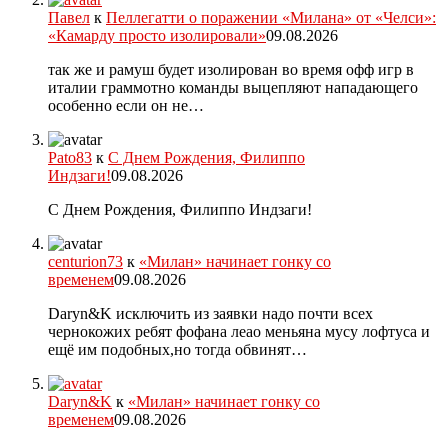
Павел
к
Пеллегатти о поражении «Милана» от «Челси»:
«Камарду просто изолировали»
09.08.2026
так же и рамуш будет изолирован во время офф игр в
италии граммотно команды выцепляют нападающего
особенно если он не…
Pato83
к
С Днем Рождения, Филиппо
Индзаги!
09.08.2026
С Днем Рождения, Филиппо Индзаги!
centurion73
к
«Милан» начинает гонку со
временем
09.08.2026
Daryn&K исключить из заявки надо почти всех
чернокожих ребят фофана леао меньяна мусу лофтуса и
ещё им подобных,но тогда обвинят…
Daryn&K
к
«Милан» начинает гонку со
временем
09.08.2026