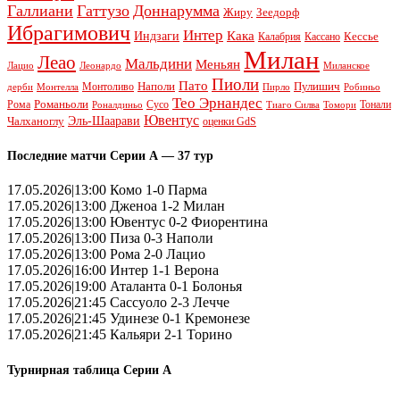
Галлиани
Гаттузо
Доннарумма
Жиру
Зеедорф
Ибрагимович
Интер
Кака
Индзаги
Кессье
Калабрия
Кассано
Милан
Леао
Мальдини
Меньян
Леонардо
Лацио
Миланское
Пиоли
Пато
Наполи
Монтоливо
Пулишич
Монтелла
Пирло
дерби
Робиньо
Тео Эрнандес
Рома
Романьоли
Сусо
Тонали
Роналдиньо
Тиаго Силва
Томори
Ювентус
Эль-Шаарави
Чалханоглу
оценки GdS
Последние матчи Серии А — 37 тур
17.05.2026|13:00 Комо 1-0 Парма
17.05.2026|13:00 Дженоа 1-2 Милан
17.05.2026|13:00 Ювентус 0-2 Фиорентина
17.05.2026|13:00 Пиза 0-3 Наполи
17.05.2026|13:00 Рома 2-0 Лацио
17.05.2026|16:00 Интер 1-1 Верона
17.05.2026|19:00 Аталанта 0-1 Болонья
17.05.2026|21:45 Сассуоло 2-3 Лечче
17.05.2026|21:45 Удинезе 0-1 Кремонезе
17.05.2026|21:45 Кальяри 2-1 Торино
Турнирная таблица Серии А