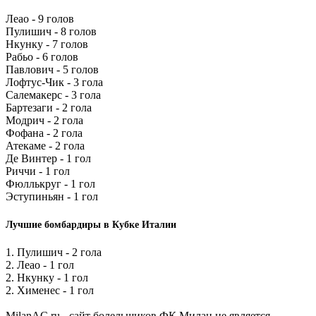
Леао - 9 голов
Пулишич - 8 голов
Нкунку - 7 голов
Рабьо - 6 голов
Павлович - 5 голов
Лофтус-Чик - 3 гола
Салемакерс - 3 гола
Бартезаги - 2 гола
Модрич - 2 гола
Фофана - 2 гола
Атекаме - 2 гола
Де Винтер - 1 гол
Риччи - 1 гол
Фюллькруг - 1 гол
Эступиньян - 1 гол
Лучшие бомбардиры в Кубке Италии
1. Пулишич - 2 гола
2. Леао - 1 гол
2. Нкунку - 1 гол
2. Хименес - 1 гол
MilanAC.ru - сайт болельщиков ФК Милан не является