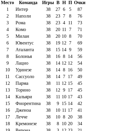
Место
Команда
Игры
В
Н
П
Очки
1
Интер
38
27
6
5
87
2
Наполи
38
23
7
8
76
3
Рома
38
23
4
11
73
4
Комо
38
20
11
7
71
5
Милан
38
20
10
8
70
6
Ювентус
38
19
12
7
69
7
Аталанта
38
15
14
9
59
8
Болонья
38
16
8
14
56
9
Лацио
38
14
12
12
54
10
Удинезе
38
14
8
16
50
11
Сассуоло
38
14
7
17
49
12
Парма
38
11
12
15
45
13
Торино
38
12
9
17
45
14
Кальяри
38
11
10
17
43
15
Фиорентина
38
9
15
14
42
16
Дженоа
38
10
11
17
41
17
Лечче
38
10
8
20
38
18
Кремонезе
38
8
10
20
34
19
Верона
38
3
12
23
21