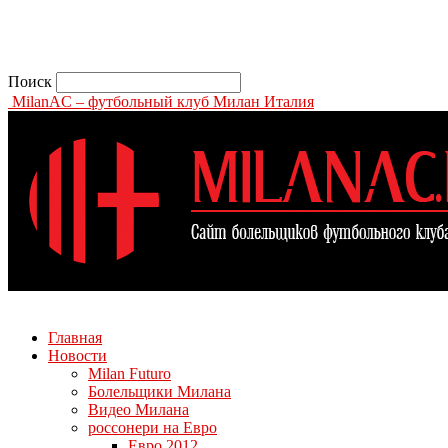
Поиск
MilanAC – футбольный клуб Милан Италия
Главная
Новости
Milan Futuro
Болельщики Милана
Видео Милана
россонери на Евро
Евро 2012