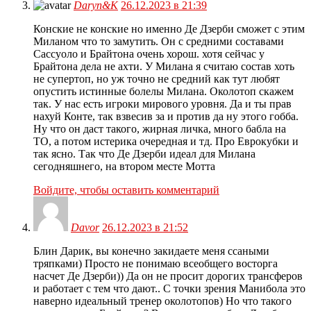
Daryn&K
26.12.2023 в 21:39
Конские не конские но именно Де Дзерби сможет с этим
Миланом что то замутить. Он с средними составами
Сассуоло и Брайтона очень хорош. хотя сейчас у
Брайтона дела не ахти. У Милана я считаю состав хоть
не супертоп, но уж точно не средний как тут любят
опустить истинные болелы Милана. Околотоп скажем
так. У нас есть игроки мирового уровня. Да и ты прав
нахуй Конте, так взвесив за и против да ну этого гобба.
Ну что он даст такого, жирная личка, много бабла на
ТО, а потом истерика очередная и тд. Про Еврокубки и
так ясно. Так что Де Дзерби идеал для Милана
сегодняшнего, на втором месте Мотта
Войдите, чтобы оставить комментарий
Davor
26.12.2023 в 21:52
Блин Дарик, вы конечно закидаете меня ссаными
тряпками) Просто не понимаю всеобщего восторга
насчет Де Дзерби)) Да он не просит дорогих трансферов
и работает с тем что дают.. С точки зрения Манибола это
наверно идеальный тренер околотопов) Но что такого