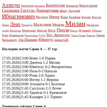
Аллегри
Балотелли
Берлускони
Беннасер
Анчелотти
Аталанта
Галлиани
Гаттузо
Доннарумма
Жиру
Зеедорф
Ибрагимович
Интер
Кака
Индзаги
Кессье
Калабрия
Кассано
Милан
Леао
Мальдини
Меньян
Леонардо
Лацио
Миланское
Пиоли
Пато
Наполи
Монтоливо
Пулишич
Монтелла
Пирло
дерби
Робиньо
Тео Эрнандес
Рома
Романьоли
Сусо
Тонали
Роналдиньо
Тиаго Силва
Томори
Ювентус
Эль-Шаарави
Чалханоглу
оценки GdS
Последние матчи Серии А — 37 тур
17.05.2026|13:00 Комо 1-0 Парма
17.05.2026|13:00 Дженоа 1-2 Милан
17.05.2026|13:00 Ювентус 0-2 Фиорентина
17.05.2026|13:00 Пиза 0-3 Наполи
17.05.2026|13:00 Рома 2-0 Лацио
17.05.2026|16:00 Интер 1-1 Верона
17.05.2026|19:00 Аталанта 0-1 Болонья
17.05.2026|21:45 Сассуоло 2-3 Лечче
17.05.2026|21:45 Удинезе 0-1 Кремонезе
17.05.2026|21:45 Кальяри 2-1 Торино
Турнирная таблица Серии А