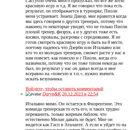
Сассуоло очень много пропускал, но все же хотят
красивую игру и т.д. Я же говорил что пока есть
результат, он отображается в турнирке, Пиоли
меня устраивает. Знаеш Давор, мне нравится когда
мы здесь говорим о других тренерах, потому что
наконец то некоторые увидят, что не только Пиоли
плохой тренер, физрук, а и у других тоже есть
косяки, провалы, разгромы с середняками. Я не
готов смотреть красивую игру и быть на 8 месте,
поетому надеюсь что Дзерби или Итальяно или
кто то из молодых тренеров, сможет расти у нас и
нам повезет, как повезло и с Пиоли, когда его
назначили, потому что он тоже топом некогда не
был, но результат у нас он давал всегда и мне
всеравно на «повезло и т.п.», нужно значить
искать везуньчика.
Войдите, чтобы оставить комментарий
Daryn&K
26.12.2023 в 22:54
Итальяно мимо. Он остается в Фиорентине. Это
команда тренерская то есть его, и таких трудно
переманить, только жирным баблом, что
естественно Милан давать не будет. Мне он
видится как Гасп в Аталанте. А если и уйдет то на
него серьезные виды имеет Наполи или вообще за