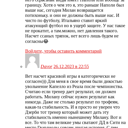
границу. Хотя о чем это я, это раньше Наполи был
выше нас, сегодня Милан возвращается
потихоньку. и они не должны быть выше нас. И
чисто по футболу, Итальяно ставит яркий
атакующий футбол но в ущерб защите. У нас такое
не прокатит, а там.можно, нет давления такого.
Насчет ссаных тряпок, нет всего лишь будем не
согласны😂
Войдите, чтобы оставить комментарий
Davor
26.12.2023 в 22:55
Вет насчет красивой игры я категорически не
согласен))) Для меня в свое время были дикостью
увольнение Капелло из Реала после чемпионства.
Считаю если тренер дает результат, он должен
работать. Милану сейчас нужен результат как
никогда. Даже не столько результат по трофеям,
какая-та стабильность. И я просто не уверен что
Дзерби тот тренер который может дать эту
стабильность именно нынешнему Милану. Вот и
все. То что там великие умы сватают ДД в Сити на
место Гвардиолы совсем другая история. С тем