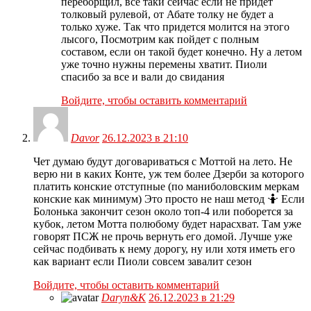
переборщил, все таки сейчас если не придет
толковый рулевой, от Абате толку не будет а
только хуже. Так что придется молится на этого
лысого, Посмотрим как пойдет с полным
составом, если он такой будет конечно. Ну а летом
уже точно нужны перемены хватит. Пиоли
спасибо за все и вали до свидания
Войдите, чтобы оставить комментарий
Davor
26.12.2023 в 21:10
Чет думаю будут договариваться с Моттой на лето. Не
верю ни в каких Конте, уж тем более Дзерби за которого
платить конские отступные (по маниболовским меркам
конские как минимум) Это просто не наш метод 🤷 Если
Болонька закончит сезон около топ-4 или поборется за
кубок, летом Мотта полюбому будет нарасхват. Там уже
говорят ПСЖ не прочь вернуть его домой. Лучше уже
сейчас подбивать к нему дорогу, ну или хотя иметь его
как вариант если Пиоли совсем завалит сезон
Войдите, чтобы оставить комментарий
Daryn&K
26.12.2023 в 21:29