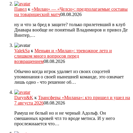
Павел
к
«Милан» — «Челси»: предполагаемые составы
на товарищеский матч
08.08.2026
ну и что за бред в защите? только прилетевший в клуб
Диавара вообще не понятный Владимиров и привоз Де
Винтер,…
ValekSa
к
Меньян и «Милан»: тревожное лето и
слишком много вопросов перед
возвращением
08.08.2026
Обычно когда игрок удаляет из своих соцсетей
упоминания о своей нынешней команде, это означает
лишь одно - что решение об…
Daryn&K
к
Трансферы «Милана»: кто пришел и ушел на
7 августа 2026
08.08.2026
Рамуш не белый но и не черный Адольф. Он
смешанных кровей чтл то вроде метиса. И у него
прослежиаается что…