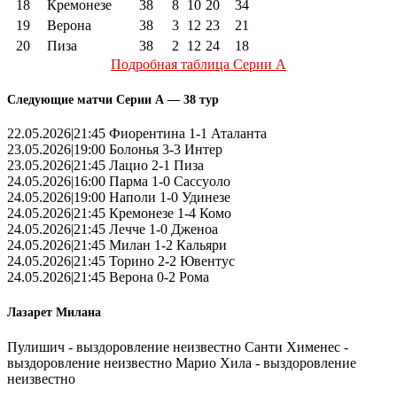
18
Кремонезе
38
8
10
20
34
19
Верона
38
3
12
23
21
20
Пиза
38
2
12
24
18
Подробная таблица Серии А
Следующие матчи Серии А — 38 тур
22.05.2026|21:45 Фиорентина 1-1 Аталанта
23.05.2026|19:00 Болонья 3-3 Интер
23.05.2026|21:45 Лацио 2-1 Пиза
24.05.2026|16:00 Парма 1-0 Сассуоло
24.05.2026|19:00 Наполи 1-0 Удинезе
24.05.2026|21:45 Кремонезе 1-4 Комо
24.05.2026|21:45 Лечче 1-0 Дженоа
24.05.2026|21:45 Милан 1-2 Кальяри
24.05.2026|21:45 Торино 2-2 Ювентус
24.05.2026|21:45 Верона 0-2 Рома
Лазарет Милана
Пулишич - выздоровление неизвестно Санти Хименес -
выздоровление неизвестно Марио Хила - выздоровление
неизвестно