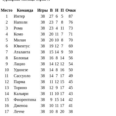
Место
Команда
Игры
В
Н
П
Очки
1
Интер
38
27
6
5
87
2
Наполи
38
23
7
8
76
3
Рома
38
23
4
11
73
4
Комо
38
20
11
7
71
5
Милан
38
20
10
8
70
6
Ювентус
38
19
12
7
69
7
Аталанта
38
15
14
9
59
8
Болонья
38
16
8
14
56
9
Лацио
38
14
12
12
54
10
Удинезе
38
14
8
16
50
11
Сассуоло
38
14
7
17
49
12
Парма
38
11
12
15
45
13
Торино
38
12
9
17
45
14
Кальяри
38
11
10
17
43
15
Фиорентина
38
9
15
14
42
16
Дженоа
38
10
11
17
41
17
Лечче
38
10
8
20
38