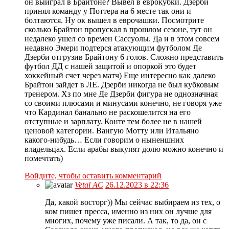
он выиграл в Брайтоне? Вывел в еврокубки. Дзерби
принял команду у Поттера на 6 месте так они и
болтаются. Ну ок вышел в еврочашки. Посмотрите
сколько Брайтон пропускал в прошлом сезоне, тут он
недалеко ушел со времен Сассуолы. Да и в этом совсем
недавно Эмери подтерся атакующим футболом Де
Дзерби отгрузив Брайтону 6 голов. Сложно представить
футбол ДД с нашей защитой и опоркой это будет
хоккейный счет через матч) Еще интересно как далеко
Брайтон зайдет в ЛЕ. Дзерби никогда не был кубковым
тренером. Хз по мне Де Дзерби фигура не однозначная
со своими плюсами и минусами конечно, не говоря уже
что Кардинал банально не раскошелится на его
отступные и зарплату. Конте тем более не в нашей
ценовой категории. Вангую Мотту или Итальяно
какого-нибудь… Если говорим о ныненшних
владельцах. Если арабы выкупят долю можно конечно и
помечтать)
Войдите, чтобы оставить комментарий
Vetal AC
26.12.2023 в 22:36
Да, какой восторг)) Мы сейчас выбираем из тех, о
ком пишет пресса, именно из них он лучше для
многих, почему уже писали. А так, то да, он с