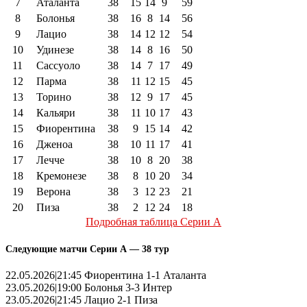
7
Аталанта
38
15
14
9
59
8
Болонья
38
16
8
14
56
9
Лацио
38
14
12
12
54
10
Удинезе
38
14
8
16
50
11
Сассуоло
38
14
7
17
49
12
Парма
38
11
12
15
45
13
Торино
38
12
9
17
45
14
Кальяри
38
11
10
17
43
15
Фиорентина
38
9
15
14
42
16
Дженоа
38
10
11
17
41
17
Лечче
38
10
8
20
38
18
Кремонезе
38
8
10
20
34
19
Верона
38
3
12
23
21
20
Пиза
38
2
12
24
18
Подробная таблица Серии А
Следующие матчи Серии А — 38 тур
22.05.2026|21:45 Фиорентина 1-1 Аталанта
23.05.2026|19:00 Болонья 3-3 Интер
23.05.2026|21:45 Лацио 2-1 Пиза