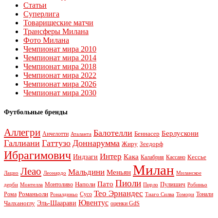
Статьи
Суперлига
Товарищеские матчи
Трансферы Милана
Фото Милана
Чемпионат мира 2010
Чемпионат мира 2014
Чемпионат мира 2018
Чемпионат мира 2022
Чемпионат мира 2026
Чемпионат мира 2030
Футбольные бренды
Аллегри
Балотелли
Берлускони
Беннасер
Анчелотти
Аталанта
Галлиани
Гаттузо
Доннарумма
Жиру
Зеедорф
Ибрагимович
Интер
Кака
Индзаги
Кессье
Калабрия
Кассано
Милан
Леао
Мальдини
Меньян
Леонардо
Лацио
Миланское
Пиоли
Пато
Наполи
Монтоливо
Пулишич
Монтелла
Пирло
дерби
Робиньо
Тео Эрнандес
Рома
Романьоли
Сусо
Тонали
Роналдиньо
Тиаго Силва
Томори
Ювентус
Эль-Шаарави
Чалханоглу
оценки GdS