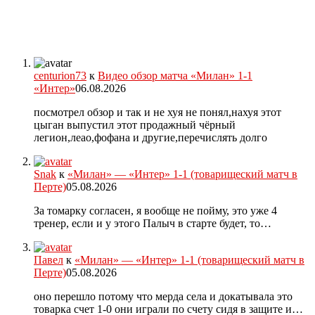
centurion73
к
Видео обзор матча «Милан» 1-1
«Интер»
06.08.2026
посмотрел обзор и так и не хуя не понял,нахуя этот
цыган выпустил этот продажный чёрный
легион,леао,фофана и другие,перечислять долго
Snak
к
«Милан» — «Интер» 1-1 (товарищеский матч в
Перте)
05.08.2026
За томарку согласен, я вообще не пойму, это уже 4
тренер, если и у этого Палыч в старте будет, то…
Павел
к
«Милан» — «Интер» 1-1 (товарищеский матч в
Перте)
05.08.2026
оно перешло потому что мерда села и докатывала это
товарка счет 1-0 они играли по счету сидя в защите и…