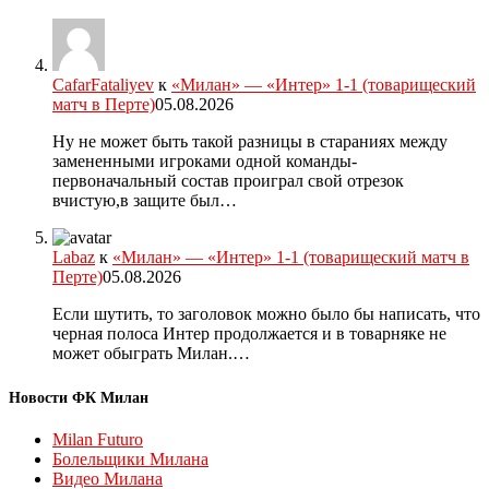
CafarFataliyev
к
«Милан» — «Интер» 1-1 (товарищеский
матч в Перте)
05.08.2026
Ну не может быть такой разницы в стараниях между
замененными игроками одной команды-
первоначальный состав проиграл свой отрезок
вчистую,в защите был…
Labaz
к
«Милан» — «Интер» 1-1 (товарищеский матч в
Перте)
05.08.2026
Если шутить, то заголовок можно было бы написать, что
черная полоса Интер продолжается и в товарняке не
может обыграть Милан.…
Новости ФК Милан
Milan Futuro
Болельщики Милана
Видео Милана