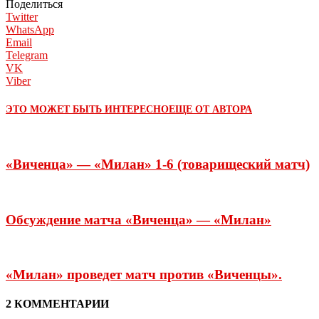
Поделиться
Twitter
WhatsApp
Email
Telegram
VK
Viber
ЭТО МОЖЕТ БЫТЬ ИНТЕРЕСНО
ЕЩЕ ОТ АВТОРА
«Виченца» — «Милан» 1-6 (товарищеский матч)
Обсуждение матча «Виченца» — «Милан»
«Милан» проведет матч против «Виченцы».
2 КОММЕНТАРИИ