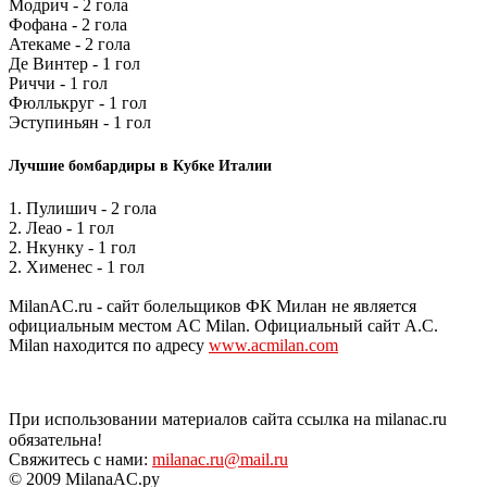
Модрич - 2 гола
Фофана - 2 гола
Атекаме - 2 гола
Де Винтер - 1 гол
Риччи - 1 гол
Фюллькруг - 1 гол
Эступиньян - 1 гол
Лучшие бомбардиры в Кубке Италии
1. Пулишич - 2 гола
2. Леао - 1 гол
2. Нкунку - 1 гол
2. Хименес - 1 гол
MilanAC.ru - сайт болельщиков ФК Милан не является
официальным местом AC Milan. Официальный сайт A.C.
Milan находится по адресу
www.acmilan.com
При использовании материалов сайта ссылка на milanac.ru
обязательна!
Свяжитесь с нами:
milanac.ru@mail.ru
© 2009 MilanaAC.ру