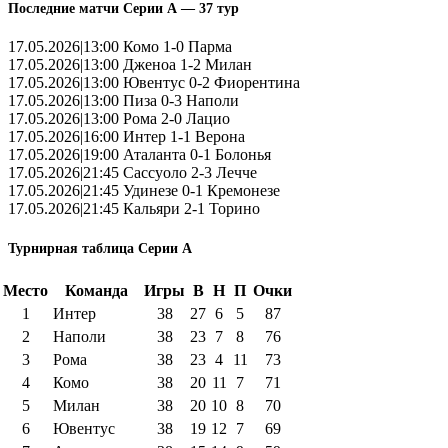
Последние матчи Серии А — 37 тур
17.05.2026|13:00 Комо 1-0 Парма
17.05.2026|13:00 Дженоа 1-2 Милан
17.05.2026|13:00 Ювентус 0-2 Фиорентина
17.05.2026|13:00 Пиза 0-3 Наполи
17.05.2026|13:00 Рома 2-0 Лацио
17.05.2026|16:00 Интер 1-1 Верона
17.05.2026|19:00 Аталанта 0-1 Болонья
17.05.2026|21:45 Сассуоло 2-3 Лечче
17.05.2026|21:45 Удинезе 0-1 Кремонезе
17.05.2026|21:45 Кальяри 2-1 Торино
Турнирная таблица Серии А
Место
Команда
Игры
В
Н
П
Очки
1
Интер
38
27
6
5
87
2
Наполи
38
23
7
8
76
3
Рома
38
23
4
11
73
4
Комо
38
20
11
7
71
5
Милан
38
20
10
8
70
6
Ювентус
38
19
12
7
69