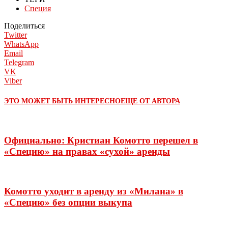
Специя
Поделиться
Twitter
WhatsApp
Email
Telegram
VK
Viber
ЭТО МОЖЕТ БЫТЬ ИНТЕРЕСНО
ЕЩЕ ОТ АВТОРА
Официально: Кристиан Комотто перешел в
«Специю» на правах «сухой» аренды
Комотто уходит в аренду из «Милана» в
«Специю» без опции выкупа