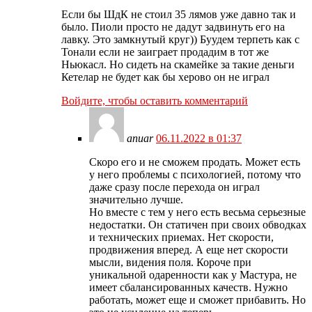
Если бы ШдК не стоил 35 лямов уже давно так и
было. Пиоли просто не дадут задвинуть его на
лавку. Это замкнутый круг)) Буудем терпеть как с
Тонали если не заиграет продадим в тот же
Ньюкасл. Но сидеть на скамейке за такие деньги
Кетелар не будет как бы херово он не играл
Войдите, чтобы оставить комментарий
anuar
06.11.2022 в 01:37
Скоро его и не сможем продать. Может есть
у него проблемы с психологией, потому что
даже сразу после перехода он играл
значительно лучше.
Но вместе с тем у него есть весьма серьезные
недостатки. Он статичен при своих обводках
и технических приемах. Нет скорости,
продвижения вперед. А еще нет скорости
мысли, видения поля. Короче при
уникальной одаренности как у Мастура, не
имеет сбалансированных качеств. Нужно
работать, может еще и сможет прибавить. Но