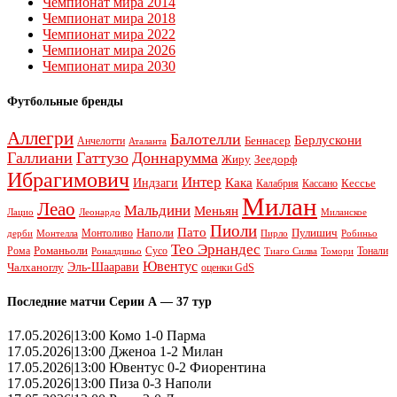
Чемпионат мира 2014
Чемпионат мира 2018
Чемпионат мира 2022
Чемпионат мира 2026
Чемпионат мира 2030
Футбольные бренды
Аллегри
Балотелли
Берлускони
Беннасер
Анчелотти
Аталанта
Галлиани
Гаттузо
Доннарумма
Жиру
Зеедорф
Ибрагимович
Интер
Кака
Индзаги
Кессье
Калабрия
Кассано
Милан
Леао
Мальдини
Меньян
Леонардо
Лацио
Миланское
Пиоли
Пато
Наполи
Монтоливо
Пулишич
Монтелла
Пирло
дерби
Робиньо
Тео Эрнандес
Рома
Романьоли
Сусо
Тонали
Роналдиньо
Тиаго Силва
Томори
Ювентус
Эль-Шаарави
Чалханоглу
оценки GdS
Последние матчи Серии А — 37 тур
17.05.2026|13:00 Комо 1-0 Парма
17.05.2026|13:00 Дженоа 1-2 Милан
17.05.2026|13:00 Ювентус 0-2 Фиорентина
17.05.2026|13:00 Пиза 0-3 Наполи