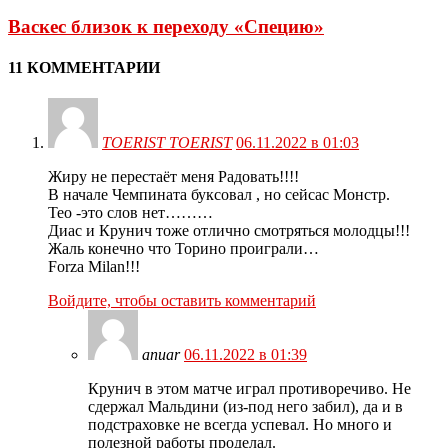
Васкес близок к переходу «Специю»
11 КОММЕНТАРИИ
TOERIST TOERIST
06.11.2022 в 01:03
Жиру не перестаёт меня Радовать!!!!
В начале Чемпината буксовал , но сейсас Монстр.
Тео -это слов нет………
Диас и Крунич тоже отлично смотряться молодцы!!!
Жаль конечно что Торино проиграли…
Forza Milan!!!
Войдите, чтобы оставить комментарий
anuar
06.11.2022 в 01:39
Крунич в этом матче играл противоречиво. Не
сдержал Мальдини (из-под него забил), да и в
подстраховке не всегда успевал. Но много и
полезной работы проделал.