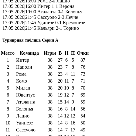
17.05.2026|13:00 Рома 2-0 Лацио
17.05.2026|16:00 Интер 1-1 Верона
17.05.2026|19:00 Аталанта 0-1 Болонья
17.05.2026|21:45 Сассуоло 2-3 Лечче
17.05.2026|21:45 Удинезе 0-1 Кремонезе
17.05.2026|21:45 Кальяри 2-1 Торино
Турнирная таблица Серии А
Место
Команда
Игры
В
Н
П
Очки
1
Интер
38
27
6
5
87
2
Наполи
38
23
7
8
76
3
Рома
38
23
4
11
73
4
Комо
38
20
11
7
71
5
Милан
38
20
10
8
70
6
Ювентус
38
19
12
7
69
7
Аталанта
38
15
14
9
59
8
Болонья
38
16
8
14
56
9
Лацио
38
14
12
12
54
10
Удинезе
38
14
8
16
50
11
Сассуоло
38
14
7
17
49