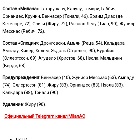
Состав «Милана»
: Тэтэрушану, Калулу, Томори, Габбия,
Эрнандес, Крунич, Беннасер (Тонали, 46), Браим Диас (де
Кетеларе, 72), Ориги (Жиру, 72), Рафаэл Леау (Тиав, 90), Жуниор
Мессиас (Ребич, 72).
Состав «Специи»
: Дронговски, Амьян (Реца, 54), Кальдара,
Ампаду, Кивер, Хольм, Экдаль (Стрелец, 90), Бурабия
(Эллертссон, 69), Агудело (Христов, 68), Нзола, Мальдини
(Верде, 68).
Предупреждения
: Беннасер (40), Жуниор Мессиас (63), Ампаду
(74), Эллертссон (81), Жиру (83), Эрнандес (83), Нзола (83),
Кальдара (88), Тонали (90).
Удаление
: Жиру (90).
Официальный Telegram канал MilanAC
ТЕГИ