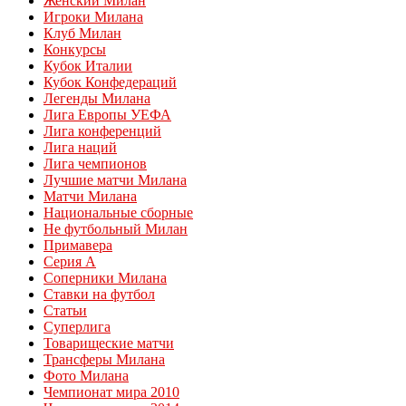
Женский Милан
Игроки Милана
Клуб Милан
Конкурсы
Кубок Италии
Кубок Конфедераций
Легенды Милана
Лига Европы УЕФА
Лига конференций
Лига наций
Лига чемпионов
Лучшие матчи Милана
Матчи Милана
Национальные сборные
Не футбольный Милан
Примавера
Серия А
Соперники Милана
Ставки на футбол
Статьи
Суперлига
Товарищеские матчи
Трансферы Милана
Фото Милана
Чемпионат мира 2010