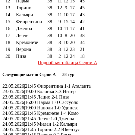
12
Парма
38
11
12
15
45
13
Торино
38
12
9
17
45
14
Кальяри
38
11
10
17
43
15
Фиорентина
38
9
15
14
42
16
Дженоа
38
10
11
17
41
17
Лечче
38
10
8
20
38
18
Кремонезе
38
8
10
20
34
19
Верона
38
3
12
23
21
20
Пиза
38
2
12
24
18
Подробная таблица Серии А
Следующие матчи Серии А — 38 тур
22.05.2026|21:45 Фиорентина 1-1 Аталанта
23.05.2026|19:00 Болонья 3-3 Интер
23.05.2026|21:45 Лацио 2-1 Пиза
24.05.2026|16:00 Парма 1-0 Сассуоло
24.05.2026|19:00 Наполи 1-0 Удинезе
24.05.2026|21:45 Кремонезе 1-4 Комо
24.05.2026|21:45 Лечче 1-0 Дженоа
24.05.2026|21:45 Милан 1-2 Кальяри
24.05.2026|21:45 Торино 2-2 Ювентус
24.05.2026|21:45 Верона 0-2 Рома