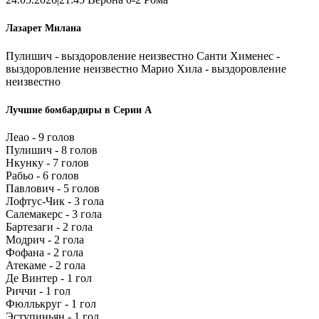
Лазарет Милана
Пулишич - выздоровление неизвестно Санти Хименес -
выздоровление неизвестно Марио Хила - выздоровление
неизвестно
Лучшие бомбардиры в Серии А
Леао - 9 голов
Пулишич - 8 голов
Нкунку - 7 голов
Рабьо - 6 голов
Павлович - 5 голов
Лофтус-Чик - 3 гола
Салемакерс - 3 гола
Бартезаги - 2 гола
Модрич - 2 гола
Фофана - 2 гола
Атекаме - 2 гола
Де Винтер - 1 гол
Риччи - 1 гол
Фюллькруг - 1 гол
Эступиньян - 1 гол