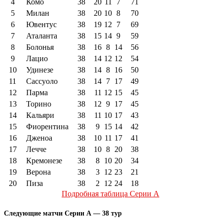
4
Комо
38
20
11
7
71
5
Милан
38
20
10
8
70
6
Ювентус
38
19
12
7
69
7
Аталанта
38
15
14
9
59
8
Болонья
38
16
8
14
56
9
Лацио
38
14
12
12
54
10
Удинезе
38
14
8
16
50
11
Сассуоло
38
14
7
17
49
12
Парма
38
11
12
15
45
13
Торино
38
12
9
17
45
14
Кальяри
38
11
10
17
43
15
Фиорентина
38
9
15
14
42
16
Дженоа
38
10
11
17
41
17
Лечче
38
10
8
20
38
18
Кремонезе
38
8
10
20
34
19
Верона
38
3
12
23
21
20
Пиза
38
2
12
24
18
Подробная таблица Серии А
Следующие матчи Серии А — 38 тур