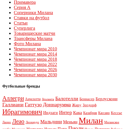
Примавера
Серия А
Соперники Милана
Ставки на футбол
Статьи
Суперлига
Товарищеские матчи
Трансферы Милана
Фото Милана
Чемпионат мира 2010
Чемпионат мира 2014
Чемпионат мира 2018
Чемпионат мира 2022
Чемпионат мира 2026
Чемпионат мира 2030
Футбольные бренды
Аллегри
Балотелли
Берлускони
Беннасер
Анчелотти
Аталанта
Галлиани
Гаттузо
Доннарумма
Жиру
Зеедорф
Ибрагимович
Интер
Кака
Индзаги
Кессье
Калабрия
Кассано
Милан
Леао
Мальдини
Меньян
Леонардо
Лацио
Миланское
Пиоли
Пато
Наполи
Монтоливо
Пулишич
Монтелла
Пирло