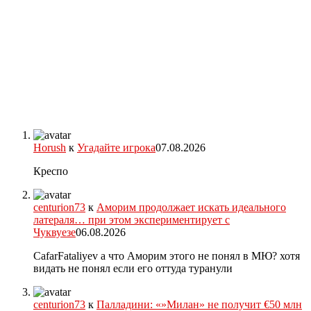
Horush
к
Угадайте игрока
07.08.2026
Креспо
centurion73
к
Аморим продолжает искать идеального
латераля… при этом экспериментирует с
Чуквуезе
06.08.2026
CafarFataliyev а что Аморим этого не понял в МЮ? хотя
видать не понял если его оттуда туранули
centurion73
к
Палладини: «»Милан» не получит €50 млн