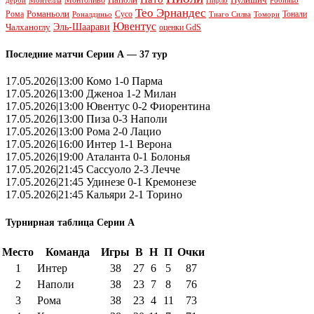
дерби
Робиньо
Тео Эрнандес
Рома
Романьоли
Сусо
Тонали
Роналдиньо
Тиаго Силва
Томори
Ювентус
Эль-Шаарави
Чалханоглу
оценки GdS
Последние матчи Серии А — 37 тур
17.05.2026|13:00 Комо 1-0 Парма
17.05.2026|13:00 Дженоа 1-2 Милан
17.05.2026|13:00 Ювентус 0-2 Фиорентина
17.05.2026|13:00 Пиза 0-3 Наполи
17.05.2026|13:00 Рома 2-0 Лацио
17.05.2026|16:00 Интер 1-1 Верона
17.05.2026|19:00 Аталанта 0-1 Болонья
17.05.2026|21:45 Сассуоло 2-3 Лечче
17.05.2026|21:45 Удинезе 0-1 Кремонезе
17.05.2026|21:45 Кальяри 2-1 Торино
Турнирная таблица Серии А
Место
Команда
Игры
В
Н
П
Очки
1
Интер
38
27
6
5
87
2
Наполи
38
23
7
8
76
3
Рома
38
23
4
11
73