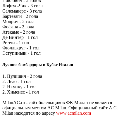
Павлович - 5 голов
Лофтус-Чик - 3 гола
Салемакерс - 3 гола
Бартезаги - 2 гола
Модрич - 2 гола
Фофана - 2 гола
Атекаме - 2 гола
Де Винтер - 1 гол
Риччи - 1 гол
Фюллькруг - 1 гол
Эступиньян - 1 гол
Лучшие бомбардиры в Кубке Италии
1. Пулишич - 2 гола
2. Леао - 1 гол
2. Нкунку - 1 гол
2. Хименес - 1 гол
MilanAC.ru - сайт болельщиков ФК Милан не является
официальным местом AC Milan. Официальный сайт A.C.
Milan находится по адресу
www.acmilan.com