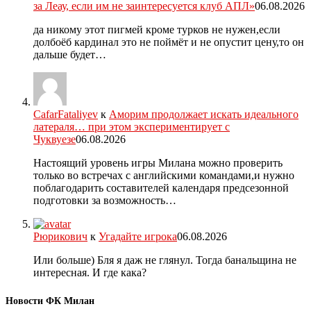
за Леау, если им не заинтересуется клуб АПЛ»
06.08.2026
да никому этот пигмей кроме турков не нужен,если
долбоёб кардинал это не поймёт и не опустит цену,то он
дальше будет…
CafarFataliyev
к
Аморим продолжает искать идеального
латераля… при этом экспериментирует с
Чуквуезе
06.08.2026
Настоящий уровень игры Милана можно проверить
только во встречах с английскими командами,и нужно
поблагодарить составителей календаря предсезонной
подготовки за возможность…
Рюрикович
к
Угадайте игрока
06.08.2026
Или больше) Бля я даж не глянул. Тогда банальщина не
интересная. И где кака?
Новости ФК Милан