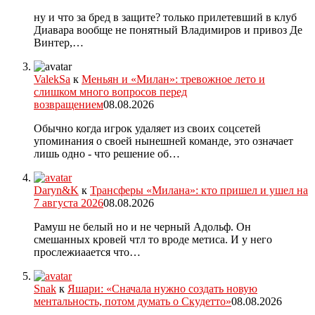
ну и что за бред в защите? только прилетевший в клуб
Диавара вообще не понятный Владимиров и привоз Де
Винтер,…
ValekSa
к
Меньян и «Милан»: тревожное лето и
слишком много вопросов перед
возвращением
08.08.2026
Обычно когда игрок удаляет из своих соцсетей
упоминания о своей нынешней команде, это означает
лишь одно - что решение об…
Daryn&K
к
Трансферы «Милана»: кто пришел и ушел на
7 августа 2026
08.08.2026
Рамуш не белый но и не черный Адольф. Он
смешанных кровей чтл то вроде метиса. И у него
прослежиаается что…
Snak
к
Яшари: «Сначала нужно создать новую
ментальность, потом думать о Скудетто»
08.08.2026