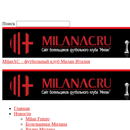
Поиск
MilanAC – футбольный клуб Милан Италия
Главная
Новости
Milan Futuro
Болельщики Милана
Видео Милана