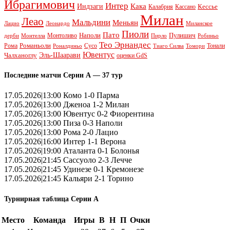
Ибрагимович
Интер
Кака
Индзаги
Кессье
Калабрия
Кассано
Милан
Леао
Мальдини
Меньян
Леонардо
Лацио
Миланское
Пиоли
Пато
Наполи
Монтоливо
Пулишич
Монтелла
Пирло
дерби
Робиньо
Тео Эрнандес
Рома
Романьоли
Сусо
Тонали
Роналдиньо
Тиаго Силва
Томори
Ювентус
Эль-Шаарави
Чалханоглу
оценки GdS
Последние матчи Серии А — 37 тур
17.05.2026|13:00 Комо 1-0 Парма
17.05.2026|13:00 Дженоа 1-2 Милан
17.05.2026|13:00 Ювентус 0-2 Фиорентина
17.05.2026|13:00 Пиза 0-3 Наполи
17.05.2026|13:00 Рома 2-0 Лацио
17.05.2026|16:00 Интер 1-1 Верона
17.05.2026|19:00 Аталанта 0-1 Болонья
17.05.2026|21:45 Сассуоло 2-3 Лечче
17.05.2026|21:45 Удинезе 0-1 Кремонезе
17.05.2026|21:45 Кальяри 2-1 Торино
Турнирная таблица Серии А
Место
Команда
Игры
В
Н
П
Очки