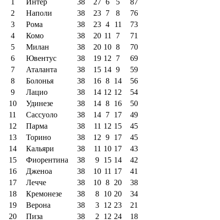
1
Интер
38
27
6
5
87
2
Наполи
38
23
7
8
76
3
Рома
38
23
4
11
73
4
Комо
38
20
11
7
71
5
Милан
38
20
10
8
70
6
Ювентус
38
19
12
7
69
7
Аталанта
38
15
14
9
59
8
Болонья
38
16
8
14
56
9
Лацио
38
14
12
12
54
10
Удинезе
38
14
8
16
50
11
Сассуоло
38
14
7
17
49
12
Парма
38
11
12
15
45
13
Торино
38
12
9
17
45
14
Кальяри
38
11
10
17
43
15
Фиорентина
38
9
15
14
42
16
Дженоа
38
10
11
17
41
17
Лечче
38
10
8
20
38
18
Кремонезе
38
8
10
20
34
19
Верона
38
3
12
23
21
20
Пиза
38
2
12
24
18