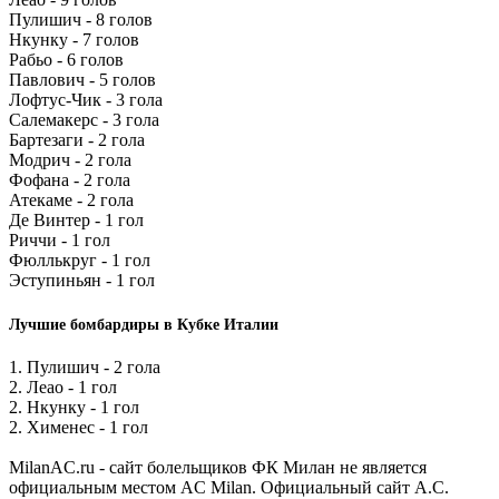
Пулишич - 8 голов
Нкунку - 7 голов
Рабьо - 6 голов
Павлович - 5 голов
Лофтус-Чик - 3 гола
Салемакерс - 3 гола
Бартезаги - 2 гола
Модрич - 2 гола
Фофана - 2 гола
Атекаме - 2 гола
Де Винтер - 1 гол
Риччи - 1 гол
Фюллькруг - 1 гол
Эступиньян - 1 гол
Лучшие бомбардиры в Кубке Италии
1. Пулишич - 2 гола
2. Леао - 1 гол
2. Нкунку - 1 гол
2. Хименес - 1 гол
MilanAC.ru - сайт болельщиков ФК Милан не является
официальным местом AC Milan. Официальный сайт A.C.