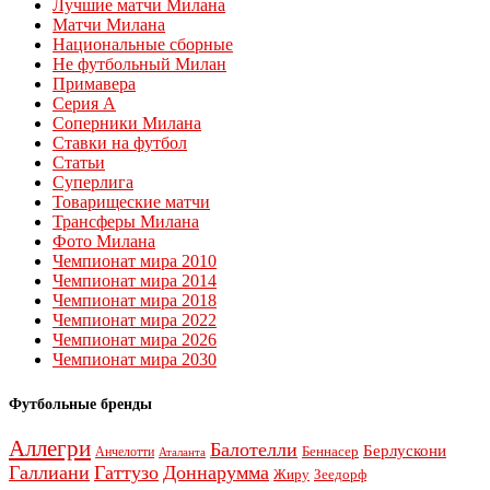
Лучшие матчи Милана
Матчи Милана
Национальные сборные
Не футбольный Милан
Примавера
Серия А
Соперники Милана
Ставки на футбол
Статьи
Суперлига
Товарищеские матчи
Трансферы Милана
Фото Милана
Чемпионат мира 2010
Чемпионат мира 2014
Чемпионат мира 2018
Чемпионат мира 2022
Чемпионат мира 2026
Чемпионат мира 2030
Футбольные бренды
Аллегри
Балотелли
Берлускони
Беннасер
Анчелотти
Аталанта
Галлиани
Гаттузо
Доннарумма
Жиру
Зеедорф