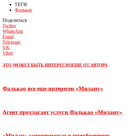
ТЕГИ
Фалькао
Поделиться
Twitter
WhatsApp
Email
Telegram
VK
Viber
ЭТО МОЖЕТ БЫТЬ ИНТЕРЕСНО
ЕЩЕ ОТ АВТОРА
Фалькао все еще интересен «Милану»
Агент предлагает услуги Фалькао «Милану»
«Милан» заинтересован в приобретении