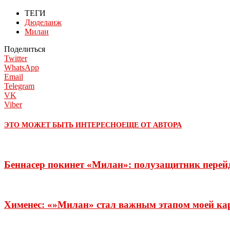
ТЕГИ
Дюделанж
Милан
Поделиться
Twitter
WhatsApp
Email
Telegram
VK
Viber
ЭТО МОЖЕТ БЫТЬ ИНТЕРЕСНО
ЕЩЕ ОТ АВТОРА
Беннасер покинет «Милан»: полузащитник перей
Хименес: «»Милан» стал важным этапом моей ка