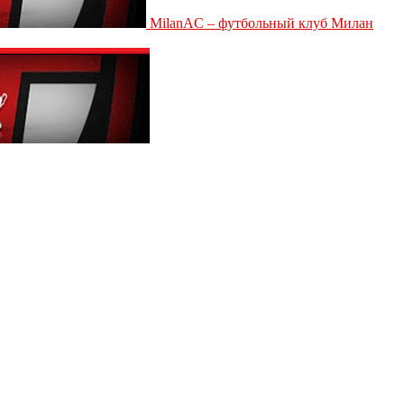
MilanAC – футбольный клуб Милан