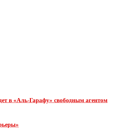
дет в «Аль-Гарафу» свободным агентом
рьеры»