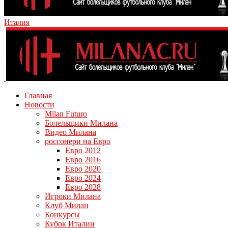
Италия
Главная
Новости
Milan Futuro
Болельщики Милана
Видео Милана
россонери на Евро
Евро 2012
Евро 2016
Евро 2020
Евро 2024
Евро 2028
Игроки Милана
Клуб Милан
Конкурсы
Кубок Италии