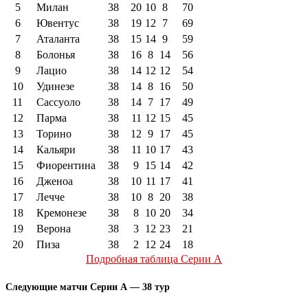
5
Милан
38
20
10
8
70
6
Ювентус
38
19
12
7
69
7
Аталанта
38
15
14
9
59
8
Болонья
38
16
8
14
56
9
Лацио
38
14
12
12
54
10
Удинезе
38
14
8
16
50
11
Сассуоло
38
14
7
17
49
12
Парма
38
11
12
15
45
13
Торино
38
12
9
17
45
14
Кальяри
38
11
10
17
43
15
Фиорентина
38
9
15
14
42
16
Дженоа
38
10
11
17
41
17
Лечче
38
10
8
20
38
18
Кремонезе
38
8
10
20
34
19
Верона
38
3
12
23
21
20
Пиза
38
2
12
24
18
Подробная таблица Серии А
Следующие матчи Серии А — 38 тур