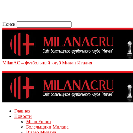
Поиск
MilanAC – футбольный клуб Милан Италия
Главная
Новости
Milan Futuro
Болельщики Милана
Видео Милана