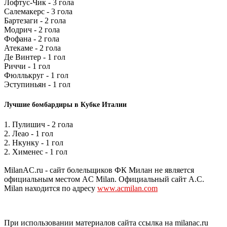
Лофтус-Чик - 3 гола
Салемакерс - 3 гола
Бартезаги - 2 гола
Модрич - 2 гола
Фофана - 2 гола
Атекаме - 2 гола
Де Винтер - 1 гол
Риччи - 1 гол
Фюллькруг - 1 гол
Эступиньян - 1 гол
Лучшие бомбардиры в Кубке Италии
1. Пулишич - 2 гола
2. Леао - 1 гол
2. Нкунку - 1 гол
2. Хименес - 1 гол
MilanAC.ru - сайт болельщиков ФК Милан не является
официальным местом AC Milan. Официальный сайт A.C.
Milan находится по адресу
www.acmilan.com
При использовании материалов сайта ссылка на milanac.ru