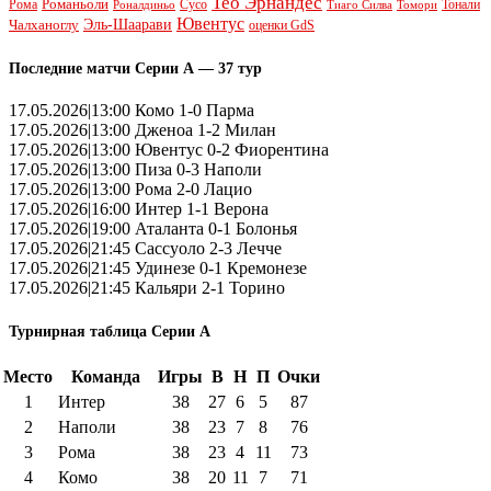
Тео Эрнандес
Рома
Романьоли
Сусо
Тонали
Роналдиньо
Тиаго Силва
Томори
Ювентус
Эль-Шаарави
Чалханоглу
оценки GdS
Последние матчи Серии А — 37 тур
17.05.2026|13:00 Комо 1-0 Парма
17.05.2026|13:00 Дженоа 1-2 Милан
17.05.2026|13:00 Ювентус 0-2 Фиорентина
17.05.2026|13:00 Пиза 0-3 Наполи
17.05.2026|13:00 Рома 2-0 Лацио
17.05.2026|16:00 Интер 1-1 Верона
17.05.2026|19:00 Аталанта 0-1 Болонья
17.05.2026|21:45 Сассуоло 2-3 Лечче
17.05.2026|21:45 Удинезе 0-1 Кремонезе
17.05.2026|21:45 Кальяри 2-1 Торино
Турнирная таблица Серии А
Место
Команда
Игры
В
Н
П
Очки
1
Интер
38
27
6
5
87
2
Наполи
38
23
7
8
76
3
Рома
38
23
4
11
73
4
Комо
38
20
11
7
71