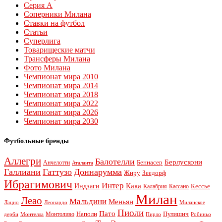
Серия А
Соперники Милана
Ставки на футбол
Статьи
Суперлига
Товарищеские матчи
Трансферы Милана
Фото Милана
Чемпионат мира 2010
Чемпионат мира 2014
Чемпионат мира 2018
Чемпионат мира 2022
Чемпионат мира 2026
Чемпионат мира 2030
Футбольные бренды
Аллегри
Балотелли
Берлускони
Беннасер
Анчелотти
Аталанта
Галлиани
Гаттузо
Доннарумма
Жиру
Зеедорф
Ибрагимович
Интер
Кака
Индзаги
Кессье
Калабрия
Кассано
Милан
Леао
Мальдини
Меньян
Леонардо
Лацио
Миланское
Пиоли
Пато
Наполи
Монтоливо
Пулишич
Монтелла
Пирло
дерби
Робиньо