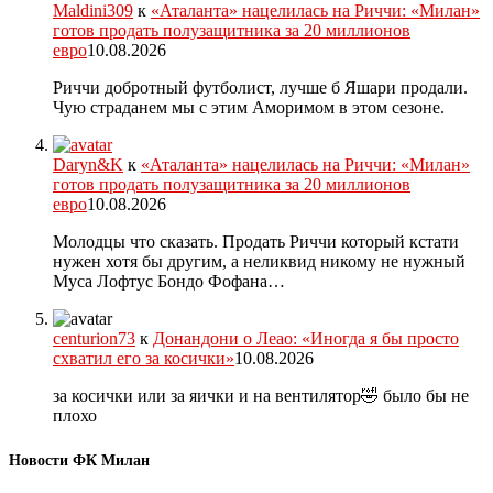
Maldini309
к
«Аталанта» нацелилась на Риччи: «Милан»
готов продать полузащитника за 20 миллионов
евро
10.08.2026
Риччи добротный футболист, лучше б Яшари продали.
Чую страданем мы с этим Аморимом в этом сезоне.
Daryn&K
к
«Аталанта» нацелилась на Риччи: «Милан»
готов продать полузащитника за 20 миллионов
евро
10.08.2026
Молодцы что сказать. Продать Риччи который кстати
нужен хотя бы другим, а неликвид никому не нужный
Муса Лофтус Бондо Фофана…
centurion73
к
Донандони о Леао: «Иногда я бы просто
схватил его за косички»
10.08.2026
за косички или за яички и на вентилятор🤣 было бы не
плохо
Новости ФК Милан