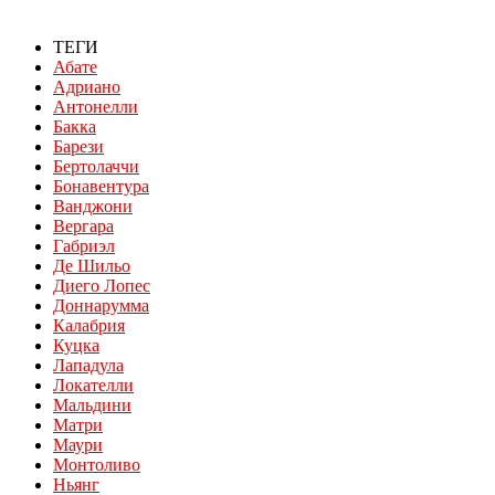
ТЕГИ
Абате
Адриано
Антонелли
Бакка
Барези
Бертолаччи
Бонавентура
Ванджони
Вергара
Габриэл
Де Шильо
Диего Лопес
Доннарумма
Калабрия
Куцка
Лападула
Локателли
Мальдини
Матри
Маури
Монтоливо
Ньянг