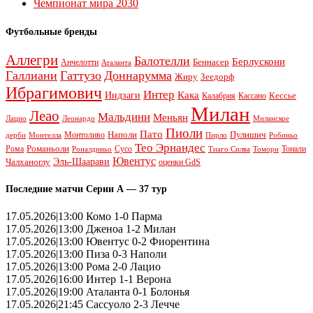
Чемпионат мира 2030
Футбольные бренды
Аллегри
Балотелли
Берлускони
Беннасер
Анчелотти
Аталанта
Галлиани
Гаттузо
Доннарумма
Жиру
Зеедорф
Ибрагимович
Интер
Кака
Индзаги
Кессье
Калабрия
Кассано
Милан
Леао
Мальдини
Меньян
Леонардо
Лацио
Миланское
Пиоли
Пато
Наполи
Монтоливо
Пулишич
Монтелла
Пирло
дерби
Робиньо
Тео Эрнандес
Рома
Романьоли
Сусо
Тонали
Роналдиньо
Тиаго Силва
Томори
Ювентус
Эль-Шаарави
Чалханоглу
оценки GdS
Последние матчи Серии А — 37 тур
17.05.2026|13:00 Комо 1-0 Парма
17.05.2026|13:00 Дженоа 1-2 Милан
17.05.2026|13:00 Ювентус 0-2 Фиорентина
17.05.2026|13:00 Пиза 0-3 Наполи
17.05.2026|13:00 Рома 2-0 Лацио
17.05.2026|16:00 Интер 1-1 Верона
17.05.2026|19:00 Аталанта 0-1 Болонья
17.05.2026|21:45 Сассуоло 2-3 Лечче