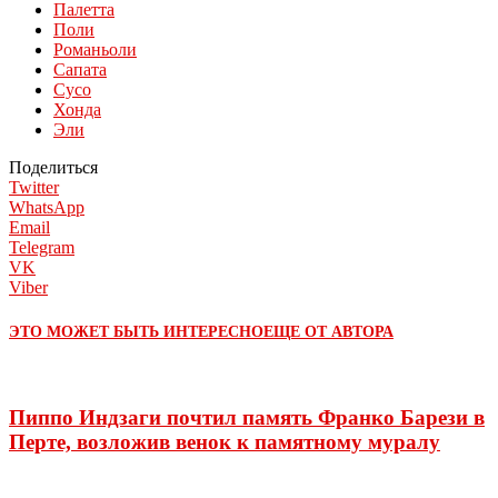
Палетта
Поли
Романьоли
Сапата
Сусо
Хонда
Эли
Поделиться
Twitter
WhatsApp
Email
Telegram
VK
Viber
ЭТО МОЖЕТ БЫТЬ ИНТЕРЕСНО
ЕЩЕ ОТ АВТОРА
Пиппо Индзаги почтил память Франко Барези в
Перте, возложив венок к памятному муралу