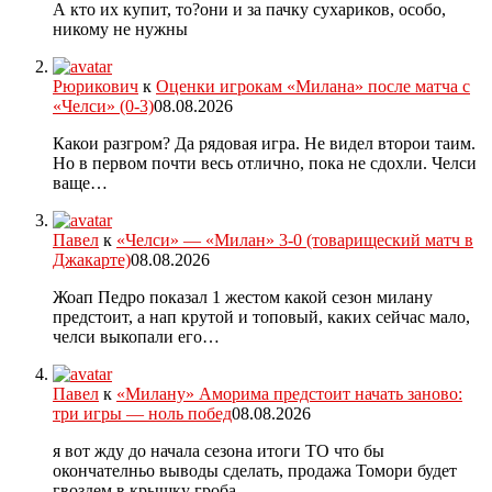
А кто их купит, то?они и за пачку сухариков, особо,
никому не нужны
Рюрикович
к
Оценки игрокам «Милана» после матча с
«Челси» (0-3)
08.08.2026
Какои разгром? Да рядовая игра. Не видел второи таим.
Но в первом почти весь отлично, пока не сдохли. Челси
ваще…
Павел
к
«Челси» — «Милан» 3-0 (товарищеский матч в
Джакарте)
08.08.2026
Жоап Педро показал 1 жестом какой сезон милану
предстоит, а нап крутой и топовый, каких сейчас мало,
челси выкопали его…
Павел
к
«Милану» Аморима предстоит начать заново:
три игры — ноль побед
08.08.2026
я вот жду до начала сезона итоги ТО что бы
окончателньо выводы сделать, продажа Томори будет
гвоздем в крышку гроба,…