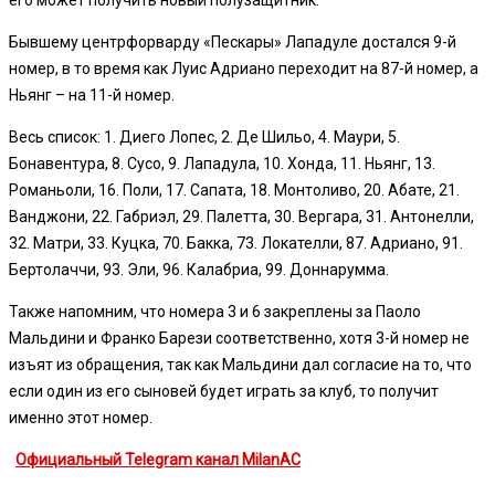
Бывшему центрфорварду «Пескары» Лападуле достался 9-й
номер, в то время как Луис Адриано переходит на 87-й номер, а
Ньянг – на 11-й номер.
Весь список: 1. Диего Лопес, 2. Де Шильо, 4. Маури, 5.
Бонавентура, 8. Сусо, 9. Лападула, 10. Хонда, 11. Ньянг, 13.
Романьоли, 16. Поли, 17. Сапата, 18. Монтоливо, 20. Абате, 21.
Ванджони, 22. Габриэл, 29. Палетта, 30. Вергара, 31. Антонелли,
32. Матри, 33. Куцка, 70. Бакка, 73. Локателли, 87. Адриано, 91.
Бертолаччи, 93. Эли, 96. Калабриа, 99. Доннарумма.
Также напомним, что номера 3 и 6 закреплены за Паоло
Мальдини и Франко Барези соответственно, хотя 3-й номер не
изъят из обращения, так как Мальдини дал согласие на то, что
если один из его сыновей будет играть за клуб, то получит
именно этот номер.
Официальный Telegram канал MilanAC