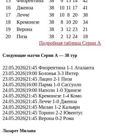
15
Фиорентина
38
9
15
14
42
16
Дженоа
38
10
11
17
41
17
Лечче
38
10
8
20
38
18
Кремонезе
38
8
10
20
34
19
Верона
38
3
12
23
21
20
Пиза
38
2
12
24
18
Подробная таблица Серии А
Следующие матчи Серии А — 38 тур
22.05.2026|21:45 Фиорентина 1-1 Аталанта
23.05.2026|19:00 Болонья 3-3 Интер
23.05.2026|21:45 Лацио 2-1 Пиза
24.05.2026|16:00 Парма 1-0 Сассуоло
24.05.2026|19:00 Наполи 1-0 Удинезе
24.05.2026|21:45 Кремонезе 1-4 Комо
24.05.2026|21:45 Лечче 1-0 Дженоа
24.05.2026|21:45 Милан 1-2 Кальяри
24.05.2026|21:45 Торино 2-2 Ювентус
24.05.2026|21:45 Верона 0-2 Рома
Лазарет Милана