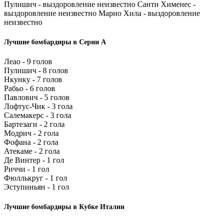
Пулишич - выздоровление неизвестно Санти Хименес -
выздоровление неизвестно Марио Хила - выздоровление
неизвестно
Лучшие бомбардиры в Серии А
Леао - 9 голов
Пулишич - 8 голов
Нкунку - 7 голов
Рабьо - 6 голов
Павлович - 5 голов
Лофтус-Чик - 3 гола
Салемакерс - 3 гола
Бартезаги - 2 гола
Модрич - 2 гола
Фофана - 2 гола
Атекаме - 2 гола
Де Винтер - 1 гол
Риччи - 1 гол
Фюллькруг - 1 гол
Эступиньян - 1 гол
Лучшие бомбардиры в Кубке Италии