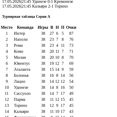
17.05.2026|21:45 Удинезе 0-1 Кремонезе
17.05.2026|21:45 Кальяри 2-1 Торино
Турнирная таблица Серии А
Место
Команда
Игры
В
Н
П
Очки
1
Интер
38
27
6
5
87
2
Наполи
38
23
7
8
76
3
Рома
38
23
4
11
73
4
Комо
38
20
11
7
71
5
Милан
38
20
10
8
70
6
Ювентус
38
19
12
7
69
7
Аталанта
38
15
14
9
59
8
Болонья
38
16
8
14
56
9
Лацио
38
14
12
12
54
10
Удинезе
38
14
8
16
50
11
Сассуоло
38
14
7
17
49
12
Парма
38
11
12
15
45
13
Торино
38
12
9
17
45
14
Кальяри
38
11
10
17
43