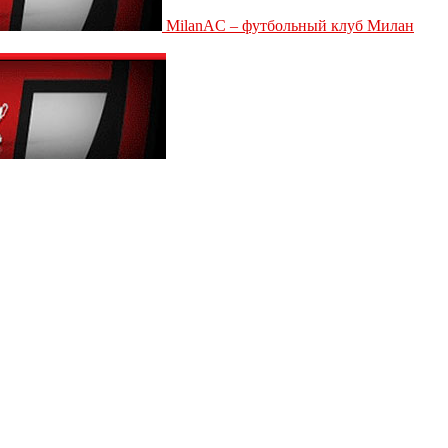
MilanAC – футбольный клуб Милан