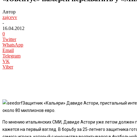
Автор
zajcevv
-
16.04.2012
0
Twitter
WhatsApp
Email
Telegram
VK
Viber
Защитник «Кальяри» Давиде Астори, пристальный интер
около 80 миллионов евро.
По мнению итальянских СМИ, Давиде Астори уже летом должен по
кажется на первый взгляд. В борьбу за 25-летнего защитника г
самого игрока, который с юношества воспитывался в футбольной