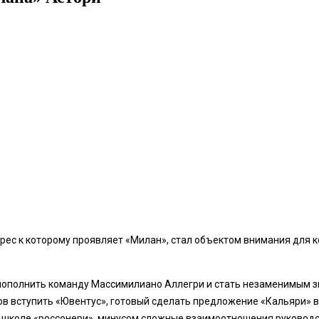
ес к которому проявляет «Милан», стал объектом внимания для к
полнить команду Массимилиано Аллегри и стать незаменимым звено
отов вступить «Ювентус», готовый сделать предложение «Кальяри»
 школе «россонери», минусом сложные взаимоотношения руководст