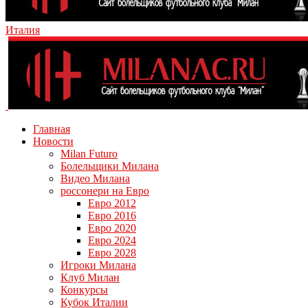
Италия
Главная
Новости
Milan Futuro
Болельщики Милана
Видео Милана
россонери на Евро
Евро 2012
Евро 2016
Евро 2020
Евро 2024
Евро 2028
Игроки Милана
Клуб Милан
Конкурсы
Кубок Италии