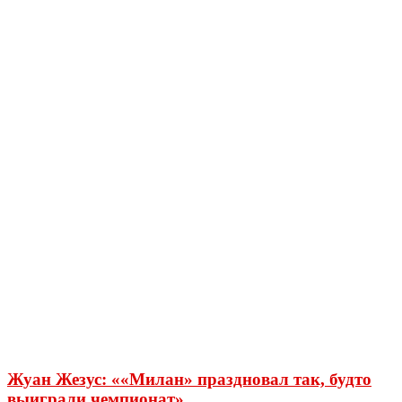
Жуан Жезус: ««Милан» праздновал так, будто
выиграли чемпионат»