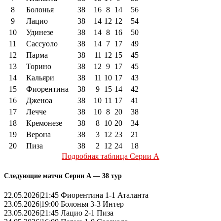
8
Болонья
38
16
8
14
56
9
Лацио
38
14
12
12
54
10
Удинезе
38
14
8
16
50
11
Сассуоло
38
14
7
17
49
12
Парма
38
11
12
15
45
13
Торино
38
12
9
17
45
14
Кальяри
38
11
10
17
43
15
Фиорентина
38
9
15
14
42
16
Дженоа
38
10
11
17
41
17
Лечче
38
10
8
20
38
18
Кремонезе
38
8
10
20
34
19
Верона
38
3
12
23
21
20
Пиза
38
2
12
24
18
Подробная таблица Серии А
Следующие матчи Серии А — 38 тур
22.05.2026|21:45 Фиорентина 1-1 Аталанта
23.05.2026|19:00 Болонья 3-3 Интер
23.05.2026|21:45 Лацио 2-1 Пиза