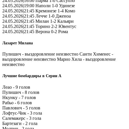
24.05.2026|16:00 Парма 1-0 Сассуоло
24.05.2026|19:00 Наполи 1-0 Удинезе
24.05.2026|21:45 Кремонезе 1-4 Комо
24.05.2026|21:45 Лечче 1-0 Дженоа
24.05.2026|21:45 Милан 1-2 Кальяри
24.05.2026|21:45 Торино 2-2 Ювентус
24.05.2026|21:45 Верона 0-2 Рома
Лазарет Милана
Пулишич - выздоровление неизвестно Санти Хименес -
выздоровление неизвестно Марио Хила - выздоровление
неизвестно
Лучшие бомбардиры в Серии А
Леао - 9 голов
Пулишич - 8 голов
Нкунку - 7 голов
Рабьо - 6 голов
Павлович - 5 голов
Лофтус-Чик - 3 гола
Салемакерс - 3 гола
Бартезаги - 2 гола
Модрич - 2 гола