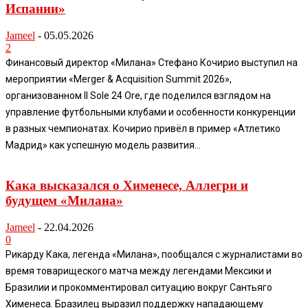
Испании»
Jameel
-
05.05.2026
2
Финансовый директор «Милана» Стефано Кочирио выступил на
мероприятии «Merger & Acquisition Summit 2026»,
организованном Il Sole 24 Ore, где поделился взглядом на
управление футбольными клубами и особенности конкуренции
в разных чемпионатах. Кочирио привёл в пример «Атлетико
Мадрид» как успешную модель развития...
Кака высказался о Хименесе, Аллегри и
будущем «Милана»
Jameel
-
22.04.2026
0
Рикарду Кака, легенда «Милана», пообщался с журналистами во
время товарищеского матча между легендами Мексики и
Бразилии и прокомментировал ситуацию вокруг Сантьяго
Хименеса. Бразилец выразил поддержку нападающему