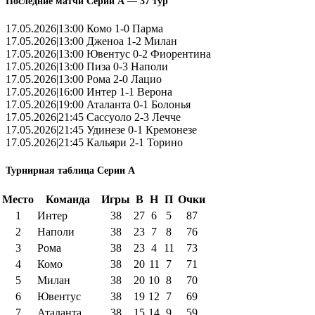
Последние матчи Серии А — 37 тур
17.05.2026|13:00 Комо 1-0 Парма
17.05.2026|13:00 Дженоа 1-2 Милан
17.05.2026|13:00 Ювентус 0-2 Фиорентина
17.05.2026|13:00 Пиза 0-3 Наполи
17.05.2026|13:00 Рома 2-0 Лацио
17.05.2026|16:00 Интер 1-1 Верона
17.05.2026|19:00 Аталанта 0-1 Болонья
17.05.2026|21:45 Сассуоло 2-3 Лечче
17.05.2026|21:45 Удинезе 0-1 Кремонезе
17.05.2026|21:45 Кальяри 2-1 Торино
Турнирная таблица Серии А
Место
Команда
Игры
В
Н
П
Очки
1
Интер
38
27
6
5
87
2
Наполи
38
23
7
8
76
3
Рома
38
23
4
11
73
4
Комо
38
20
11
7
71
5
Милан
38
20
10
8
70
6
Ювентус
38
19
12
7
69
7
Аталанта
38
15
14
9
59