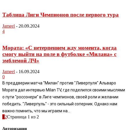
Таблица Лиги Чемпионов после первого тура
Jameel
-
20.09.2024
4
Мората: «С нетерпением жду момента, когда
смогу выйти на поле в футболке «Милана» с
эмблемой ЛЧ»
Jameel
-
16.09.2024
0
В преддверии матча "Милан" против "Ливерпуля" Альваро
Мората дал интервью Milan TV, где поделился своими мыслями
о пути "россонери" в Лиге чемпионов, своей роли и желании
победить. "Ливерпуль" - это сильный соперник. Однако нам
важно помнить, что мы играем на...
1
2
Страница 1 из 2
Авторизация