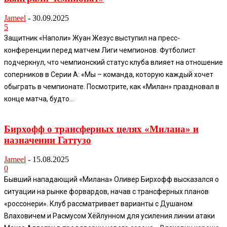
Jameel
-
30.09.2025
5
Защитник «Наполи» Жуан Жезус выступил на пресс-
конференции перед матчем Лиги чемпионов. Футболист
подчеркнул, что чемпионский статус клуба влияет на отношение
соперников в Серии А: «Мы – команда, которую каждый хочет
обыграть в чемпионате. Посмотрите, как «Милан» праздновал в
конце матча, будто...
Бирхофф о трансферных целях «Милана» и
назначении Гаттузо
Jameel
-
15.08.2025
0
Бывший нападающий «Милана» Оливер Бирхофф высказался о
ситуации на рынке форвардов, начав с трансферных планов
«россонери». Клуб рассматривает варианты с Душаном
Влаховичем и Расмусом Хёйлунном для усиления линии атаки