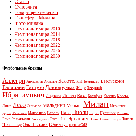
Статьи
Суперлига
Товарищеские матчи
Трансферы Милана
Фото Милана
Чемпионат мира 2010
Чемпионат мира 2014
Чемпионат мира 2018
Чемпионат мира 2022
Чемпионат мира 2026
Чемпионат мира 2030
Футбольные бренды
Аллегри
Балотелли
Берлускони
Беннасер
Анчелотти
Аталанта
Галлиани
Гаттузо
Доннарумма
Жиру
Зеедорф
Ибрагимович
Интер
Кака
Индзаги
Кессье
Калабрия
Кассано
Милан
Леао
Мальдини
Меньян
Леонардо
Лацио
Миланское
Пиоли
Пато
Наполи
Монтоливо
Пулишич
Монтелла
Пирло
дерби
Робиньо
Тео Эрнандес
Рома
Романьоли
Сусо
Тонали
Роналдиньо
Тиаго Силва
Томори
Ювентус
Эль-Шаарави
Чалханоглу
оценки GdS