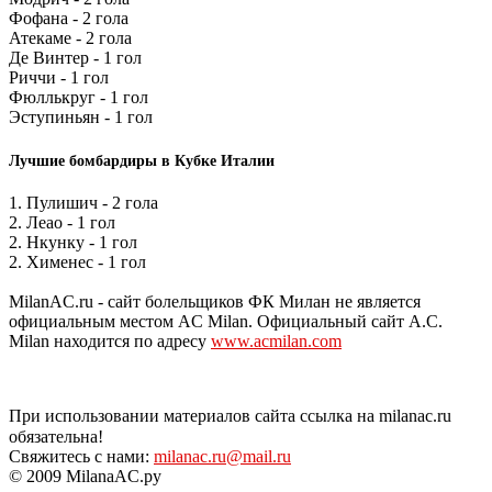
Фофана - 2 гола
Атекаме - 2 гола
Де Винтер - 1 гол
Риччи - 1 гол
Фюллькруг - 1 гол
Эступиньян - 1 гол
Лучшие бомбардиры в Кубке Италии
1. Пулишич - 2 гола
2. Леао - 1 гол
2. Нкунку - 1 гол
2. Хименес - 1 гол
MilanAC.ru - сайт болельщиков ФК Милан не является
официальным местом AC Milan. Официальный сайт A.C.
Milan находится по адресу
www.acmilan.com
При использовании материалов сайта ссылка на milanac.ru
обязательна!
Свяжитесь с нами:
milanac.ru@mail.ru
© 2009 MilanaAC.ру