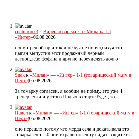
centurion73
к
Видео обзор матча «Милан» 1-1
«Интер»
06.08.2026
посмотрел обзор и так и не хуя не понял,нахуя этот
цыган выпустил этот продажный чёрный
легион,леао,фофана и другие,перечислять долго
Snak
к
«Милан» — «Интер» 1-1 (товарищеский матч в
Перте)
05.08.2026
За томарку согласен, я вообще не пойму, это уже 4
тренер, если и у этого Палыч в старте будет, то…
Павел
к
«Милан» — «Интер» 1-1 (товарищеский матч в
Перте)
05.08.2026
оно перешло потому что мерда села и докатывала это
товарка счет 1-0 они играли по счету сидя в защите и…