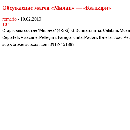
Обсуждение матча «Милан» — «Кальяри»
romario
-
10.02.2019
107
Стартовый состав "Милана" (4-3-3): G. Donnarumma; Calabria, Musacc
Ceppitelli, Pisacane, Pellegrini; Faragò, Ionita, Padoin; Barella; Jo
sop://broker.sopcast.com:3912/151888