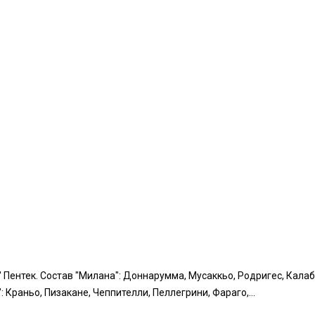
– 62' Пентек. Состав "Милана": Доннарумма, Мусаккьо, Родригес, Кала
и": Краньо, Пизакане, Чеппителли, Пеллегрини, Фараго,...