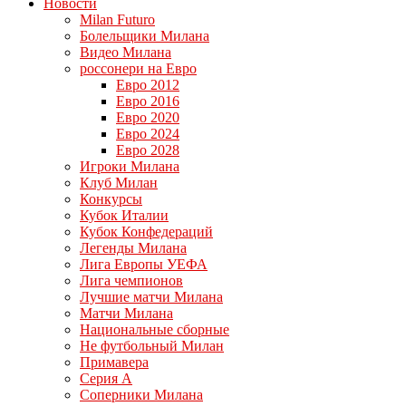
Новости
Milan Futuro
Болельщики Милана
Видео Милана
россонери на Евро
Евро 2012
Евро 2016
Евро 2020
Евро 2024
Евро 2028
Игроки Милана
Клуб Милан
Конкурсы
Кубок Италии
Кубок Конфедераций
Легенды Милана
Лига Европы УЕФА
Лига чемпионов
Лучшие матчи Милана
Матчи Милана
Национальные сборные
Не футбольный Милан
Примавера
Серия А
Соперники Милана