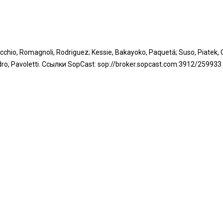
hio, Romagnoli, Rodriguez; Kessie, Bakayoko, Paquetá; Suso, Piatek, 
ao Pedro, Pavoletti. Ссылки SopCast: sop://broker.sopcast.com:3912/259