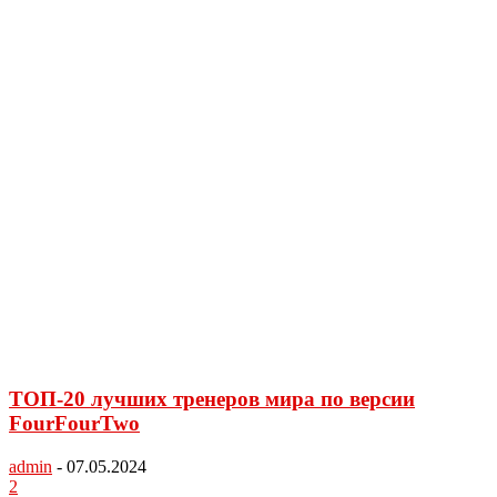
ТОП-20 лучших тренеров мира по версии
FourFourTwo
admin
-
07.05.2024
2