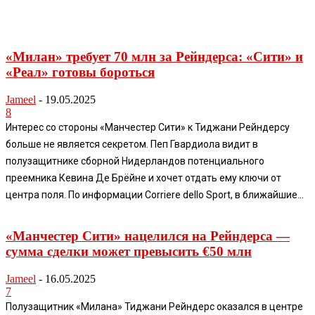
«Милан» требует 70 млн за Рейндерса: «Сити» и
«Реал» готовы бороться
Jameel
-
19.05.2025
8
Интерес со стороны «Манчестер Сити» к Тиджани Рейндерсу
больше не является секретом. Пеп Гвардиола видит в
полузащитнике сборной Нидерландов потенциального
преемника Кевина Де Брёйне и хочет отдать ему ключи от
центра поля. По информации Corriere dello Sport, в ближайшие...
«Манчестер Сити» нацелился на Рейндерса —
сумма сделки может превысить €50 млн
Jameel
-
16.05.2025
7
Полузащитник «Милана» Тиджани Рейндерс оказался в центре