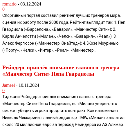
romario
-
03.12.2024
0
Спортивный портал составил рейтинг лучших тренеров мира,
оценив их работу после 2000 года. Рейтинг выглядит так: 1. Пеп
Гвардиола («Барселона», «Бавария», «Манчестер Сити»); 2.
Карло Анчелотти («Милан», «Челси», «Бавария», «Реал»); 3.
Алекс Фергюсон («Манчестер Юнайтед»); 4. Жозе Моуринью
(«Порту», «Челси», «Интер», «Реал», «Манчестер...
Рейндерс привлёк внимание главного тренера
«Манчестер Сити» Пепа Гвардиолы
Jameel
-
10.11.2024
0
Тиджани Рейндерс привлёк внимание главного тренера
«Манчестер Сити» Пепа Гвардиолы, но «Милан» уверен, что
сможет убедить игрока продлить контракт. Как напоминает
Никколо Чеккарини, главный редактор TMW, «Милан» заплатил
около 20 миллионов евро за переход Рейндерса из АЗ Алкмар.