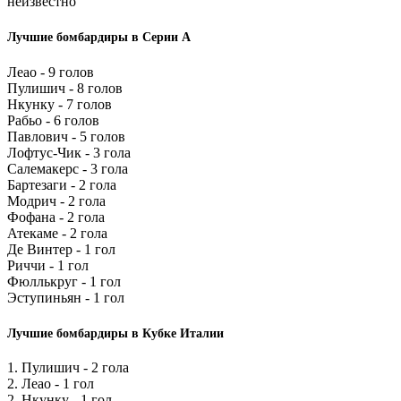
неизвестно
Лучшие бомбардиры в Серии А
Леао - 9 голов
Пулишич - 8 голов
Нкунку - 7 голов
Рабьо - 6 голов
Павлович - 5 голов
Лофтус-Чик - 3 гола
Салемакерс - 3 гола
Бартезаги - 2 гола
Модрич - 2 гола
Фофана - 2 гола
Атекаме - 2 гола
Де Винтер - 1 гол
Риччи - 1 гол
Фюллькруг - 1 гол
Эступиньян - 1 гол
Лучшие бомбардиры в Кубке Италии
1. Пулишич - 2 гола
2. Леао - 1 гол
2. Нкунку - 1 гол