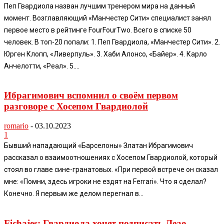
Пеп Гвардиола назван лучшим тренером мира на данный
момент. Возглавляющий «Манчестер Сити» специалист занял
первое место в рейтинге FourFourTwo. Всего в списке 50
человек. В топ-20 попали: 1. Пеп Гвардиола, «Манчестер Сити». 2.
Юрген Клопп, «Ливерпуль». 3. Хаби Алонсо, «Байер». 4. Карло
Анчелотти, «Реал». 5....
Ибрагимович вспомнил о своём первом
разговоре с Хосепом Гвардиолой
romario
-
03.10.2023
1
Бывший нападающий «Барселоны» Златан Ибрагимович
рассказал о взаимоотношениях с Хосепом Гвардиолой, который
стоял во главе сине-гранатовых. «При первой встрече он сказал
мне: «Помни, здесь игроки не ездят на Ferrari». Что я сделал?
Конечно. Я первым же делом перегнал в...
Fichajes: Гвардиола хочет подписать Леао