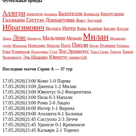
Футбольные бренды
Аллегри
Балотелли
Берлускони
Беннасер
Анчелотти
Аталанта
Галлиани
Гаттузо
Доннарумма
Жиру
Зеедорф
Ибрагимович
Интер
Кака
Индзаги
Кессье
Калабрия
Кассано
Милан
Леао
Мальдини
Меньян
Леонардо
Лацио
Миланское
Пиоли
Пато
Наполи
Монтоливо
Пулишич
Монтелла
Пирло
дерби
Робиньо
Тео Эрнандес
Рома
Романьоли
Сусо
Тонали
Роналдиньо
Тиаго Силва
Томори
Ювентус
Эль-Шаарави
Чалханоглу
оценки GdS
Последние матчи Серии А — 37 тур
17.05.2026|13:00 Комо 1-0 Парма
17.05.2026|13:00 Дженоа 1-2 Милан
17.05.2026|13:00 Ювентус 0-2 Фиорентина
17.05.2026|13:00 Пиза 0-3 Наполи
17.05.2026|13:00 Рома 2-0 Лацио
17.05.2026|16:00 Интер 1-1 Верона
17.05.2026|19:00 Аталанта 0-1 Болонья
17.05.2026|21:45 Сассуоло 2-3 Лечче
17.05.2026|21:45 Удинезе 0-1 Кремонезе
17.05.2026|21:45 Кальяри 2-1 Торино