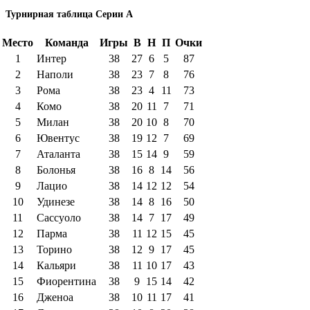
Турнирная таблица Серии А
Место
Команда
Игры
В
Н
П
Очки
1
Интер
38
27
6
5
87
2
Наполи
38
23
7
8
76
3
Рома
38
23
4
11
73
4
Комо
38
20
11
7
71
5
Милан
38
20
10
8
70
6
Ювентус
38
19
12
7
69
7
Аталанта
38
15
14
9
59
8
Болонья
38
16
8
14
56
9
Лацио
38
14
12
12
54
10
Удинезе
38
14
8
16
50
11
Сассуоло
38
14
7
17
49
12
Парма
38
11
12
15
45
13
Торино
38
12
9
17
45
14
Кальяри
38
11
10
17
43
15
Фиорентина
38
9
15
14
42
16
Дженоа
38
10
11
17
41