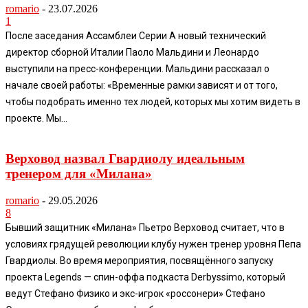
romario
-
23.07.2026
1
После заседания Ассамблеи Серии А новый технический
директор сборной Италии Паоло Мальдини и Леонардо
выступили на пресс-конференции. Мальдини рассказал о
начале своей работы: «Временные рамки зависят и от того,
чтобы подобрать именно тех людей, которых мы хотим видеть в
проекте. Мы...
Верховод назвал Гвардиолу идеальным
тренером для «Милана»
romario
-
29.05.2026
8
Бывший защитник «Милана» Пьетро Верховод считает, что в
условиях грядущей революции клубу нужен тренер уровня Пепа
Гвардиолы. Во время мероприятия, посвящённого запуску
проекта Legends — спин-оффа подкаста Derbyssimo, который
ведут Стефано Физико и экс-игрок «россонери» Стефано