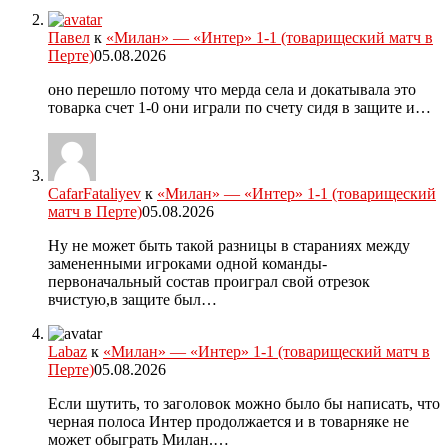
Павел
к
«Милан» — «Интер» 1-1 (товарищеский матч в
Перте)
05.08.2026
оно перешло потому что мерда села и докатывала это
товарка счет 1-0 они играли по счету сидя в защите и…
CafarFataliyev
к
«Милан» — «Интер» 1-1 (товарищеский
матч в Перте)
05.08.2026
Ну не может быть такой разницы в стараниях между
замененными игроками одной команды-
первоначальный состав проиграл свой отрезок
вчистую,в защите был…
Labaz
к
«Милан» — «Интер» 1-1 (товарищеский матч в
Перте)
05.08.2026
Если шутить, то заголовок можно было бы написать, что
черная полоса Интер продолжается и в товарняке не
может обыграть Милан.…