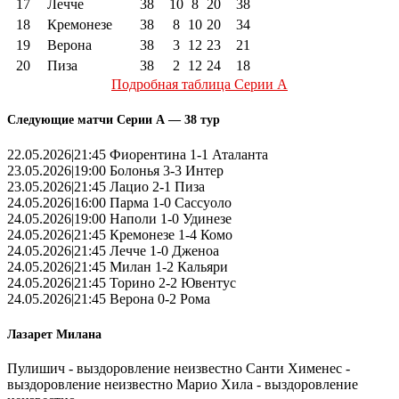
17
Лечче
38
10
8
20
38
18
Кремонезе
38
8
10
20
34
19
Верона
38
3
12
23
21
20
Пиза
38
2
12
24
18
Подробная таблица Серии А
Следующие матчи Серии А — 38 тур
22.05.2026|21:45 Фиорентина 1-1 Аталанта
23.05.2026|19:00 Болонья 3-3 Интер
23.05.2026|21:45 Лацио 2-1 Пиза
24.05.2026|16:00 Парма 1-0 Сассуоло
24.05.2026|19:00 Наполи 1-0 Удинезе
24.05.2026|21:45 Кремонезе 1-4 Комо
24.05.2026|21:45 Лечче 1-0 Дженоа
24.05.2026|21:45 Милан 1-2 Кальяри
24.05.2026|21:45 Торино 2-2 Ювентус
24.05.2026|21:45 Верона 0-2 Рома
Лазарет Милана
Пулишич - выздоровление неизвестно Санти Хименес -
выздоровление неизвестно Марио Хила - выздоровление