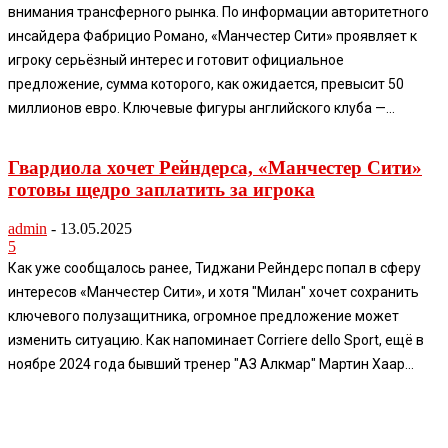
внимания трансферного рынка. По информации авторитетного
инсайдера Фабрицио Романо, «Манчестер Сити» проявляет к
игроку серьёзный интерес и готовит официальное
предложение, сумма которого, как ожидается, превысит 50
миллионов евро. Ключевые фигуры английского клуба —...
Гвардиола хочет Рейндерса, «Манчестер Сити»
готовы щедро заплатить за игрока
admin
-
13.05.2025
5
Как уже сообщалось ранее, Тиджани Рейндерс попал в сферу
интересов «Манчестер Сити», и хотя "Милан" хочет сохранить
ключевого полузащитника, огромное предложение может
изменить ситуацию. Как напоминает Corriere dello Sport, ещё в
ноябре 2024 года бывший тренер "АЗ Алкмар" Мартин Хаар...