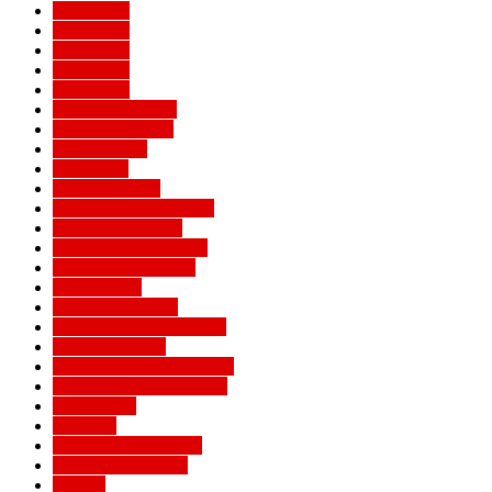
Евро 2016
Евро 2020
Евро 2024
Евро 2028
Евро 2032
Женский Милан
Игроки Милана
Клуб Милан
Конкурсы
Кубок Италии
Кубок Конфедераций
Легенды Милана
Лига Европы УЕФА
Лига конференций
Лига наций
Лига чемпионов
Лучшие матчи Милана
Матчи Милана
Национальные сборные
Не футбольный Милан
Примавера
Серия А
Соперники Милана
Ставки на футбол
Статьи