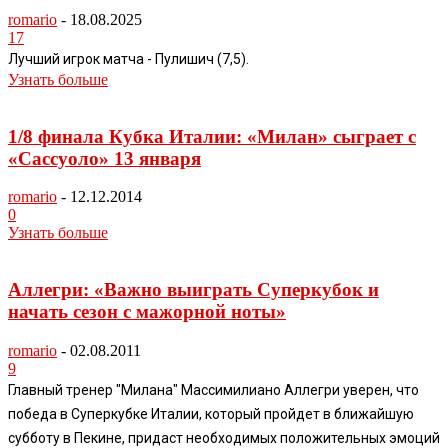
romario
-
18.08.2025
17
Лучший игрок матча - Пулишич (7,5).
Узнать больше
1/8 финала Кубка Италии: «Милан» сыграет с
«Сассуоло» 13 января
romario
-
12.12.2014
0
Узнать больше
Аллегри: «Важно выиграть Суперкубок и
начать сезон с мажорной ноты»
romario
-
02.08.2011
9
Главный тренер "Милана" Массимилиано Аллегри уверен, что
победа в Суперкубке Италии, который пройдет в ближайшую
субботу в Пекине, придаст необходимых положительных эмоций