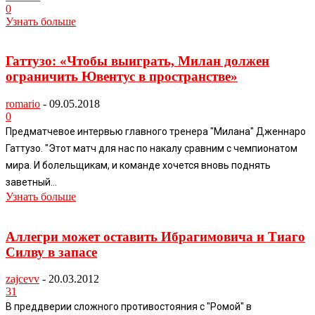
0
Узнать больше
Гаттузо: «Чтобы выиграть, Милан должен
ограничить Ювентус в пространстве»
romario
-
09.05.2018
0
Предматчевое интервью главного тренера "Милана" Дженнаро
Гаттузо. "Этот матч для нас по накалу сравним с чемпионатом
мира. И болельщикам, и команде хочется вновь поднять
заветный...
Узнать больше
Аллегри может оставить Ибрагимовича и Тиаго
Силву в запасе
zajcevv
-
20.03.2012
31
В преддверии сложного противостояния с "Ромой" в