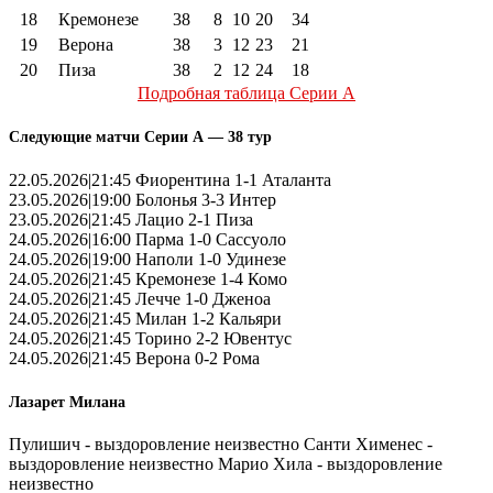
18
Кремонезе
38
8
10
20
34
19
Верона
38
3
12
23
21
20
Пиза
38
2
12
24
18
Подробная таблица Серии А
Следующие матчи Серии А — 38 тур
22.05.2026|21:45 Фиорентина 1-1 Аталанта
23.05.2026|19:00 Болонья 3-3 Интер
23.05.2026|21:45 Лацио 2-1 Пиза
24.05.2026|16:00 Парма 1-0 Сассуоло
24.05.2026|19:00 Наполи 1-0 Удинезе
24.05.2026|21:45 Кремонезе 1-4 Комо
24.05.2026|21:45 Лечче 1-0 Дженоа
24.05.2026|21:45 Милан 1-2 Кальяри
24.05.2026|21:45 Торино 2-2 Ювентус
24.05.2026|21:45 Верона 0-2 Рома
Лазарет Милана
Пулишич - выздоровление неизвестно Санти Хименес -
выздоровление неизвестно Марио Хила - выздоровление
неизвестно