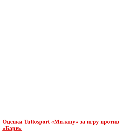
Оценки Tuttosport «Милану» за игру против
«Бари»