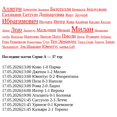
Аллегри
Балотелли
Берлускони
Беннасер
Анчелотти
Аталанта
Галлиани
Гаттузо
Доннарумма
Жиру
Зеедорф
Ибрагимович
Интер
Кака
Индзаги
Кессье
Калабрия
Кассано
Милан
Леао
Мальдини
Меньян
Леонардо
Лацио
Миланское
Пиоли
Пато
Наполи
Монтоливо
Пулишич
Монтелла
Пирло
дерби
Робиньо
Тео Эрнандес
Рома
Романьоли
Сусо
Тонали
Роналдиньо
Тиаго Силва
Томори
Ювентус
Эль-Шаарави
Чалханоглу
оценки GdS
Последние матчи Серии А — 37 тур
17.05.2026|13:00 Комо 1-0 Парма
17.05.2026|13:00 Дженоа 1-2 Милан
17.05.2026|13:00 Ювентус 0-2 Фиорентина
17.05.2026|13:00 Пиза 0-3 Наполи
17.05.2026|13:00 Рома 2-0 Лацио
17.05.2026|16:00 Интер 1-1 Верона
17.05.2026|19:00 Аталанта 0-1 Болонья
17.05.2026|21:45 Сассуоло 2-3 Лечче
17.05.2026|21:45 Удинезе 0-1 Кремонезе
17.05.2026|21:45 Кальяри 2-1 Торино