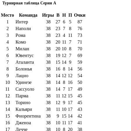
Турнирная таблица Серии А
Место
Команда
Игры
В
Н
П
Очки
1
Интер
38
27
6
5
87
2
Наполи
38
23
7
8
76
3
Рома
38
23
4
11
73
4
Комо
38
20
11
7
71
5
Милан
38
20
10
8
70
6
Ювентус
38
19
12
7
69
7
Аталанта
38
15
14
9
59
8
Болонья
38
16
8
14
56
9
Лацио
38
14
12
12
54
10
Удинезе
38
14
8
16
50
11
Сассуоло
38
14
7
17
49
12
Парма
38
11
12
15
45
13
Торино
38
12
9
17
45
14
Кальяри
38
11
10
17
43
15
Фиорентина
38
9
15
14
42
16
Дженоа
38
10
11
17
41
17
Лечче
38
10
8
20
38