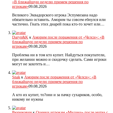
«В ближайшую неделю примем решения по
игрокам»
09.08.2026
Великого Эквадорского игрока Эспумизана надо
обязательно оставить. Аморим ты совсем ебнулся или
частично. Гнать этих днарей пока кто-то хочет или…
Daryn&K
к
Аморим после поражения от «Челси»: «В
ближайшую неделю примем решения по
игрокам»
09.08.2026
Проблема ни в том кто купит. Найдуться покупатели,
при желании можно и скидочку сделать. Сами игроки
могут не захотеть и…
Snak
к
Аморим после поражения от «Челси»: «В
ближайшую неделю примем решения по
игрокам»
09.08.2026
А кто их купит, то?они и за пачку сухариков, особо,
никому не нужны
Рюрикович
к
Оценки игрокам «Милана» после матча с