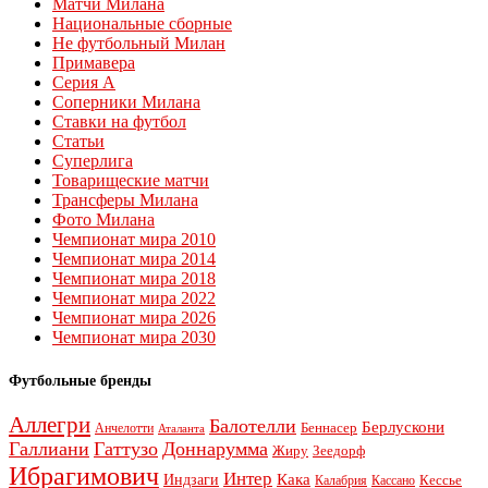
Матчи Милана
Национальные сборные
Не футбольный Милан
Примавера
Серия А
Соперники Милана
Ставки на футбол
Статьи
Суперлига
Товарищеские матчи
Трансферы Милана
Фото Милана
Чемпионат мира 2010
Чемпионат мира 2014
Чемпионат мира 2018
Чемпионат мира 2022
Чемпионат мира 2026
Чемпионат мира 2030
Футбольные бренды
Аллегри
Балотелли
Берлускони
Беннасер
Анчелотти
Аталанта
Галлиани
Гаттузо
Доннарумма
Жиру
Зеедорф
Ибрагимович
Интер
Кака
Индзаги
Кессье
Калабрия
Кассано