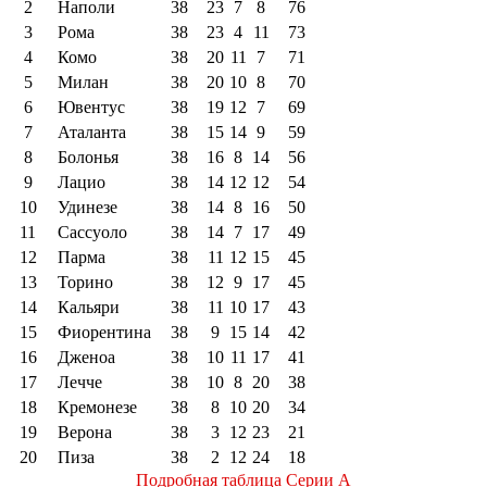
2
Наполи
38
23
7
8
76
3
Рома
38
23
4
11
73
4
Комо
38
20
11
7
71
5
Милан
38
20
10
8
70
6
Ювентус
38
19
12
7
69
7
Аталанта
38
15
14
9
59
8
Болонья
38
16
8
14
56
9
Лацио
38
14
12
12
54
10
Удинезе
38
14
8
16
50
11
Сассуоло
38
14
7
17
49
12
Парма
38
11
12
15
45
13
Торино
38
12
9
17
45
14
Кальяри
38
11
10
17
43
15
Фиорентина
38
9
15
14
42
16
Дженоа
38
10
11
17
41
17
Лечче
38
10
8
20
38
18
Кремонезе
38
8
10
20
34
19
Верона
38
3
12
23
21
20
Пиза
38
2
12
24
18
Подробная таблица Серии А