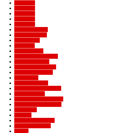
Евро 2016
Евро 2020
Евро 2024
Евро 2028
Евро 2032
Женский Милан
Игроки Милана
Клуб Милан
Конкурсы
Кубок Италии
Кубок Конфедераций
Легенды Милана
Лига Европы УЕФА
Лига конференций
Лига наций
Лига чемпионов
Лучшие матчи Милана
Матчи Милана
Национальные сборные
Не футбольный Милан
Примавера
Серия А
Соперники Милана
Ставки на футбол
Статьи