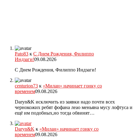
Pato83
к
С Днем Рождения, Филиппо
Индзаги!
09.08.2026
С Днем Рождения, Филиппо Индзаги!
centurion73
к
«Милан» начинает гонку со
временем
09.08.2026
Daryn&K исключить из заявки надо почти всех
чернокожих ребят фофана леао меньяна мусу лофтуса и
ещё им подобных,но тогда обвинят…
Daryn&K
к
«Милан» начинает гонку со
временем
09.08.2026