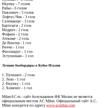
Нкунку - 7 голов
Рабьо - 6 голов
Павлович - 5 голов
Лофтус-Чик - 3 гола
Салемакерс - 3 гола
Бартезаги - 2 гола
Модрич - 2 гола
Фофана - 2 гола
Атекаме - 2 гола
Де Винтер - 1 гол
Риччи - 1 гол
Фюллькруг - 1 гол
Эступиньян - 1 гол
Лучшие бомбардиры в Кубке Италии
1. Пулишич - 2 гола
2. Леао - 1 гол
2. Нкунку - 1 гол
2. Хименес - 1 гол
MilanAC.ru - сайт болельщиков ФК Милан не является
официальным местом AC Milan. Официальный сайт A.C.
Milan находится по адресу
www.acmilan.com