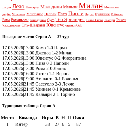
Милан
Леао
Мальдини
Меньян
Леонардо
Лацио
Миланское
Пиоли
Пато
Наполи
Монтоливо
Пулишич
Монтелла
Пирло
дерби
Робиньо
Тео Эрнандес
Рома
Романьоли
Сусо
Тонали
Роналдиньо
Тиаго Силва
Томори
Ювентус
Эль-Шаарави
Чалханоглу
оценки GdS
Последние матчи Серии А — 37 тур
17.05.2026|13:00 Комо 1-0 Парма
17.05.2026|13:00 Дженоа 1-2 Милан
17.05.2026|13:00 Ювентус 0-2 Фиорентина
17.05.2026|13:00 Пиза 0-3 Наполи
17.05.2026|13:00 Рома 2-0 Лацио
17.05.2026|16:00 Интер 1-1 Верона
17.05.2026|19:00 Аталанта 0-1 Болонья
17.05.2026|21:45 Сассуоло 2-3 Лечче
17.05.2026|21:45 Удинезе 0-1 Кремонезе
17.05.2026|21:45 Кальяри 2-1 Торино
Турнирная таблица Серии А
Место
Команда
Игры
В
Н
П
Очки
1
Интер
38
27
6
5
87