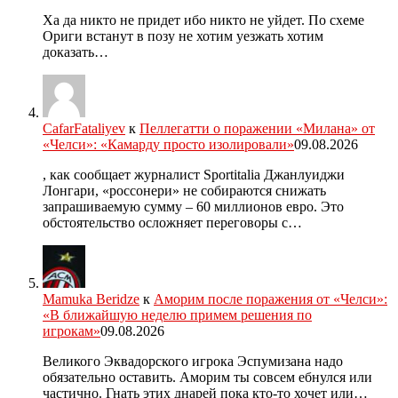
Ха да никто не придет ибо никто не уйдет. По схеме
Ориги встанут в позу не хотим уезжать хотим
доказать…
CafarFataliyev
к
Пеллегатти о поражении «Милана» от
«Челси»: «Камарду просто изолировали»
09.08.2026
, как сообщает журналист Sportitalia Джанлуиджи
Лонгари, «россонери» не собираются снижать
запрашиваемую сумму – 60 миллионов евро. Это
обстоятельство осложняет переговоры с…
Mamuka Beridze
к
Аморим после поражения от «Челси»:
«В ближайшую неделю примем решения по
игрокам»
09.08.2026
Великого Эквадорского игрока Эспумизана надо
обязательно оставить. Аморим ты совсем ебнулся или
частично. Гнать этих днарей пока кто-то хочет или…