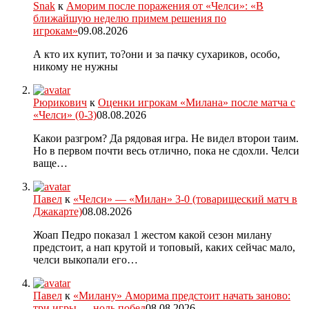
Snak
к
Аморим после поражения от «Челси»: «В
ближайшую неделю примем решения по
игрокам»
09.08.2026
А кто их купит, то?они и за пачку сухариков, особо,
никому не нужны
Рюрикович
к
Оценки игрокам «Милана» после матча с
«Челси» (0-3)
08.08.2026
Какои разгром? Да рядовая игра. Не видел второи таим.
Но в первом почти весь отлично, пока не сдохли. Челси
ваще…
Павел
к
«Челси» — «Милан» 3-0 (товарищеский матч в
Джакарте)
08.08.2026
Жоап Педро показал 1 жестом какой сезон милану
предстоит, а нап крутой и топовый, каких сейчас мало,
челси выкопали его…
Павел
к
«Милану» Аморима предстоит начать заново:
три игры — ноль побед
08.08.2026