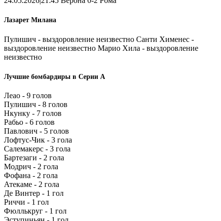
24.05.2026|21:45 Верона 0-2 Рома
Лазарет Милана
Пулишич - выздоровление неизвестно Санти Хименес -
выздоровление неизвестно Марио Хила - выздоровление
неизвестно
Лучшие бомбардиры в Серии А
Леао - 9 голов
Пулишич - 8 голов
Нкунку - 7 голов
Рабьо - 6 голов
Павлович - 5 голов
Лофтус-Чик - 3 гола
Салемакерс - 3 гола
Бартезаги - 2 гола
Модрич - 2 гола
Фофана - 2 гола
Атекаме - 2 гола
Де Винтер - 1 гол
Риччи - 1 гол
Фюллькруг - 1 гол
Эступиньян - 1 гол