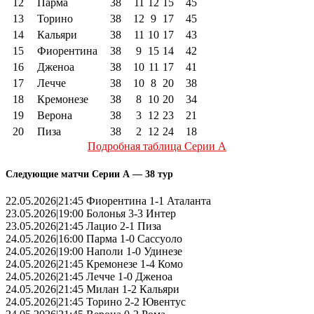
12
Парма
38
11
12
15
45
13
Торино
38
12
9
17
45
14
Кальяри
38
11
10
17
43
15
Фиорентина
38
9
15
14
42
16
Дженоа
38
10
11
17
41
17
Лечче
38
10
8
20
38
18
Кремонезе
38
8
10
20
34
19
Верона
38
3
12
23
21
20
Пиза
38
2
12
24
18
Подробная таблица Серии А
Следующие матчи Серии А — 38 тур
22.05.2026|21:45 Фиорентина 1-1 Аталанта
23.05.2026|19:00 Болонья 3-3 Интер
23.05.2026|21:45 Лацио 2-1 Пиза
24.05.2026|16:00 Парма 1-0 Сассуоло
24.05.2026|19:00 Наполи 1-0 Удинезе
24.05.2026|21:45 Кремонезе 1-4 Комо
24.05.2026|21:45 Лечче 1-0 Дженоа
24.05.2026|21:45 Милан 1-2 Кальяри
24.05.2026|21:45 Торино 2-2 Ювентус