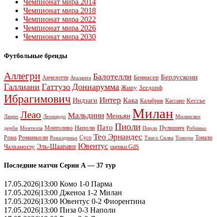
Чемпионат мира 2014
Чемпионат мира 2018
Чемпионат мира 2022
Чемпионат мира 2026
Чемпионат мира 2030
Футбольные бренды
Аллегри
Балотелли
Берлускони
Беннасер
Анчелотти
Аталанта
Галлиани
Гаттузо
Доннарумма
Жиру
Зеедорф
Ибрагимович
Интер
Кака
Индзаги
Кессье
Калабрия
Кассано
Милан
Леао
Мальдини
Меньян
Леонардо
Лацио
Миланское
Пиоли
Пато
Наполи
Монтоливо
Пулишич
Монтелла
Пирло
дерби
Робиньо
Тео Эрнандес
Рома
Романьоли
Сусо
Тонали
Роналдиньо
Тиаго Силва
Томори
Ювентус
Эль-Шаарави
Чалханоглу
оценки GdS
Последние матчи Серии А — 37 тур
17.05.2026|13:00 Комо 1-0 Парма
17.05.2026|13:00 Дженоа 1-2 Милан
17.05.2026|13:00 Ювентус 0-2 Фиорентина
17.05.2026|13:00 Пиза 0-3 Наполи