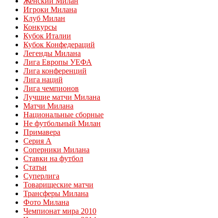
Женский Милан
Игроки Милана
Клуб Милан
Конкурсы
Кубок Италии
Кубок Конфедераций
Легенды Милана
Лига Европы УЕФА
Лига конференций
Лига наций
Лига чемпионов
Лучшие матчи Милана
Матчи Милана
Национальные сборные
Не футбольный Милан
Примавера
Серия А
Соперники Милана
Ставки на футбол
Статьи
Суперлига
Товарищеские матчи
Трансферы Милана
Фото Милана
Чемпионат мира 2010