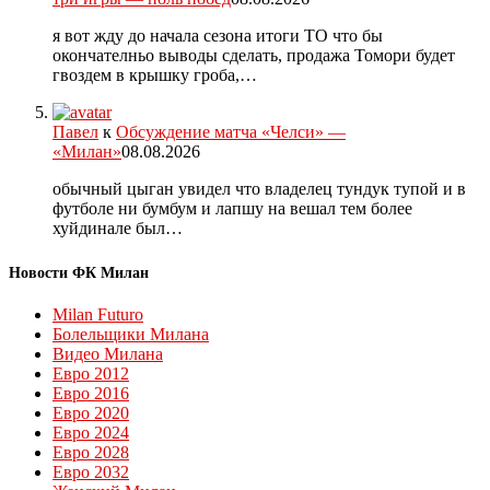
я вот жду до начала сезона итоги ТО что бы
окончателньо выводы сделать, продажа Томори будет
гвоздем в крышку гроба,…
Павел
к
Обсуждение матча «Челси» —
«Милан»
08.08.2026
обычный цыган увидел что владелец тундук тупой и в
футболе ни бумбум и лапшу на вешал тем более
хуйдинале был…
Новости ФК Милан
Milan Futuro
Болельщики Милана
Видео Милана
Евро 2012
Евро 2016
Евро 2020
Евро 2024
Евро 2028
Евро 2032