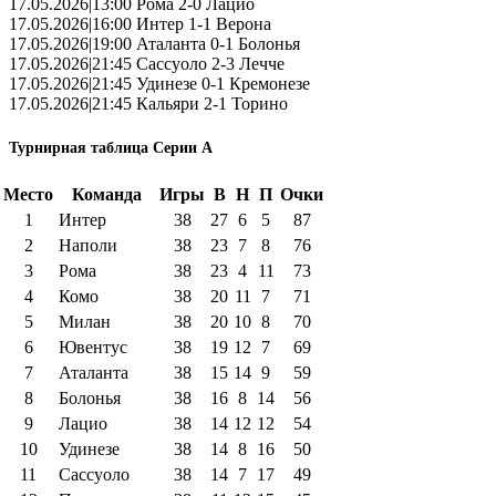
17.05.2026|13:00 Рома 2-0 Лацио
17.05.2026|16:00 Интер 1-1 Верона
17.05.2026|19:00 Аталанта 0-1 Болонья
17.05.2026|21:45 Сассуоло 2-3 Лечче
17.05.2026|21:45 Удинезе 0-1 Кремонезе
17.05.2026|21:45 Кальяри 2-1 Торино
Турнирная таблица Серии А
Место
Команда
Игры
В
Н
П
Очки
1
Интер
38
27
6
5
87
2
Наполи
38
23
7
8
76
3
Рома
38
23
4
11
73
4
Комо
38
20
11
7
71
5
Милан
38
20
10
8
70
6
Ювентус
38
19
12
7
69
7
Аталанта
38
15
14
9
59
8
Болонья
38
16
8
14
56
9
Лацио
38
14
12
12
54
10
Удинезе
38
14
8
16
50
11
Сассуоло
38
14
7
17
49