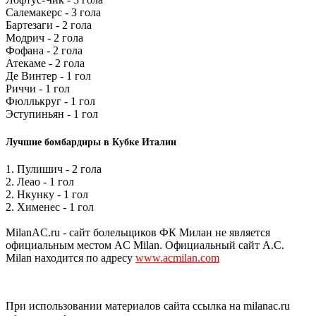
Салемакерс - 3 гола
Бартезаги - 2 гола
Модрич - 2 гола
Фофана - 2 гола
Атекаме - 2 гола
Де Винтер - 1 гол
Риччи - 1 гол
Фюллькруг - 1 гол
Эступиньян - 1 гол
Лучшие бомбардиры в Кубке Италии
1. Пулишич - 2 гола
2. Леао - 1 гол
2. Нкунку - 1 гол
2. Хименес - 1 гол
MilanAC.ru - сайт болельщиков ФК Милан не является
официальным местом AC Milan. Официальный сайт A.C.
Milan находится по адресу
www.acmilan.com
При использовании материалов сайта ссылка на milanac.ru