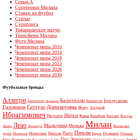
Серия А
Соперники Милана
Ставки на футбол
Статьи
Суперлига
Товарищеские матчи
Трансферы Милана
Фото Милана
Чемпионат мира 2010
Чемпионат мира 2014
Чемпионат мира 2018
Чемпионат мира 2022
Чемпионат мира 2026
Чемпионат мира 2030
Футбольные бренды
Аллегри
Балотелли
Берлускони
Беннасер
Анчелотти
Аталанта
Галлиани
Гаттузо
Доннарумма
Жиру
Зеедорф
Ибрагимович
Интер
Кака
Индзаги
Кессье
Калабрия
Кассано
Милан
Леао
Мальдини
Меньян
Леонардо
Лацио
Миланское
Пиоли
Пато
Наполи
Монтоливо
Пулишич
Монтелла
Пирло
дерби
Робиньо
Тео Эрнандес
Рома
Романьоли
Сусо
Тонали
Роналдиньо
Тиаго Силва
Томори