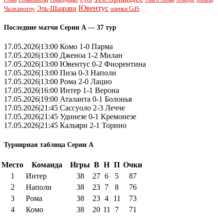
Ювентус
Эль-Шаарави
Чалханоглу
оценки GdS
Последние матчи Серии А — 37 тур
17.05.2026|13:00 Комо 1-0 Парма
17.05.2026|13:00 Дженоа 1-2 Милан
17.05.2026|13:00 Ювентус 0-2 Фиорентина
17.05.2026|13:00 Пиза 0-3 Наполи
17.05.2026|13:00 Рома 2-0 Лацио
17.05.2026|16:00 Интер 1-1 Верона
17.05.2026|19:00 Аталанта 0-1 Болонья
17.05.2026|21:45 Сассуоло 2-3 Лечче
17.05.2026|21:45 Удинезе 0-1 Кремонезе
17.05.2026|21:45 Кальяри 2-1 Торино
Турнирная таблица Серии А
Место
Команда
Игры
В
Н
П
Очки
1
Интер
38
27
6
5
87
2
Наполи
38
23
7
8
76
3
Рома
38
23
4
11
73
4
Комо
38
20
11
7
71