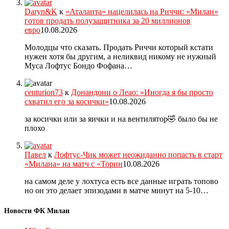
Daryn&K
к
«Аталанта» нацелилась на Риччи: «Милан»
готов продать полузащитника за 20 миллионов
евро
10.08.2026
Молодцы что сказать. Продать Риччи который кстати
нужен хотя бы другим, а неликвид никому не нужный
Муса Лофтус Бондо Фофана…
centurion73
к
Донандони о Леао: «Иногда я бы просто
схватил его за косички»
10.08.2026
за косички или за яички и на вентилятор🤣 было бы не
плохо
Павел
к
Лофтус-Чик может неожиданно попасть в старт
«Милана» на матч с «Торин
10.08.2026
на самом деле у лохтуса есть все данные играть топово
но он это делает эпизодами в матче минут на 5-10…
Новости ФК Милан