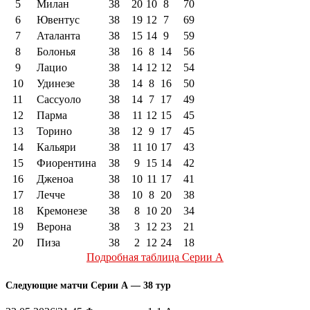
5
Милан
38
20
10
8
70
6
Ювентус
38
19
12
7
69
7
Аталанта
38
15
14
9
59
8
Болонья
38
16
8
14
56
9
Лацио
38
14
12
12
54
10
Удинезе
38
14
8
16
50
11
Сассуоло
38
14
7
17
49
12
Парма
38
11
12
15
45
13
Торино
38
12
9
17
45
14
Кальяри
38
11
10
17
43
15
Фиорентина
38
9
15
14
42
16
Дженоа
38
10
11
17
41
17
Лечче
38
10
8
20
38
18
Кремонезе
38
8
10
20
34
19
Верона
38
3
12
23
21
20
Пиза
38
2
12
24
18
Подробная таблица Серии А
Следующие матчи Серии А — 38 тур