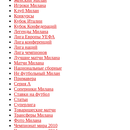
Женский Милан
Игроки Милана
Клуб Милан
Конкурсы
Кубок Италии
Кубок Конфедераций
Легенды Милана
Лига Европы УЕФА
Лига конференций
Лига наций
Лига чемпионов
Лучшие матчи Милана
Матчи Милана
Национальные сборные
Не футбольный Милан
Примавера
Серия А
Соперники Милана
Ставки на футбол
Статьи
Суперлига
Товарищеские матчи
Трансферы Милана
Фото Милана
Чемпионат мира 2010