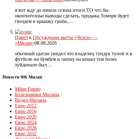
я вот жду до начала сезона итоги ТО что бы
окончателньо выводы сделать, продажа Томори будет
гвоздем в крышку гроба,…
Павел
к
Обсуждение матча «Челси» —
«Милан»
08.08.2026
обычный цыган увидел что владелец тундук тупой и в
футболе ни бумбум и лапшу на вешал тем более
хуйдинале был…
Новости ФК Милан
Milan Futuro
Болельщики Милана
Видео Милана
Евро 2012
Евро 2016
Евро 2020
Евро 2024
Евро 2028
Евро 2032