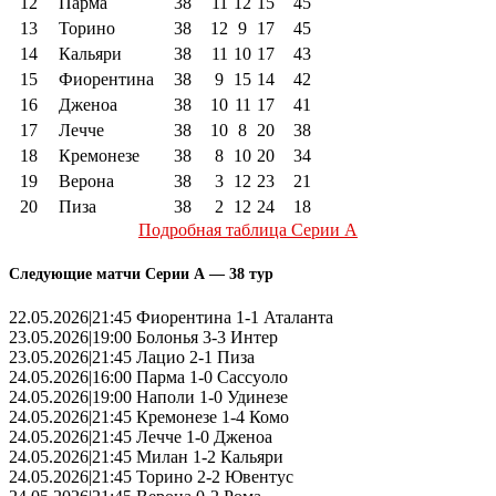
12
Парма
38
11
12
15
45
13
Торино
38
12
9
17
45
14
Кальяри
38
11
10
17
43
15
Фиорентина
38
9
15
14
42
16
Дженоа
38
10
11
17
41
17
Лечче
38
10
8
20
38
18
Кремонезе
38
8
10
20
34
19
Верона
38
3
12
23
21
20
Пиза
38
2
12
24
18
Подробная таблица Серии А
Следующие матчи Серии А — 38 тур
22.05.2026|21:45 Фиорентина 1-1 Аталанта
23.05.2026|19:00 Болонья 3-3 Интер
23.05.2026|21:45 Лацио 2-1 Пиза
24.05.2026|16:00 Парма 1-0 Сассуоло
24.05.2026|19:00 Наполи 1-0 Удинезе
24.05.2026|21:45 Кремонезе 1-4 Комо
24.05.2026|21:45 Лечче 1-0 Дженоа
24.05.2026|21:45 Милан 1-2 Кальяри
24.05.2026|21:45 Торино 2-2 Ювентус