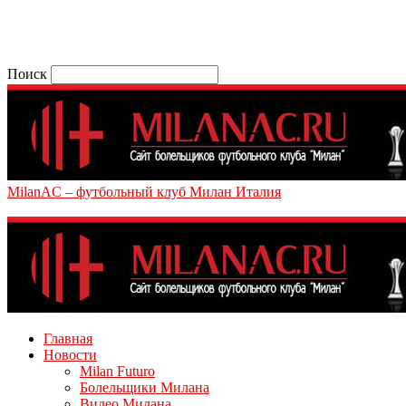
Поиск
MilanAC – футбольный клуб Милан Италия
Главная
Новости
Milan Futuro
Болельщики Милана
Видео Милана