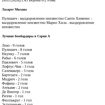
24.05.2026|21:45 Верона 0-2 Рома
Лазарет Милана
Пулишич - выздоровление неизвестно Санти Хименес -
выздоровление неизвестно Марио Хила - выздоровление
неизвестно
Лучшие бомбардиры в Серии А
Леао - 9 голов
Пулишич - 8 голов
Нкунку - 7 голов
Рабьо - 6 голов
Павлович - 5 голов
Лофтус-Чик - 3 гола
Салемакерс - 3 гола
Бартезаги - 2 гола
Модрич - 2 гола
Фофана - 2 гола
Атекаме - 2 гола
Де Винтер - 1 гол
Риччи - 1 гол
Фюллькруг - 1 гол
Эступиньян - 1 гол