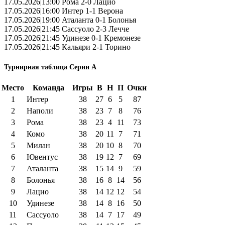
17.05.2026|13:00 Рома 2-0 Лацио
17.05.2026|16:00 Интер 1-1 Верона
17.05.2026|19:00 Аталанта 0-1 Болонья
17.05.2026|21:45 Сассуоло 2-3 Лечче
17.05.2026|21:45 Удинезе 0-1 Кремонезе
17.05.2026|21:45 Кальяри 2-1 Торино
Турнирная таблица Серии А
Место
Команда
Игры
В
Н
П
Очки
1
Интер
38
27
6
5
87
2
Наполи
38
23
7
8
76
3
Рома
38
23
4
11
73
4
Комо
38
20
11
7
71
5
Милан
38
20
10
8
70
6
Ювентус
38
19
12
7
69
7
Аталанта
38
15
14
9
59
8
Болонья
38
16
8
14
56
9
Лацио
38
14
12
12
54
10
Удинезе
38
14
8
16
50
11
Сассуоло
38
14
7
17
49