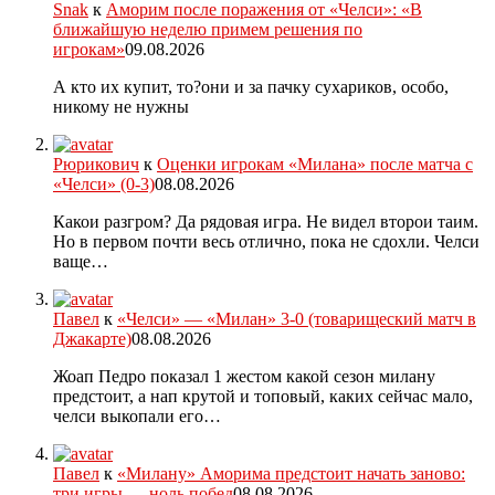
Snak
к
Аморим после поражения от «Челси»: «В
ближайшую неделю примем решения по
игрокам»
09.08.2026
А кто их купит, то?они и за пачку сухариков, особо,
никому не нужны
Рюрикович
к
Оценки игрокам «Милана» после матча с
«Челси» (0-3)
08.08.2026
Какои разгром? Да рядовая игра. Не видел второи таим.
Но в первом почти весь отлично, пока не сдохли. Челси
ваще…
Павел
к
«Челси» — «Милан» 3-0 (товарищеский матч в
Джакарте)
08.08.2026
Жоап Педро показал 1 жестом какой сезон милану
предстоит, а нап крутой и топовый, каких сейчас мало,
челси выкопали его…
Павел
к
«Милану» Аморима предстоит начать заново:
три игры — ноль побед
08.08.2026