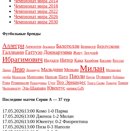
Чемпионат мира 2014
Чемпионат мира 2018
Чемпионат мира 2022
Чемпионат мира 2026
Чемпионат мира 2030
Футбольные бренды
Аллегри
Балотелли
Берлускони
Беннасер
Анчелотти
Аталанта
Галлиани
Гаттузо
Доннарумма
Жиру
Зеедорф
Ибрагимович
Интер
Кака
Индзаги
Кессье
Калабрия
Кассано
Милан
Леао
Мальдини
Меньян
Леонардо
Лацио
Миланское
Пиоли
Пато
Наполи
Монтоливо
Пулишич
Монтелла
Пирло
дерби
Робиньо
Тео Эрнандес
Рома
Романьоли
Сусо
Тонали
Роналдиньо
Тиаго Силва
Томори
Ювентус
Эль-Шаарави
Чалханоглу
оценки GdS
Последние матчи Серии А — 37 тур
17.05.2026|13:00 Комо 1-0 Парма
17.05.2026|13:00 Дженоа 1-2 Милан
17.05.2026|13:00 Ювентус 0-2 Фиорентина
17.05.2026|13:00 Пиза 0-3 Наполи