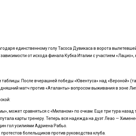
агодаря единственному голу Тасоса Дувикаса в ворота вылетевше
В зависимости от исхода финала Кубка Италии с участием «Лацио»
 таблицы. После вчерашней победы «Ювентуса» над «Вероной» (так
егодняшний матч против «Аталанты» вопросом выживания в зоне Ли
ской:
мы», может сравняться с «Миланом» по очкам. Еще три тура назад
путала карты тренеру. Теперь вся надежда на дуэт Леао — Химене
дин гол усилиями Адриена Рабьо.
 протестов болельщиков против руководства клуба.