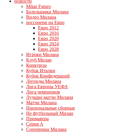
Новости
Milan Futuro
Болельщики Милана
Видео Милана
россонери на Евро
Евро 2012
Евро 2016
Евро 2020
Евро 2024
Евро 2028
Игроки Милана
Клуб Милан
Конкурсы
Кубок Италии
Кубок Конфедераций
Легенды Милана
Лига Европы УЕФА
Лига чемпионов
Лучшие матчи Милана
Матчи Милана
Национальные сборные
Не футбольный Милан
Примавера
Серия А
Соперники Милана