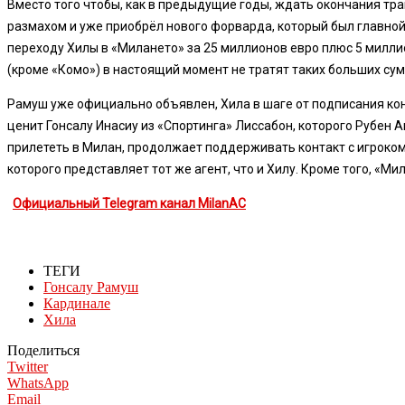
Вместо того чтобы, как в предыдущие годы, ждать окончания тр
размахом и уже приобрёл нового форварда, который был главной 
переходу Хилы в «Милането» за 25 миллионов евро плюс 5 миллио
(кроме «Комо») в настоящий момент не тратят таких больших сум
Рамуш уже официально объявлен, Хила в шаге от подписания конт
ценит Гонсалу Инасиу из «Спортинга» Лиссабон, которого Рубен 
прилететь в Милан, продолжает поддерживать контакт с игроком
которого представляет тот же агент, что и Хилу. Кроме того, «
Официальный Telegram канал MilanAC
ТЕГИ
Гонсалу Рамуш
Кардинале
Хила
Поделиться
Twitter
WhatsApp
Email