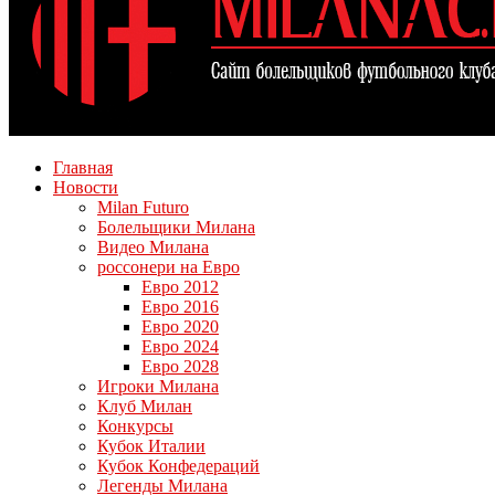
Главная
Новости
Milan Futuro
Болельщики Милана
Видео Милана
россонери на Евро
Евро 2012
Евро 2016
Евро 2020
Евро 2024
Евро 2028
Игроки Милана
Клуб Милан
Конкурсы
Кубок Италии
Кубок Конфедераций
Легенды Милана