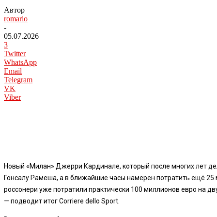
Автор
romario
-
05.07.2026
3
Twitter
WhatsApp
Email
Telegram
VK
Viber
Новый «Милан» Джерри Кардинале, который после многих лет де
Гонсалу Рамeша, а в ближайшие часы намерен потратить ещё 25 
россонери уже потратили практически 100 миллионов евро на дву
— подводит итог Corriere dello Sport.