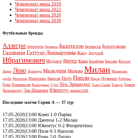
Чемпионат мира 2018
Чемпионат мира 2022
Чемпионат мира 2026
Чемпионат мира 2030
Футбольные бренды
Аллегри
Балотелли
Берлускони
Беннасер
Анчелотти
Аталанта
Галлиани
Гаттузо
Доннарумма
Жиру
Зеедорф
Ибрагимович
Интер
Кака
Индзаги
Кессье
Калабрия
Кассано
Милан
Леао
Мальдини
Меньян
Леонардо
Лацио
Миланское
Пиоли
Пато
Наполи
Монтоливо
Пулишич
Монтелла
Пирло
дерби
Робиньо
Тео Эрнандес
Рома
Романьоли
Сусо
Тонали
Роналдиньо
Тиаго Силва
Томори
Ювентус
Эль-Шаарави
Чалханоглу
оценки GdS
Последние матчи Серии А — 37 тур
17.05.2026|13:00 Комо 1-0 Парма
17.05.2026|13:00 Дженоа 1-2 Милан
17.05.2026|13:00 Ювентус 0-2 Фиорентина
17.05.2026|13:00 Пиза 0-3 Наполи
17.05.2026|13:00 Рома 2-0 Лацио