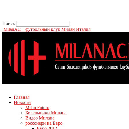
Поиск
MilanAC – футбольный клуб Милан Италия
Главная
Новости
Milan Futuro
Болельщики Милана
Видео Милана
россонери на Евро
Евро 2012