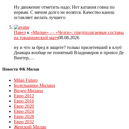
Ну движение отметить надо. Нет катания говна по
нервам. С мячом долго не возятся. Качество канеш
оставляет желать лучшего
Павел
к
«Милан» — «Челси»: предполагаемые составы
на товарищеский матч
08.08.2026
ну и что за бред в защите? только прилетевший в клуб
Диавара вообще не понятный Владимиров и привоз Де
Винтер,…
Новости ФК Милан
Milan Futuro
Болельщики Милана
Видео Милана
Евро 2012
Евро 2016
Евро 2020
Евро 2024
Евро 2028
Евро 2032
Женский Милан