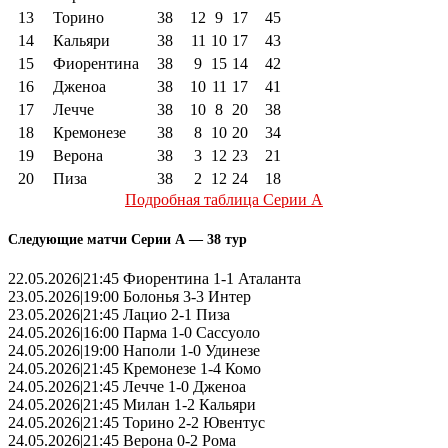
13
Торино
38
12
9
17
45
14
Кальяри
38
11
10
17
43
15
Фиорентина
38
9
15
14
42
16
Дженоа
38
10
11
17
41
17
Лечче
38
10
8
20
38
18
Кремонезе
38
8
10
20
34
19
Верона
38
3
12
23
21
20
Пиза
38
2
12
24
18
Подробная таблица Серии А
Следующие матчи Серии А — 38 тур
22.05.2026|21:45 Фиорентина 1-1 Аталанта
23.05.2026|19:00 Болонья 3-3 Интер
23.05.2026|21:45 Лацио 2-1 Пиза
24.05.2026|16:00 Парма 1-0 Сассуоло
24.05.2026|19:00 Наполи 1-0 Удинезе
24.05.2026|21:45 Кремонезе 1-4 Комо
24.05.2026|21:45 Лечче 1-0 Дженоа
24.05.2026|21:45 Милан 1-2 Кальяри
24.05.2026|21:45 Торино 2-2 Ювентус
24.05.2026|21:45 Верона 0-2 Рома