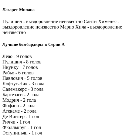
Лазарет Милана
Пулишич - выздоровление неизвестно Санти Хименес -
выздоровление неизвестно Марио Хила - выздоровление
неизвестно
Лучшие бомбардиры в Серии А
Леао - 9 голов
Пулишич - 8 голов
Нкунку - 7 голов
Рабьо - 6 голов
Павлович - 5 голов
Лофтус-Чик - 3 гола
Салемакерс - 3 гола
Бартезаги - 2 гола
Модрич - 2 гола
Фофана - 2 гола
Атекаме - 2 гола
Де Винтер - 1 гол
Риччи - 1 гол
Фюллькруг - 1 гол
Эступиньян - 1 гол