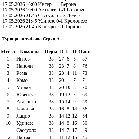
17.05.2026|16:00 Интер 1-1 Верона
17.05.2026|19:00 Аталанта 0-1 Болонья
17.05.2026|21:45 Сассуоло 2-3 Лечче
17.05.2026|21:45 Удинезе 0-1 Кремонезе
17.05.2026|21:45 Кальяри 2-1 Торино
Турнирная таблица Серии А
Место
Команда
Игры
В
Н
П
Очки
1
Интер
38
27
6
5
87
2
Наполи
38
23
7
8
76
3
Рома
38
23
4
11
73
4
Комо
38
20
11
7
71
5
Милан
38
20
10
8
70
6
Ювентус
38
19
12
7
69
7
Аталанта
38
15
14
9
59
8
Болонья
38
16
8
14
56
9
Лацио
38
14
12
12
54
10
Удинезе
38
14
8
16
50
11
Сассуоло
38
14
7
17
49
12
Парма
38
11
12
15
45