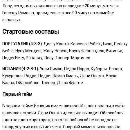
Леау, сегодня выходившего на последние 20 минут матча, и
Гонсалу Рамоша, просидевшего все 90 минут на скамейке
запасных.
Стартовые составы
ПОРТУГАЛИЯ (4-3-3)
: Диогу Кошта, Кансело, Рубен Диаш, Ренату
Вейга, Нуну Мендеш, Жоау Невеш, Бруну Фернандеш, Витинья,
Педру Нету, Роналду, Леау. Тренер: Мартинес.
ИСПАНИЯ (4-2-3-1)
: Унаи Симон; Педро Порро, Кубарси, Лапорт,
Кукурелья; Родри, Педри; Ламин Ямаль, Дани Ольмо, Алекс
Баэна; Ойарсабаль. Тренер: Де ла Фуэнте.
Первый тайм
В первом тайме Испания имеет шикарный шанс повести в счёте
в начале встречи: Дани Ольмо идеально выводит Ойарсабаля
один на один с вратарём, но тот левой ногой не попадает в
створ, упустив открытие счёта. Спорный момент, изначально