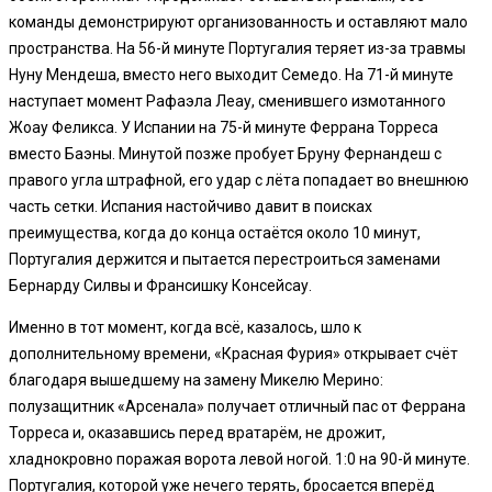
команды демонстрируют организованность и оставляют мало
пространства. На 56-й минуте Португалия теряет из-за травмы
Нуну Мендеша, вместо него выходит Семедо. На 71-й минуте
наступает момент Рафаэла Леау, сменившего измотанного
Жоау Феликса. У Испании на 75-й минуте Феррана Торреса
вместо Баэны. Минутой позже пробует Бруну Фернандеш с
правого угла штрафной, его удар с лёта попадает во внешнюю
часть сетки. Испания настойчиво давит в поисках
преимущества, когда до конца остаётся около 10 минут,
Португалия держится и пытается перестроиться заменами
Бернарду Силвы и Франсишку Консейсау.
Именно в тот момент, когда всё, казалось, шло к
дополнительному времени, «Красная Фурия» открывает счёт
благодаря вышедшему на замену Микелю Мерино:
полузащитник «Арсенала» получает отличный пас от Феррана
Торреса и, оказавшись перед вратарём, не дрожит,
хладнокровно поражая ворота левой ногой. 1:0 на 90-й минуте.
Португалия, которой уже нечего терять, бросается вперёд