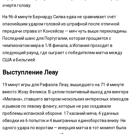
очертя голову.
На 96-й минуте Бернарду Силва едва не сравнивает счёт
опаснейшим ударом головой из штрафной после отличной
передачи справа от Консейсау — мяч чуть выше перекладины.
Последний шанс для Португалии, которая прощается с
чемпионатом мира в 1/8 финала, а Испания проходит в
следующий раунд, где сыграет с победителем матча между
США и Бельгией.
Выступление Леау
19 минут игры для Рафаэла Леау, вышедшего на 71-й минуте
вместо Жоау Феликса. В целом позитивный выход для вингера
«Милана», ставшего автором нескольких интересных эпизодов
и рывков по левому флангу, которые не раз создавали
проблемы испанской обороне. 17 касаний мяча, 4 удачных
обводки из 6 попыток и 4 выигранных единоборства внизу. Ни
одного удара по воротам — инерция матча в тот момент была