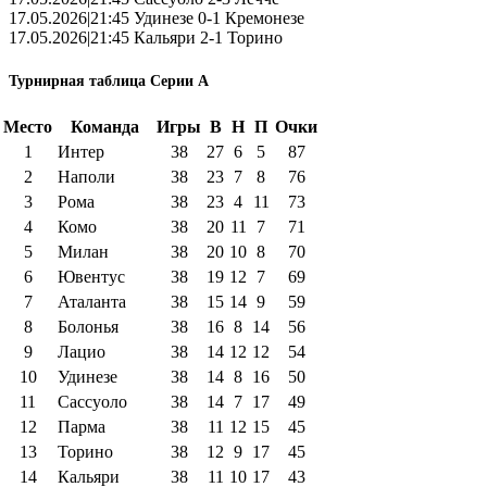
17.05.2026|21:45 Удинезе 0-1 Кремонезе
17.05.2026|21:45 Кальяри 2-1 Торино
Турнирная таблица Серии А
Место
Команда
Игры
В
Н
П
Очки
1
Интер
38
27
6
5
87
2
Наполи
38
23
7
8
76
3
Рома
38
23
4
11
73
4
Комо
38
20
11
7
71
5
Милан
38
20
10
8
70
6
Ювентус
38
19
12
7
69
7
Аталанта
38
15
14
9
59
8
Болонья
38
16
8
14
56
9
Лацио
38
14
12
12
54
10
Удинезе
38
14
8
16
50
11
Сассуоло
38
14
7
17
49
12
Парма
38
11
12
15
45
13
Торино
38
12
9
17
45
14
Кальяри
38
11
10
17
43