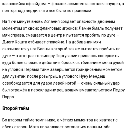
казавшийся офсайдом, — флажок ассистента остался опущен, а
повтор подтвердил, что всё было по правилам.
На 17-й минуте вновь Испания создаёт опасность двойным
моментом от своих фланговых игроков: Ламин Ямаль получает
мяч справа, смещается в центр и пытается пробить по дуге —
Диогу Кошта отбивает спокойно. На добивании мяч
оказывается у ног Баэны, который также пытается пробить по
дуге — в этот раз голкиперу Португалии пришлось совершить
куда более сложное действие: бросок с отбиванием мяча рукой
на угловой. Первый тайм завершается грандиозным моментом
для лузитан: после розыгрыша углового Нуну Мендеш
освобождается для удара левой ногой — очень сильный удар
был отражён в перекладину решающим вмешательством Педру
Порро.
Второй тайм
Во втором тайме темп ниже, а чётких моментов не хватает с
обеих сторон. Матч продолжает оставаться равным, обе