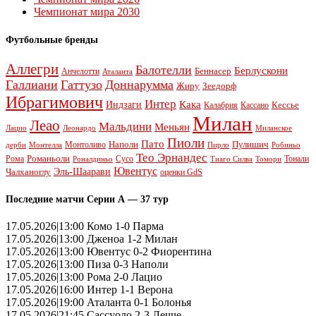
Чемпионат мира 2030
Футбольные бренды
Аллегри
Балотелли
Берлускони
Беннасер
Анчелотти
Аталанта
Галлиани
Гаттузо
Доннарумма
Жиру
Зеедорф
Ибрагимович
Интер
Кака
Индзаги
Кессье
Калабрия
Кассано
Милан
Леао
Мальдини
Меньян
Леонардо
Лацио
Миланское
Пиоли
Пато
Наполи
Монтоливо
Пулишич
Монтелла
Пирло
дерби
Робиньо
Тео Эрнандес
Рома
Романьоли
Сусо
Тонали
Роналдиньо
Тиаго Силва
Томори
Ювентус
Эль-Шаарави
Чалханоглу
оценки GdS
Последние матчи Серии А — 37 тур
17.05.2026|13:00 Комо 1-0 Парма
17.05.2026|13:00 Дженоа 1-2 Милан
17.05.2026|13:00 Ювентус 0-2 Фиорентина
17.05.2026|13:00 Пиза 0-3 Наполи
17.05.2026|13:00 Рома 2-0 Лацио
17.05.2026|16:00 Интер 1-1 Верона
17.05.2026|19:00 Аталанта 0-1 Болонья
17.05.2026|21:45 Сассуоло 2-3 Лечче