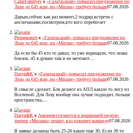
CafarFataliyev
к
«Галатасарай» повысил предложение по
Леао до €45 млн, но «Милан» требует больше
07.08.2026
Дарын,сейчас как раз момент,2 подряд встречи с
англичанами,посмотрим,кто кого перебегает
Рюрикович
к
«Галатасарай» повысил предложение по
Леао до €45 млн, но «Милан» требует больше
07.08.2026
Да если бы 45 кто то давал, то уже верищали, что леава
близок. 45 я думаю там и не мечтают…
Daryn&K
к
«Галатасарай» повысил предложение по
Леао до €45 млн, но «Милан» требует больше
07.08.2026
В смысле сдохнет. Бля делают из АПЛ какую то лигу из
Вселеной. Для Леау вообще она лучше подходит, больше
пространства,…
Daryn&K
к
Аморим готовится к решающей неделе:
тренер «Милана» решит, кто покинет команду
07.08.2026
В заявке должны быть 25-26 какие еще 30. Если 30 то