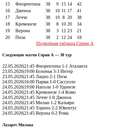
15
Фиорентина
38
9
15
14
42
16
Дженоа
38
10
11
17
41
17
Лечче
38
10
8
20
38
18
Кремонезе
38
8
10
20
34
19
Верона
38
3
12
23
21
20
Пиза
38
2
12
24
18
Подробная таблица Серии А
Следующие матчи Серии А — 38 тур
22.05.2026|21:45 Фиорентина 1-1 Аталанта
23.05.2026|19:00 Болонья 3-3 Интер
23.05.2026|21:45 Лацио 2-1 Пиза
24.05.2026|16:00 Парма 1-0 Сассуоло
24.05.2026|19:00 Наполи 1-0 Удинезе
24.05.2026|21:45 Кремонезе 1-4 Комо
24.05.2026|21:45 Лечче 1-0 Дженоа
24.05.2026|21:45 Милан 1-2 Кальяри
24.05.2026|21:45 Торино 2-2 Ювентус
24.05.2026|21:45 Верона 0-2 Рома
Лазарет Милана