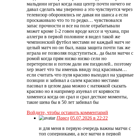
мальдини играл когда наш центр почти ничего не
давал сделать мы уверенно а это чувствуется через
телевизор оборонялись не давая ни шанса а если
проскакивало что то то редко… чувствовался
запас прочности и все на поле отрабатывали
может кроме 1-2 говен вроде кессе и чухана, при
аллегри в первой половине я видел такой же
чемпионский футбол местами не каждый матч не
целый матч но он был, наша защита почти так же
играла не позволяя подступиться.. да были матчи с
ромой когда прям низко низко сели но
перетерпели и потом дали им пиздюлей.. поэтому
хер знает что ты имеешь ввиду под красивым…
если считать что пуля красиво выходил на ударные
позиции и забивал а салем красиво местами
пасовал в целом дааа можно с натяжкой сказать
красиво но я например ахуевал от корявости
хименеса когда он срал и срал десткие моменты,
такие шева бы в 50 лет забивал бы
Войдите, чтобы оставить комментарий
Павел
05.07.2026 в 22:22
и для меня в первую очередь важны матчи с
топ соперниками, а все матчи в первой