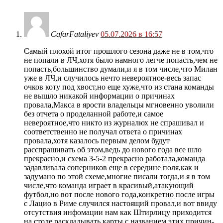
CafarFataliyev
05.07.2026 в 16:57
Самый плохой итог прошлого сезона даже не в том,что
не попали в ЛЧ,хотя было намного легче попасть,чем не
попасть,большинство думали,и я в том числе,что Милан
уже в ЛЧ,и случилось нечто невероятное-весь запас
очков коту под хвост,но еще хуже,что из стана команды
не вышло никакой информации о причинах
провала,Макса в ярости владельцы мгновенно уволили
без отчета о проделанной работе,и самое
невероятное,что никто из журналюх не спрашивал и
соответственно не получал ответа о причинах
провала,хотя казалось первым делом будут
расспрашивать об этом,ведь до нового года все шло
прекрасно,и схема 3-5-2 прекрасно работала,команда
задавливала соперников еще в середине поля,как и
задумано по этой схеме,многие писали тогда,и я в том
числе,что команда играет в красивый,атакующий
футбол,но вот после нового года,конкретно после игры
с Лацио в Риме случился настоящий провал,и вот ввиду
отсутствия инфомации нам как Штирлицу приходится
на столе раскладывать карты с названием этих причин-