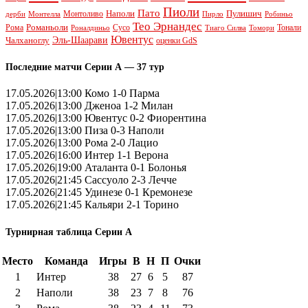
Пиоли
Пато
Наполи
Монтоливо
Пулишич
Монтелла
Пирло
дерби
Робиньо
Тео Эрнандес
Рома
Романьоли
Сусо
Тонали
Роналдиньо
Тиаго Силва
Томори
Ювентус
Эль-Шаарави
Чалханоглу
оценки GdS
Последние матчи Серии А — 37 тур
17.05.2026|13:00 Комо 1-0 Парма
17.05.2026|13:00 Дженоа 1-2 Милан
17.05.2026|13:00 Ювентус 0-2 Фиорентина
17.05.2026|13:00 Пиза 0-3 Наполи
17.05.2026|13:00 Рома 2-0 Лацио
17.05.2026|16:00 Интер 1-1 Верона
17.05.2026|19:00 Аталанта 0-1 Болонья
17.05.2026|21:45 Сассуоло 2-3 Лечче
17.05.2026|21:45 Удинезе 0-1 Кремонезе
17.05.2026|21:45 Кальяри 2-1 Торино
Турнирная таблица Серии А
Место
Команда
Игры
В
Н
П
Очки
1
Интер
38
27
6
5
87
2
Наполи
38
23
7
8
76