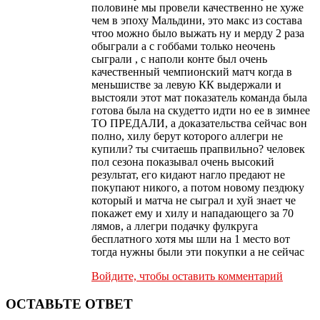
половине мы провели качественно не хуже
чем в эпоху Мальдини, это макс из состава
чтоо можно было выжать ну и мерду 2 раза
обыграли а с гоббами только неочень
сыграли , с наполи конте был очень
качественный чемпионский матч когда в
меньшистве за левую КК выдержали и
выстояли этот мат показатель команда была
готова была на скудетто идти но ее в зимнее
ТО ПРЕДАЛИ, а доказательства сейчас вон
полно, хилу берут которого аллегри не
купили? ты считаешь прапвильно? человек
пол сезона показывал очень высокий
результат, его кидают нагло предают не
покупают никого, а потом новому пездюку
который и матча не сыграл и хуй знает че
покажет ему и хилу и нападающего за 70
лямов, а ллегри подачку фулкруга
бесплатного хотя мы шли на 1 место вот
тогда нужны были эти покупки а не сейчас
Войдите, чтобы оставить комментарий
ОСТАВЬТЕ ОТВЕТ