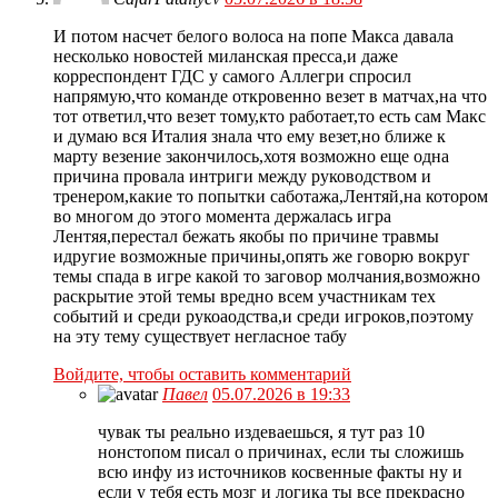
И потом насчет белого волоса на попе Макса давала
несколько новостей миланская пресса,и даже
корреспондент ГДС у самого Аллегри спросил
напрямую,что команде откровенно везет в матчах,на что
тот ответил,что везет тому,кто работает,то есть сам Макс
и думаю вся Италия знала что ему везет,но ближе к
марту везение закончилось,хотя возможно еще одна
причина провала интриги между руководством и
тренером,какие то попытки саботажа,Лентяй,на котором
во многом до этого момента держалась игра
Лентяя,перестал бежать якобы по причине травмы
идругие возможные причины,опять же говорю вокруг
темы спада в игре какой то заговор молчания,возможно
раскрытие этой темы вредно всем участникам тех
событий и среди рукоаодства,и среди игроков,поэтому
на эту тему существует негласное табу
Войдите, чтобы оставить комментарий
Павел
05.07.2026 в 19:33
чувак ты реально издеваешься, я тут раз 10
нонстопом писал о причинах, если ты сложишь
всю инфу из источников косвенные факты ну и
если у тебя есть мозг и логика ты все прекрасно