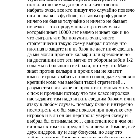
позволит до зимы дотерпеть и качественно
набрать очки, все кто пишут что случайно повезло
они не шарят в футболе, на таком проф уровне
ничего не бывае тслучайно и ничего не бывает
повезло… это продуманная стратегия макса
который знает 10000 лет кальчо и знает как и во
что сыграть что бы получить очки, чисто
стратегически такую схему выбрал потому что
плотная в защите и в пз блок не дает ниче сделать ,
да мы могли проебать кальяри или кремонезе но
на дистанции вот эти матчи от обороны забив 1-2
гола мы в большинтсве брали, потому что Макс
знает против кальяри и прочих им не хватит
класса игроков забить столько голов, даже условно
крепкий комо мы выебали такой стратегией…
разумеется в лч такое не прокатит в очных матчах
с псж и прочими потому что там класс игролков
нас задавит, там надо играть средним блоком или в
атаку в любом случае.. поэтмоу было и интересно
посмотреть что бы макс показал при покупке ему
игроков и в лч он бы перстроил уверен схему и
выбрал бы оптимальное… единственное в чем он
виноват в том что предал Пулишича и Томори, всё
двух лидеров, ну и леау бонусом, но леау это
хуйня, поэтому Томори перестал особо играть ну