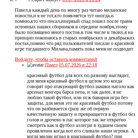
Павел,я каждый день по многу раз читаю миланские
новости,и я не тот,кто появляется тут иногда,и
помню,кто что писал,ипервый спад пошел после травм
основных наших сборников в середине ноября,этому
было посвящено много постов,в том числе и твоих,я на
принцип покопаюсь в старых ноябрьских и декабрьских
постах,помню что ряд пользователей писали о красивой
игре тогдашнего Милана,память пока меня не подводит
Войдите, чтобы оставить комментарий
Павел
05.07.2026 в 22:18
красивый футбол для всех по разному выглядит,
для меня красивый футбол в целом это когда
говорят про атакующий футбол шашки наголо как
арсенал венгера барса пепа, и так далее, я не
люблю такой футбол, или псж бавария игра без
защиты, для меня это не красивый футбол потому
что он разбивается сразу же об первую
качественную защиту и превращается в футбол без
голов и дрочево в пас которое так же отвратно
смотреть как и футбол аллегри в худшем своем
проявлении когда вот его сливали наши игроки. А
когда милан играл в красиаыый футбол? при