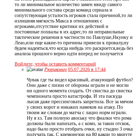
то ли минимальное количество замен ввиду самого
минимального состава среди команд сериала и
сопутствующая усталость игроков стала причиной,то ли
излишняя мягкость Макса в отношениях с
игроками,отсутствие критики их действий и
постоянные похвалы в их адрес,то ли неправильные
тактические решения в частности по Павлуше,Нкунку и
Леао,или еще какие-то причины привели к провалу,ну
будем надеяться,что когда нибудь это раскроется,ведь без
анализа прошлого верно идти вперед не получается
Войдите, чтобы оставить комментарий
Рюрикович
05.07.2026 в 17:44
Чувак где ты видел красивый, атакующий футбол?
Они даже с пизои от обороны играли и не могли
ни одного момента создать. От свистка до свистка
чемпионата просто катастрофа. И эта паскуда
лысая даже прессинговать запретила. Все за мячом
у своих ворот и никаких намеков на атаку. По
твоим же словам до матча с лацио норм играли.
Ну я хз. Там полную авоську что фиалки что рома
должны были напихать, а с комо, за такои отскок,
надо было просто отобрать очки, ну стыдно 3 очка
получать так. С кремонезои на 80 какои то минуте