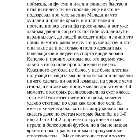
поймешь, инфу сми в италии сливают быстро в
италии ничего ты не скроешь, еще никто не
подозревал при увольнении Мальдини что
хуйлани и прочие крысы и пилят бабки и
постепенно вся эта инфа просочилась и вот уже
давным давно в соц сетях постили хуйланиаут и
кардиналеаут, до людей доходит инфа, я лично это
понял намного раньше все. По руководству и кто
они такие да и не только я полно адекватных
болельщиков и людей из спорта вроде Бобана
Капелло и прочих которые все это дерьмо уже
давно в инфо поле прополоскали и не раз.
Красивого футбола не было, у нас была плотная
полузащита защита мы не пропускали и не давали
ничего сделать ни одной команде, на урвоне чемп
сезона, а в атаке мы придумывали достаточно 3-4
момента с которых реализовывали за счет класса
того же Пули качественного игрока, хименес
удачно стягивал но срал как слон вот если бы
вместо хименеса был хотя бы жиру можно было
сказать даже по счетам которые были бы не 1-0
или 2-0 а 3-0 4-2 и прочее по крупнее что мы
играли в более яркий футбол, но я бы не назвал
ярким он был прагматичным и продуманный
стратегически… Макс просто выстроил то что