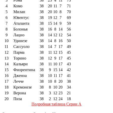
3
Рома
38
23
4
11
73
4
Комо
38
20
11
7
71
5
Милан
38
20
10
8
70
6
Ювентус
38
19
12
7
69
7
Аталанта
38
15
14
9
59
8
Болонья
38
16
8
14
56
9
Лацио
38
14
12
12
54
10
Удинезе
38
14
8
16
50
11
Сассуоло
38
14
7
17
49
12
Парма
38
11
12
15
45
13
Торино
38
12
9
17
45
14
Кальяри
38
11
10
17
43
15
Фиорентина
38
9
15
14
42
16
Дженоа
38
10
11
17
41
17
Лечче
38
10
8
20
38
18
Кремонезе
38
8
10
20
34
19
Верона
38
3
12
23
21
20
Пиза
38
2
12
24
18
Подробная таблица Серии А