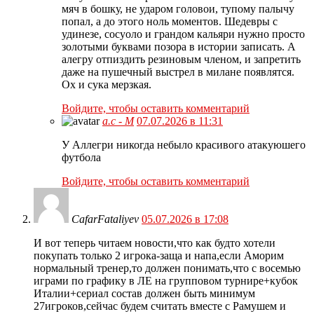
мяч в бошку, не ударом головои, тупому палычу
попал, а до этого ноль моментов. Шедевры с
удинезе, сосуоло и грандом кальяри нужно просто
золотыми буквами позора в истории записать. А
алегру отпиздить резиновым членом, и запретить
даже на пушечный выстрел в милане появлятся.
Ох и сука мерзкая.
Войдите, чтобы оставить комментарий
а.с - М
07.07.2026 в 11:31
У Аллегри никогда небыло красивого атакуюшего
футбола
Войдите, чтобы оставить комментарий
CafarFataliyev
05.07.2026 в 17:08
И вот теперь читаем новости,что как будто хотели
покупать только 2 игрока-заща и напа,если Аморим
нормальный тренер,то должен понимать,что с восемью
играми по графику в ЛЕ на групповом турнире+кубок
Италии+сериал состав должен быть минимум
27игроков,сейчас будем считать вместе с Рамушем и