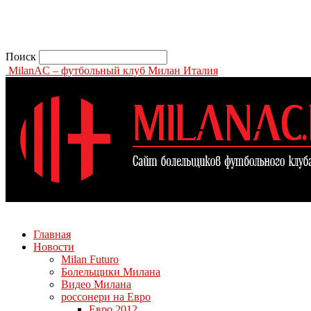
Поиск
MilanAC – футбольный клуб Милан Италия
Главная
Новости
Milan Futuro
Болельщики Милана
Видео Милана
россонери на Евро
Евро 2012