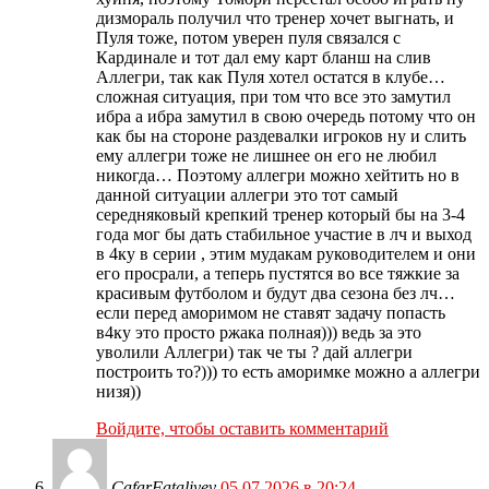
дизмораль получил что тренер хочет выгнать, и
Пуля тоже, потом уверен пуля связался с
Кардинале и тот дал ему карт бланш на слив
Аллегри, так как Пуля хотел остатся в клубе…
сложная ситуация, при том что все это замутил
ибра а ибра замутил в свою очередь потому что он
как бы на стороне раздевалки игроков ну и слить
ему аллегри тоже не лишнее он его не любил
никогда… Поэтому аллегри можно хейтить но в
данной ситуации аллегри это тот самый
середняковый крепкий тренер который бы на 3-4
года мог бы дать стабильное участие в лч и выход
в 4ку в серии , этим мудакам руководителем и они
его просрали, а теперь пустятся во все тяжкие за
красивым футболом и будут два сезона без лч…
если перед аморимом не ставят задачу попасть
в4ку это просто ржака полная))) ведь за это
уволили Аллегри) так че ты ? дай аллегри
построить то?))) то есть аморимке можно а аллегри
низя))
Войдите, чтобы оставить комментарий
CafarFataliyev
05.07.2026 в 20:24