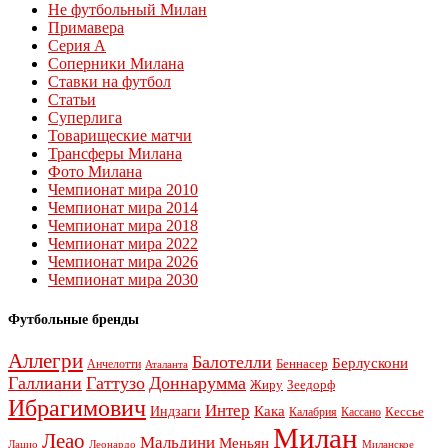
Не футбольный Милан
Примавера
Серия А
Соперники Милана
Ставки на футбол
Статьи
Суперлига
Товарищеские матчи
Трансферы Милана
Фото Милана
Чемпионат мира 2010
Чемпионат мира 2014
Чемпионат мира 2018
Чемпионат мира 2022
Чемпионат мира 2026
Чемпионат мира 2030
Футбольные бренды
Аллегри
Балотелли
Берлускони
Беннасер
Анчелотти
Аталанта
Галлиани
Гаттузо
Доннарумма
Жиру
Зеедорф
Ибрагимович
Интер
Кака
Индзаги
Кессье
Калабрия
Кассано
Милан
Леао
Мальдини
Меньян
Леонардо
Лацио
Миланское