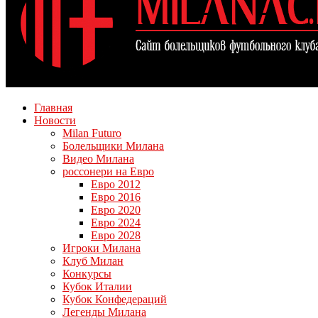
Главная
Новости
Milan Futuro
Болельщики Милана
Видео Милана
россонери на Евро
Евро 2012
Евро 2016
Евро 2020
Евро 2024
Евро 2028
Игроки Милана
Клуб Милан
Конкурсы
Кубок Италии
Кубок Конфедераций
Легенды Милана