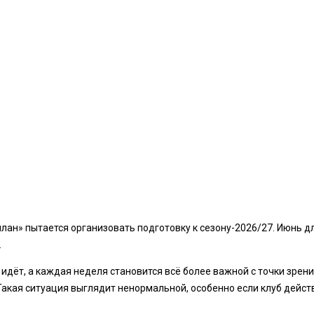
н» пытается организовать подготовку к сезону-2026/27. Июнь дл
.
дёт, а каждая неделя становится всё более важной с точки зрения
 Такая ситуация выглядит ненормальной, особенно если клуб дейс