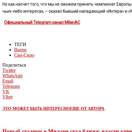
Но как насчет того, что мы не сможем принять чемпионат Европы 
чьих-либо интересах, – сказал бывший нападающий «Интера» и «Ми
Официальный Telegram канал MilanAC
ТЕГИ
Вьери
Сан-Сиро
Поделиться
Twitter
WhatsApp
Email
Telegram
VK
Viber
ЭТО МОЖЕТ БЫТЬ ИНТЕРЕСНО
ЕЩЕ ОТ АВТОРА
Новый стадион в Милане стал ближе: власти утв