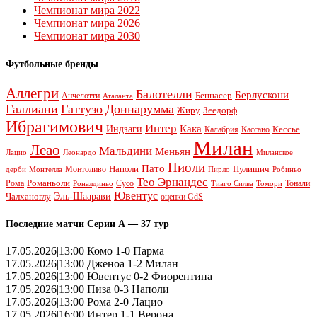
Чемпионат мира 2022
Чемпионат мира 2026
Чемпионат мира 2030
Футбольные бренды
Аллегри
Балотелли
Берлускони
Беннасер
Анчелотти
Аталанта
Галлиани
Гаттузо
Доннарумма
Жиру
Зеедорф
Ибрагимович
Интер
Кака
Индзаги
Кессье
Калабрия
Кассано
Милан
Леао
Мальдини
Меньян
Леонардо
Лацио
Миланское
Пиоли
Пато
Наполи
Монтоливо
Пулишич
Монтелла
Пирло
дерби
Робиньо
Тео Эрнандес
Рома
Романьоли
Сусо
Тонали
Роналдиньо
Тиаго Силва
Томори
Ювентус
Эль-Шаарави
Чалханоглу
оценки GdS
Последние матчи Серии А — 37 тур
17.05.2026|13:00 Комо 1-0 Парма
17.05.2026|13:00 Дженоа 1-2 Милан
17.05.2026|13:00 Ювентус 0-2 Фиорентина
17.05.2026|13:00 Пиза 0-3 Наполи
17.05.2026|13:00 Рома 2-0 Лацио
17.05.2026|16:00 Интер 1-1 Верона