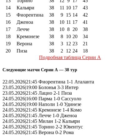
13
Торино
38
12
9
17
45
14
Кальяри
38
11
10
17
43
15
Фиорентина
38
9
15
14
42
16
Дженоа
38
10
11
17
41
17
Лечче
38
10
8
20
38
18
Кремонезе
38
8
10
20
34
19
Верона
38
3
12
23
21
20
Пиза
38
2
12
24
18
Подробная таблица Серии А
Следующие матчи Серии А — 38 тур
22.05.2026|21:45 Фиорентина 1-1 Аталанта
23.05.2026|19:00 Болонья 3-3 Интер
23.05.2026|21:45 Лацио 2-1 Пиза
24.05.2026|16:00 Парма 1-0 Сассуоло
24.05.2026|19:00 Наполи 1-0 Удинезе
24.05.2026|21:45 Кремонезе 1-4 Комо
24.05.2026|21:45 Лечче 1-0 Дженоа
24.05.2026|21:45 Милан 1-2 Кальяри
24.05.2026|21:45 Торино 2-2 Ювентус
24.05.2026|21:45 Верона 0-2 Рома