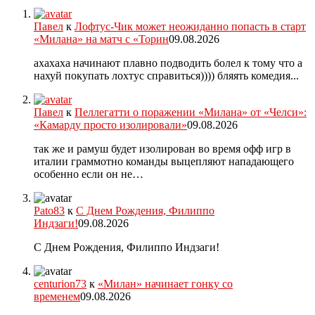
Павел
к
Лофтус-Чик может неожиданно попасть в старт
«Милана» на матч с «Торин
09.08.2026
ахахаха начинают плавно подводить болел к тому что а
нахуй покупать лохтус справиться)))) бляять комедия...
Павел
к
Пеллегатти о поражении «Милана» от «Челси»:
«Камарду просто изолировали»
09.08.2026
так же и рамуш будет изолирован во время офф игр в
италии граммотно команды выцепляют нападающего
особенно если он не…
Pato83
к
С Днем Рождения, Филиппо
Индзаги!
09.08.2026
С Днем Рождения, Филиппо Индзаги!
centurion73
к
«Милан» начинает гонку со
временем
09.08.2026