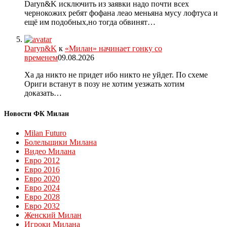
Daryn&K исключить из заявки надо почти всех
чернокожих ребят фофана леао меньяна мусу лофтуса и
ещё им подобных,но тогда обвинят…
Daryn&K
к
«Милан» начинает гонку со
временем
09.08.2026
Ха да никто не придет ибо никто не уйдет. По схеме
Ориги встанут в позу не хотим уезжать хотим
доказать…
Новости ФК Милан
Milan Futuro
Болельщики Милана
Видео Милана
Евро 2012
Евро 2016
Евро 2020
Евро 2024
Евро 2028
Евро 2032
Женский Милан
Игроки Милана