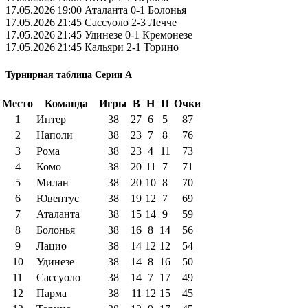
17.05.2026|19:00 Аталанта 0-1 Болонья
17.05.2026|21:45 Сассуоло 2-3 Лечче
17.05.2026|21:45 Удинезе 0-1 Кремонезе
17.05.2026|21:45 Кальяри 2-1 Торино
Турнирная таблица Серии А
Место
Команда
Игры
В
Н
П
Очки
1
Интер
38
27
6
5
87
2
Наполи
38
23
7
8
76
3
Рома
38
23
4
11
73
4
Комо
38
20
11
7
71
5
Милан
38
20
10
8
70
6
Ювентус
38
19
12
7
69
7
Аталанта
38
15
14
9
59
8
Болонья
38
16
8
14
56
9
Лацио
38
14
12
12
54
10
Удинезе
38
14
8
16
50
11
Сассуоло
38
14
7
17
49
12
Парма
38
11
12
15
45