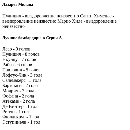
Лазарет Милана
Пулишич - выздоровление неизвестно Санти Хименес -
выздоровление неизвестно Марио Хила - выздоровление
неизвестно
Лучшие бомбардиры в Серии А
Леао - 9 голов
Пулишич - 8 голов
Нкунку - 7 голов
Рабьо - 6 голов
Павлович - 5 голов
Лофтус-Чик - 3 гола
Салемакерс - 3 гола
Бартезаги - 2 гола
Модрич - 2 гола
Фофана - 2 гола
Атекаме - 2 гола
Де Винтер - 1 гол
Риччи - 1 гол
Фюллькруг - 1 гол
Эступиньян - 1 гол