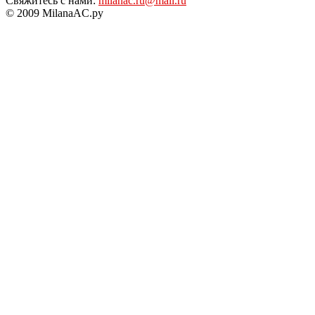
Свяжитесь с нами:
milanac.ru@mail.ru
© 2009 MilanaAC.ру