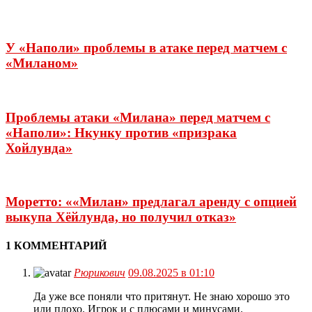
У «Наполи» проблемы в атаке перед матчем с
«Миланом»
Проблемы атаки «Милана» перед матчем с
«Наполи»: Нкунку против «призрака
Хойлунда»
Моретто: ««Милан» предлагал аренду с опцией
выкупа Хёйлунда, но получил отказ»
1 КОММЕНТАРИЙ
Рюрикович
09.08.2025 в 01:10
Да уже все поняли что притянут. Не знаю хорошо это
или плохо. Игрок и с плюсами и минусами.