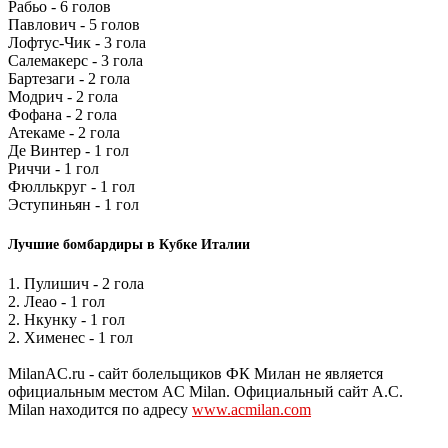
Рабьо - 6 голов
Павлович - 5 голов
Лофтус-Чик - 3 гола
Салемакерс - 3 гола
Бартезаги - 2 гола
Модрич - 2 гола
Фофана - 2 гола
Атекаме - 2 гола
Де Винтер - 1 гол
Риччи - 1 гол
Фюллькруг - 1 гол
Эступиньян - 1 гол
Лучшие бомбардиры в Кубке Италии
1. Пулишич - 2 гола
2. Леао - 1 гол
2. Нкунку - 1 гол
2. Хименес - 1 гол
MilanAC.ru - сайт болельщиков ФК Милан не является
официальным местом AC Milan. Официальный сайт A.C.
Milan находится по адресу
www.acmilan.com