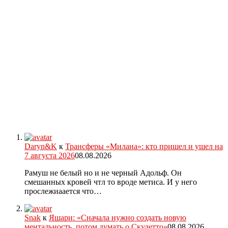
Daryn&K
к
Трансферы «Милана»: кто пришел и ушел на
7 августа 2026
08.08.2026
Рамуш не белый но и не черный Адольф. Он
смешанных кровей чтл то вроде метиса. И у него
прослежиаается что…
Snak
к
Яшари: «Сначала нужно создать новую
ментальность, потом думать о Скудетто»
08.08.2026