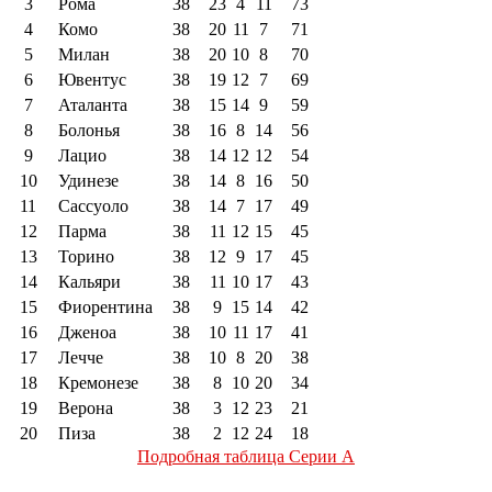
3
Рома
38
23
4
11
73
4
Комо
38
20
11
7
71
5
Милан
38
20
10
8
70
6
Ювентус
38
19
12
7
69
7
Аталанта
38
15
14
9
59
8
Болонья
38
16
8
14
56
9
Лацио
38
14
12
12
54
10
Удинезе
38
14
8
16
50
11
Сассуоло
38
14
7
17
49
12
Парма
38
11
12
15
45
13
Торино
38
12
9
17
45
14
Кальяри
38
11
10
17
43
15
Фиорентина
38
9
15
14
42
16
Дженоа
38
10
11
17
41
17
Лечче
38
10
8
20
38
18
Кремонезе
38
8
10
20
34
19
Верона
38
3
12
23
21
20
Пиза
38
2
12
24
18
Подробная таблица Серии А