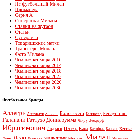
Не футбольный Милан
Примавера
Серия А
Соперники Милана
Ставки на футбол
Статьи
Суперлига
Товарищеские матчи
Трансферы Милана
Фото Милана
Чемпионат мира 2010
Чемпионат мира 2014
Чемпионат мира 2018
Чемпионат мира 2022
Чемпионат мира 2026
Чемпионат мира 2030
Футбольные бренды
Аллегри
Балотелли
Берлускони
Беннасер
Анчелотти
Аталанта
Галлиани
Гаттузо
Доннарумма
Жиру
Зеедорф
Ибрагимович
Интер
Кака
Индзаги
Кессье
Калабрия
Кассано
Милан
Леао
Мальдини
Меньян
Леонардо
Лацио
Миланское