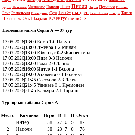
Пиоли
Пато
Наполи
Монтоливо
Пулишич
Монтелла
Пирло
дерби
Робиньо
Тео Эрнандес
Рома
Романьоли
Сусо
Тонали
Роналдиньо
Тиаго Силва
Томори
Ювентус
Эль-Шаарави
Чалханоглу
оценки GdS
Последние матчи Серии А — 37 тур
17.05.2026|13:00 Комо 1-0 Парма
17.05.2026|13:00 Дженоа 1-2 Милан
17.05.2026|13:00 Ювентус 0-2 Фиорентина
17.05.2026|13:00 Пиза 0-3 Наполи
17.05.2026|13:00 Рома 2-0 Лацио
17.05.2026|16:00 Интер 1-1 Верона
17.05.2026|19:00 Аталанта 0-1 Болонья
17.05.2026|21:45 Сассуоло 2-3 Лечче
17.05.2026|21:45 Удинезе 0-1 Кремонезе
17.05.2026|21:45 Кальяри 2-1 Торино
Турнирная таблица Серии А
Место
Команда
Игры
В
Н
П
Очки
1
Интер
38
27
6
5
87
2
Наполи
38
23
7
8
76