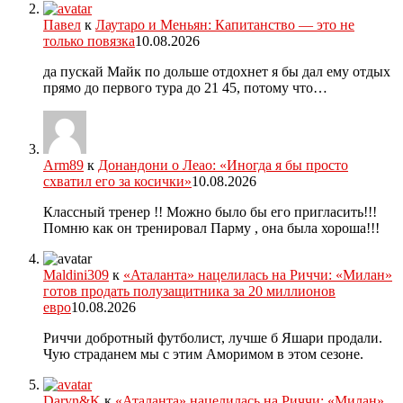
Павел
к
Лаутаро и Меньян: Капитанство — это не
только повязка
10.08.2026
да пускай Майк по дольше отдохнет я бы дал ему отдых
прямо до первого тура до 21 45, потому что…
Arm89
к
Донандони о Леао: «Иногда я бы просто
схватил его за косички»
10.08.2026
Классный тренер !! Можно было бы его пригласить!!!
Помню как он тренировал Парму , она была хороша!!!
Maldini309
к
«Аталанта» нацелилась на Риччи: «Милан»
готов продать полузащитника за 20 миллионов
евро
10.08.2026
Риччи добротный футболист, лучше б Яшари продали.
Чую страданем мы с этим Аморимом в этом сезоне.
Daryn&K
к
«Аталанта» нацелилась на Риччи: «Милан»