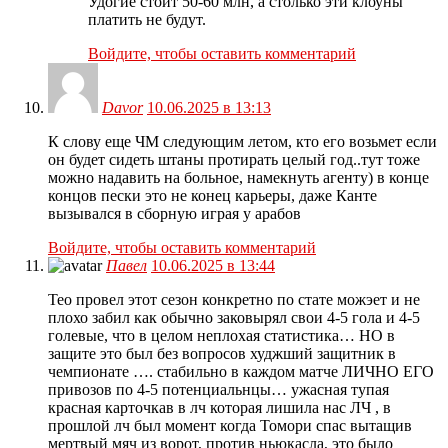
Удогие стоит 50-60 млн, а столько эти клоуны
платить не будут.
Войдите, чтобы оставить комментарий
Davor
10.06.2025 в 13:13
К слову еще ЧМ следующим летом, кто его возьмет если
он будет сидеть штаны протирать целый год..тут тоже
можно надавить на больное, намекнуть агенту) в конце
концов пески это не конец карьеры, даже Канте
вызывался в сборную играя у арабов
Войдите, чтобы оставить комментарий
Павел
10.06.2025 в 13:44
Тео провел этот сезон конкретно по стате можэет и не
плохо забил как обычно заковырял свои 4-5 гола и 4-5
голевые, что в целом неплохая статистика… НО в
защите это был без вопросов худжший защитник в
чемпионате …. стабильно в каждом матче ЛИЧНО ЕГО
привозов по 4-5 потенциальнцы… ужасная тупая
красная карточкав в лч которая лишила нас ЛЧ , в
прошлой лч был момент когда Томори спас вытащив
мертвый мяч из ворот, против ньюкасла, это было