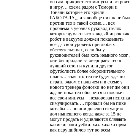
он сам прикроет его минусы и встроит
в игру… схема рядом с Томори и
Тонали которые его крыли
РАБОТАЛА,,, и я вообще никак не был
против тео в такой схеме…. вся
проблема в уебанах руководителях
которые думают что каждый игрок как
робот в вакууме должен показывать
всегда свой уровень при любых
обстоятельствах, если бы у
руководителей был хоть немного мозг..
они бы продали за оверпрайс тео в
лучший сезон и купили другог
офутболиста более оборонительного
плана… зная что тео не будет удачно
играть рядом с палычем и в схеме у
нового тренера фонсеки но нет же они
ждали пока тео обосрется и покажет
все свои минусы + нездоровая психика
симулировать…. продали бы на пике
хотя бы … но они довели ситуацию
дол нынешнего когда даже за 15 не
могут продать и удивляются бляяяять
какие игроки уебки. хахахахаха прям
как пару дибилов тут во всем