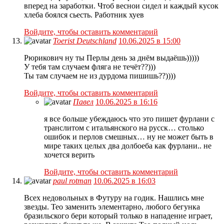
вперед на заработки. Чтоб веснои сидел и каждый кусок
хлеба боялся сьесть. Работник хуев
Войдите, чтобы оставить комментарий
Toerist Deutschland
10.06.2025 в 15:00
Рюрикович ну ты Перлы день за днём выдаёшь)))))
У тебя там случаем фляга не течёт??)))
Ты там случаем не из дурдома пишишь??))))
Войдите, чтобы оставить комментарий
Павел
10.06.2025 в 16:16
я все больше убеждаюсь что это пишет фурлани с
транслитом с итальянского на русск… столько
ошибок и перлов смешных… ну не может быть в
мире таких целых два долбоеба как фурлани.. не
хочется верить
Войдите, чтобы оставить комментарий
paul rotman
10.06.2025 в 16:03
Всех недовольных в Футуру на годик. Нашлись мне
звезды. Тео заменить элементарно, любого бегунка
бразильского бери который только в нападение играет,