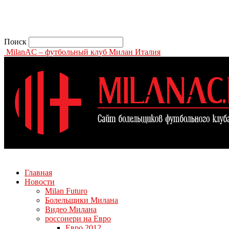
Поиск
MilanAC – футбольный клуб Милан Италия
Главная
Новости
Milan Futuro
Болельщики Милана
Видео Милана
россонери на Евро
Евро 2012