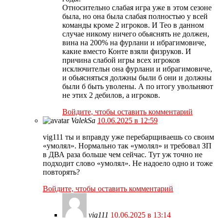
Относительно слабая игра уже в этом сезоне
была, но она была слабая полностью у всей
команды кроме 2 игроков. И Тео в данном
случае никому ничего обьяснять не должен,
вина на 200% на фурлани и ибрагимовиче,
какие вместо Конте взяли физруков. И
причина слабой игры всех игроков
исключительн она фурлани и ибрагимовиче,
и обьясняться должны были б они и должны
были б быть уволены. А по итогу увольняют
не этих 2 дебилов, а игроков.
Войдите, чтобы оставить комментарий
ValekSa
10.06.2025 в 12:59
vig111 ты и вправду уже перебарщиваешь со своим
«умолял». Нормально так «умолял» и требовал ЗП
в ДВА раза больше чем сейчас. Тут уж точно не
подходит слово «умолял». Не надоело одно и тоже
повторять?
Войдите, чтобы оставить комментарий
vig111
10.06.2025 в 13:14