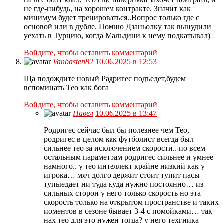
не где-нибудь, на хорошем контракте. Значит как
минимум будет тренироваться..Вопрос только где с
основой или в дубле. Помню Дзаньолку так вынудили
уехать в Турцию, когда Мальдини к нему подкатывал)
Войдите, чтобы оставить комментарий
Vanbasten82
10.06.2025 в 12:53
Ща подождите новый Радригес подъедет,будем
вспоминать Тео как бога
Войдите, чтобы оставить комментарий
Павел
10.06.2025 в 13:47
Родригес сейчас был бы полезнее чем Тео,
родригес в целом как футболист всегда был
сильнее тео за исключением скорости.. по всем
остальным параметрам родригес сильнее и умнее
намного.. у тео интеллект крайне низкий как у
игрока… мяч долго держит стоит тупит пасы
тупыедает ни туда куда нужно постоянно… из
сильных сторон у него только скорость но эта
скорость только на открытом пространстве и таких
иоментов в сезоне бывает 3-4 с помойками… так
нах тео для это нужен тогда? у него техгника