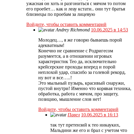
ужасная он хоть и разгониться с мячом то потом
его проебет… как и леау кстати.. они тут братья
близнецы по проебам за лицевую
Войдите, чтобы оставить комментарий
Andrey Richmond
10.06.2025 в 14:53
Молодец…, я же говорю бываешь порой
адекватным!
Конечно не сравнение с Родригесом
разумеется, а в отношении игровых
характеристик Тео да, исключительно
крейсерские проходы вперед и порой
неплохой удар, спасибо за голевой рекорд,
ну вот и все…..!
Это мыльный пузырь, красивый снаружи,
пустой внутри! Именно что корявая техника,
обработка, работа с мячом, про защиту,
позицию, мышление слов нет!
Войдите, чтобы оставить комментарий
Павел
10.06.2025 в 16:13
так тут претензий к тео никауких,
Мальдини же его и брал с учетом что