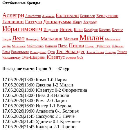
Футбольные бренды
Аллегри
Балотелли
Берлускони
Беннасер
Анчелотти
Аталанта
Галлиани
Гаттузо
Доннарумма
Жиру
Зеедорф
Ибрагимович
Интер
Кака
Индзаги
Кессье
Калабрия
Кассано
Милан
Леао
Мальдини
Меньян
Леонардо
Лацио
Миланское
Пиоли
Пато
Наполи
Монтоливо
Пулишич
Монтелла
Пирло
дерби
Робиньо
Тео Эрнандес
Рома
Романьоли
Сусо
Тонали
Роналдиньо
Тиаго Силва
Томори
Ювентус
Эль-Шаарави
Чалханоглу
оценки GdS
Последние матчи Серии А — 37 тур
17.05.2026|13:00 Комо 1-0 Парма
17.05.2026|13:00 Дженоа 1-2 Милан
17.05.2026|13:00 Ювентус 0-2 Фиорентина
17.05.2026|13:00 Пиза 0-3 Наполи
17.05.2026|13:00 Рома 2-0 Лацио
17.05.2026|16:00 Интер 1-1 Верона
17.05.2026|19:00 Аталанта 0-1 Болонья
17.05.2026|21:45 Сассуоло 2-3 Лечче
17.05.2026|21:45 Удинезе 0-1 Кремонезе
17.05.2026|21:45 Кальяри 2-1 Торино