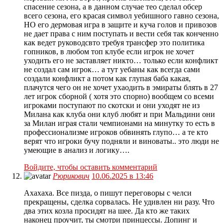
спасение сезона, а в данном случае тео сделал обсер
всего сезона, его красая символ уебишного гавно сезона,
НО его дермовая игра в защите и куча голов и привозов
не дает права с ним поступать и вести себя так конченно
как ведет руководсвто требуя трансфер это политика
гопников, в любом топ клубе если игрок не хочет
уходить его не заставляет никто… только если конфликт
не создал сам игрок… а тут уебаны как всегда сами
создали конфликт а потом как глупая баба какая,
плачутся чего он не хочет ухаодить в эмираты блять в 27
лет игрок сборной ( хотя это спорно) вообщем со всеми
игроками поступают по скотски и они уходят не из
Милана как клуба они клуб любят и при Мальдини они
за Милан играя стали чемпионами на минутку то есть в
профессионализме игроков обвинять глупо… а те кто
верят что игроки бучу подняли и виноваты.. это люди не
умеющие в анализ и логику….
Войдите, чтобы оставить комментарий
Рюрикович
10.06.2025 в 13:46
Ахахаха. Все пизда, о пишут переговоры с челси
прекращены, сделка сорвалась. Не удивлен ни разу. Что
два этих козла просидят на шее. Да кто же таких
наконец проучит, ты смотри принцессы. Допинг и