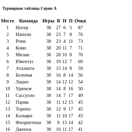
Турнирная таблица Серии А
Место
Команда
Игры
В
Н
П
Очки
1
Интер
38
27
6
5
87
2
Наполи
38
23
7
8
76
3
Рома
38
23
4
11
73
4
Комо
38
20
11
7
71
5
Милан
38
20
10
8
70
6
Ювентус
38
19
12
7
69
7
Аталанта
38
15
14
9
59
8
Болонья
38
16
8
14
56
9
Лацио
38
14
12
12
54
10
Удинезе
38
14
8
16
50
11
Сассуоло
38
14
7
17
49
12
Парма
38
11
12
15
45
13
Торино
38
12
9
17
45
14
Кальяри
38
11
10
17
43
15
Фиорентина
38
9
15
14
42
16
Дженоа
38
10
11
17
41