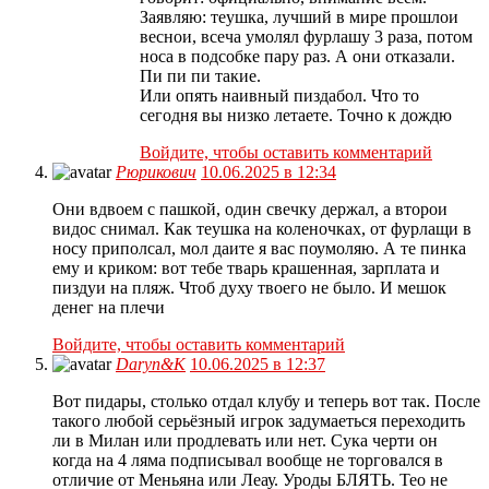
Заявляю: теушка, лучший в мире прошлои
веснои, всеча умолял фурлашу 3 раза, потом
носа в подсобке пару раз. А они отказали.
Пи пи пи такие.
Или опять наивный пиздабол. Что то
сегодня вы низко летаете. Точно к дождю
Войдите, чтобы оставить комментарий
Рюрикович
10.06.2025 в 12:34
Они вдвоем с пашкой, один свечку держал, а второи
видос снимал. Как теушка на коленочках, от фурлащи в
носу приполсал, мол даите я вас поумоляю. А те пинка
ему и криком: вот тебе тварь крашенная, зарплата и
пиздуи на пляж. Чтоб духу твоего не было. И мешок
денег на плечи
Войдите, чтобы оставить комментарий
Daryn&K
10.06.2025 в 12:37
Вот пидары, столько отдал клубу и теперь вот так. После
такого любой серьёзный игрок задумаеться переходить
ли в Милан или продлевать или нет. Сука черти он
когда на 4 ляма подписывал вообще не торговался в
отличие от Меньяна или Леау. Уроды БЛЯТЬ. Тео не