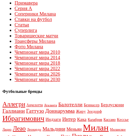
Примавера
Серия А
Соперники Милана
Ставки на футбол
Статьи
Суперлига
Товарищеские матчи
Трансферы Милана
Фото Милана
Чемпионат мира 2010
Чемпионат мира 2014
Чемпионат мира 2018
Чемпионат мира 2022
Чемпионат мира 2026
Чемпионат мира 2030
Футбольные бренды
Аллегри
Балотелли
Берлускони
Беннасер
Анчелотти
Аталанта
Галлиани
Гаттузо
Доннарумма
Жиру
Зеедорф
Ибрагимович
Интер
Кака
Индзаги
Кессье
Калабрия
Кассано
Милан
Леао
Мальдини
Меньян
Леонардо
Лацио
Миланское
Пиоли