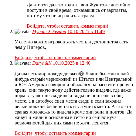
Да что тут далеко ходить, вон Жук тоже достойно
поступи в своё время, отказавшись от зарплаты,
потому что не играл из-за травм.
Войдите, чтобы оставить комментарий
Мурат Х Регион
10.10.2025 в 11:49
У светло кожих игроков хоть честь и достоинства есть
чем у Нигеров,
Войдите, чтобы оставить комментарий
Daryn&K
10.10.2025 в 12:40
Да им весь мир походу должен😄 Ладно бы если какой
нибудь старый чернокожий из Штатов или Центральной
и Юж Америки говорил и обижался на расизм и прочую
хрень, они такую жопу действительно видели, где даже
норм в туалет не сходишь и воды не попьешь в общ
месте, а в автобусе спец места сзади и если заходил
белый должны были встать и уступить место. А что эта
сраная молодежь то видела кроме хип хопа и понтов. Да
живут и жили в основном в гетто но сейчас куча
возможностей для них сами не хотят ленятся
Войдите, чтобы оставить комментарий