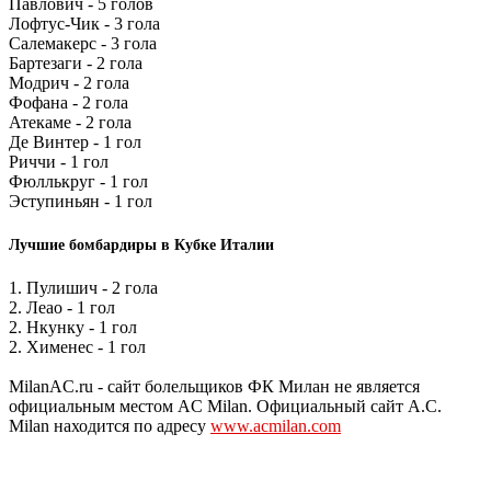
Павлович - 5 голов
Лофтус-Чик - 3 гола
Салемакерс - 3 гола
Бартезаги - 2 гола
Модрич - 2 гола
Фофана - 2 гола
Атекаме - 2 гола
Де Винтер - 1 гол
Риччи - 1 гол
Фюллькруг - 1 гол
Эступиньян - 1 гол
Лучшие бомбардиры в Кубке Италии
1. Пулишич - 2 гола
2. Леао - 1 гол
2. Нкунку - 1 гол
2. Хименес - 1 гол
MilanAC.ru - сайт болельщиков ФК Милан не является
официальным местом AC Milan. Официальный сайт A.C.
Milan находится по адресу
www.acmilan.com