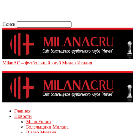
Поиск
MilanAC – футбольный клуб Милан Италия
Главная
Новости
Milan Futuro
Болельщики Милана
Видео Милана