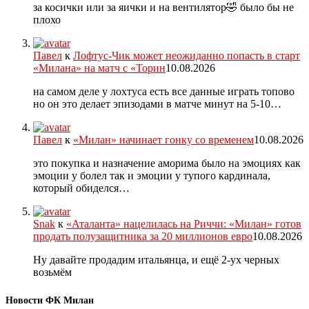
за косички или за яички и на вентилятор🤣 было бы не
плохо
Павел
к
Лофтус-Чик может неожиданно попасть в старт
«Милана» на матч с «Торин
10.08.2026
на самом деле у лохтуса есть все данные играть топово
но он это делает эпизодами в матче минут на 5-10…
Павел
к
«Милан» начинает гонку со временем
10.08.2026
это покупка и назначение аморима было на эмоциях как
эмоции у болел так и эмоции у тупого кардинала,
который обиделся…
Snak
к
«Аталанта» нацелилась на Риччи: «Милан» готов
продать полузащитника за 20 миллионов евро
10.08.2026
Ну давайте продадим итальянца, и ещё 2-ух черных
возьмём
Новости ФК Милан