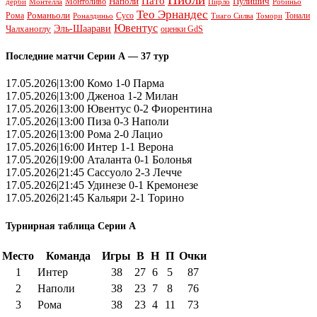
Пато
Наполи
Монтоливо
Пулишич
Монтелла
Пирло
дерби
Робиньо
Тео Эрнандес
Рома
Романьоли
Сусо
Тонали
Роналдиньо
Тиаго Силва
Томори
Ювентус
Эль-Шаарави
Чалханоглу
оценки GdS
Последние матчи Серии А — 37 тур
17.05.2026|13:00 Комо 1-0 Парма
17.05.2026|13:00 Дженоа 1-2 Милан
17.05.2026|13:00 Ювентус 0-2 Фиорентина
17.05.2026|13:00 Пиза 0-3 Наполи
17.05.2026|13:00 Рома 2-0 Лацио
17.05.2026|16:00 Интер 1-1 Верона
17.05.2026|19:00 Аталанта 0-1 Болонья
17.05.2026|21:45 Сассуоло 2-3 Лечче
17.05.2026|21:45 Удинезе 0-1 Кремонезе
17.05.2026|21:45 Кальяри 2-1 Торино
Турнирная таблица Серии А
Место
Команда
Игры
В
Н
П
Очки
1
Интер
38
27
6
5
87
2
Наполи
38
23
7
8
76
3
Рома
38
23
4
11
73