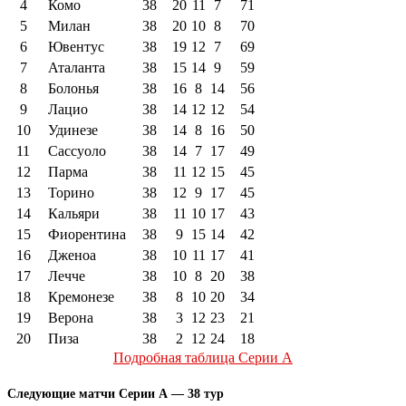
4
Комо
38
20
11
7
71
5
Милан
38
20
10
8
70
6
Ювентус
38
19
12
7
69
7
Аталанта
38
15
14
9
59
8
Болонья
38
16
8
14
56
9
Лацио
38
14
12
12
54
10
Удинезе
38
14
8
16
50
11
Сассуоло
38
14
7
17
49
12
Парма
38
11
12
15
45
13
Торино
38
12
9
17
45
14
Кальяри
38
11
10
17
43
15
Фиорентина
38
9
15
14
42
16
Дженоа
38
10
11
17
41
17
Лечче
38
10
8
20
38
18
Кремонезе
38
8
10
20
34
19
Верона
38
3
12
23
21
20
Пиза
38
2
12
24
18
Подробная таблица Серии А
Следующие матчи Серии А — 38 тур