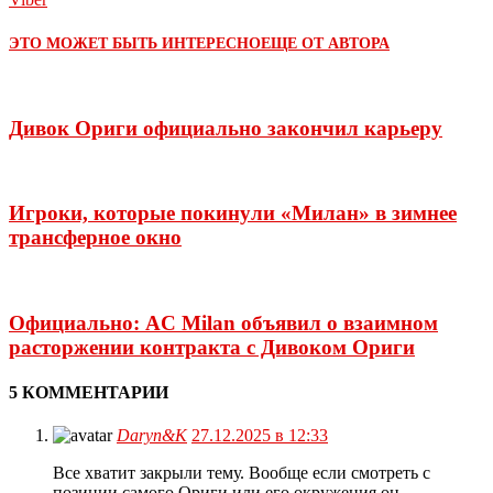
ЭТО МОЖЕТ БЫТЬ ИНТЕРЕСНО
ЕЩЕ ОТ АВТОРА
Дивок Ориги официально закончил карьеру
Игроки, которые покинули «Милан» в зимнее
трансферное окно
Официально: AC Milan объявил о взаимном
расторжении контракта с Дивоком Ориги
5 КОММЕНТАРИИ
Daryn&K
27.12.2025 в 12:33
Все хватит закрыли тему. Вообще если смотреть с
позиции самого Ориги или его окружения он