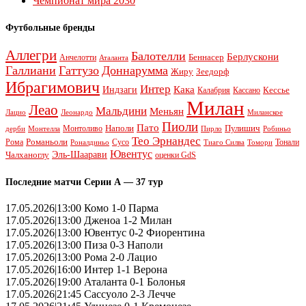
Чемпионат мира 2030
Футбольные бренды
Аллегри
Балотелли
Берлускони
Беннасер
Анчелотти
Аталанта
Галлиани
Гаттузо
Доннарумма
Жиру
Зеедорф
Ибрагимович
Интер
Кака
Индзаги
Кессье
Калабрия
Кассано
Милан
Леао
Мальдини
Меньян
Леонардо
Лацио
Миланское
Пиоли
Пато
Наполи
Монтоливо
Пулишич
Монтелла
Пирло
дерби
Робиньо
Тео Эрнандес
Рома
Романьоли
Сусо
Тонали
Роналдиньо
Тиаго Силва
Томори
Ювентус
Эль-Шаарави
Чалханоглу
оценки GdS
Последние матчи Серии А — 37 тур
17.05.2026|13:00 Комо 1-0 Парма
17.05.2026|13:00 Дженоа 1-2 Милан
17.05.2026|13:00 Ювентус 0-2 Фиорентина
17.05.2026|13:00 Пиза 0-3 Наполи
17.05.2026|13:00 Рома 2-0 Лацио
17.05.2026|16:00 Интер 1-1 Верона
17.05.2026|19:00 Аталанта 0-1 Болонья
17.05.2026|21:45 Сассуоло 2-3 Лечче