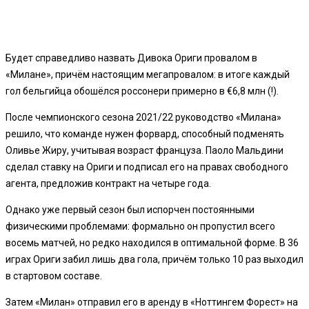
Будет справедливо назвать Дивока Ориги провалом в
«Милане», причём настоящим мегапровалом: в итоге каждый
гол бельгийца обошёлся россонери примерно в €6,8 млн (!).
После чемпионского сезона 2021/22 руководство «Милана»
решило, что команде нужен форвард, способный подменять
Оливье Жиру, учитывая возраст француза. Паоло Мальдини
сделал ставку на Ориги и подписал его на правах свободного
агента, предложив контракт на четыре года.
Однако уже первый сезон был испорчен постоянными
физическими проблемами: формально он пропустил всего
восемь матчей, но редко находился в оптимальной форме. В 36
играх Ориги забил лишь два гола, причём только 10 раз выходил
в стартовом составе.
Затем «Милан» отправил его в аренду в «Ноттингем Форест» на