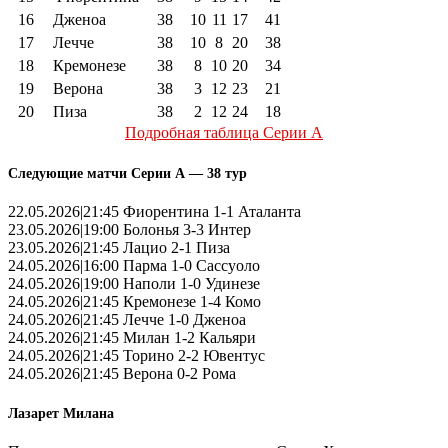
16
Дженоа
38
10
11
17
41
17
Лечче
38
10
8
20
38
18
Кремонезе
38
8
10
20
34
19
Верона
38
3
12
23
21
20
Пиза
38
2
12
24
18
Подробная таблица Серии А
Следующие матчи Серии А — 38 тур
22.05.2026|21:45 Фиорентина 1-1 Аталанта
23.05.2026|19:00 Болонья 3-3 Интер
23.05.2026|21:45 Лацио 2-1 Пиза
24.05.2026|16:00 Парма 1-0 Сассуоло
24.05.2026|19:00 Наполи 1-0 Удинезе
24.05.2026|21:45 Кремонезе 1-4 Комо
24.05.2026|21:45 Лечче 1-0 Дженоа
24.05.2026|21:45 Милан 1-2 Кальяри
24.05.2026|21:45 Торино 2-2 Ювентус
24.05.2026|21:45 Верона 0-2 Рома
Лазарет Милана