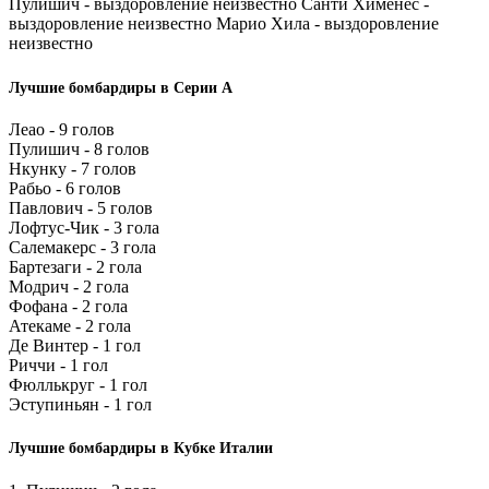
Пулишич - выздоровление неизвестно Санти Хименес -
выздоровление неизвестно Марио Хила - выздоровление
неизвестно
Лучшие бомбардиры в Серии А
Леао - 9 голов
Пулишич - 8 голов
Нкунку - 7 голов
Рабьо - 6 голов
Павлович - 5 голов
Лофтус-Чик - 3 гола
Салемакерс - 3 гола
Бартезаги - 2 гола
Модрич - 2 гола
Фофана - 2 гола
Атекаме - 2 гола
Де Винтер - 1 гол
Риччи - 1 гол
Фюллькруг - 1 гол
Эступиньян - 1 гол
Лучшие бомбардиры в Кубке Италии