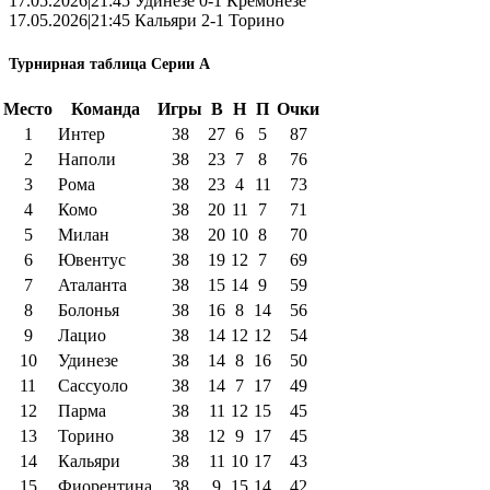
17.05.2026|21:45 Удинезе 0-1 Кремонезе
17.05.2026|21:45 Кальяри 2-1 Торино
Турнирная таблица Серии А
Место
Команда
Игры
В
Н
П
Очки
1
Интер
38
27
6
5
87
2
Наполи
38
23
7
8
76
3
Рома
38
23
4
11
73
4
Комо
38
20
11
7
71
5
Милан
38
20
10
8
70
6
Ювентус
38
19
12
7
69
7
Аталанта
38
15
14
9
59
8
Болонья
38
16
8
14
56
9
Лацио
38
14
12
12
54
10
Удинезе
38
14
8
16
50
11
Сассуоло
38
14
7
17
49
12
Парма
38
11
12
15
45
13
Торино
38
12
9
17
45
14
Кальяри
38
11
10
17
43
15
Фиорентина
38
9
15
14
42