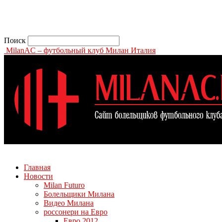
Поиск
MilanAC – футбольный клуб Милан Италия
Главная
Новости
Milan Futuro
Болельщики Милана
Видео Милана
россонери на Евро
Евро 2012