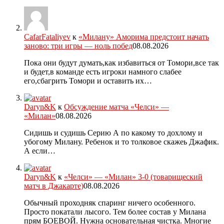
CafarFataliyev
к
«Милану» Аморима предстоит начать
заново: три игры — ноль побед
08.08.2026
Пока они будут думать,как избавиться от Томори,все так
и будет,в команде есть игроки намного слабее
его,сбагрить Томори и оставить их…
Daryn&K
к
Обсуждение матча «Челси» —
«Милан»
08.08.2026
Сидишь и судишь Серию А по какому то дохлому и
убогому Милану. Ребенок и то толковое скажеь Джафик.
А если…
Daryn&K
к
«Челси» — «Милан» 3-0 (товарищеский
матч в Джакарте)
08.08.2026
Обычный проходняк спаринг ничего особенного.
Просто покатали лысого. Тем более состав у Милана
прям БОЕВОЙ. Нужна основательная чистка. Многие