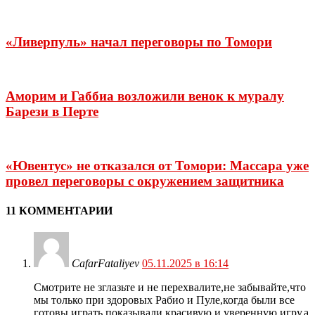
«Ливерпуль» начал переговоры по Томори
Аморим и Габбиа возложили венок к муралу
Барези в Перте
«Ювентус» не отказался от Томори: Масcара уже
провел переговоры с окружением защитника
11 КОММЕНТАРИИ
CafarFataliyev
05.11.2025 в 16:14
Смотрите не зглазьте и не перехвалите,не забывайте,что
мы только при здоровых Рабио и Пуле,когда были все
готовы играть,показывали красивую и уверенную игру,а