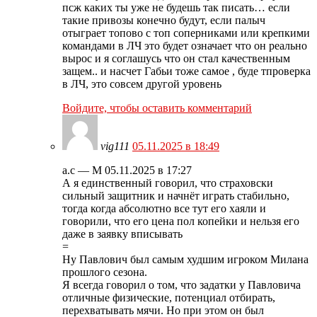
псж каких ты уже не будешь так писать… если
такие привозы конечно будут, если палыч
отыграет топово с топ соперниками или крепкими
командами в ЛЧ это будет означает что он реально
вырос и я соглашусь что он стал качественным
защем.. и насчет Габьи тоже самое , буде тпроверка
в ЛЧ, это совсем другой уровень
Войдите, чтобы оставить комментарий
vig111
05.11.2025 в 18:49
а.с — М 05.11.2025 в 17:27
А я единственный говорил, что страховски
сильный защитник и начнёт играть стабильно,
тогда когда абсолютно все тут его хаяли и
говорили, что его цена пол копейки и нельзя его
даже в заявку вписывать
=
Ну Павлович был самым худшим игроком Милана
прошлого сезона.
Я всегда говорил о том, что задатки у Павловича
отличные физические, потенциал отбирать,
перехватывать мячи. Но при этом он был