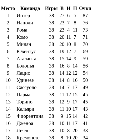
Место
Команда
Игры
В
Н
П
Очки
1
Интер
38
27
6
5
87
2
Наполи
38
23
7
8
76
3
Рома
38
23
4
11
73
4
Комо
38
20
11
7
71
5
Милан
38
20
10
8
70
6
Ювентус
38
19
12
7
69
7
Аталанта
38
15
14
9
59
8
Болонья
38
16
8
14
56
9
Лацио
38
14
12
12
54
10
Удинезе
38
14
8
16
50
11
Сассуоло
38
14
7
17
49
12
Парма
38
11
12
15
45
13
Торино
38
12
9
17
45
14
Кальяри
38
11
10
17
43
15
Фиорентина
38
9
15
14
42
16
Дженоа
38
10
11
17
41
17
Лечче
38
10
8
20
38
18
Кремонезе
38
8
10
20
34