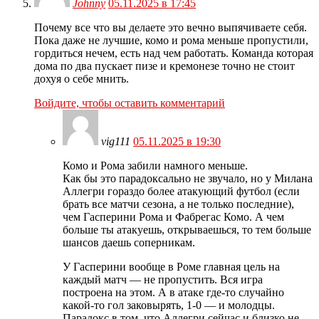
Johnny
05.11.2025 в 17:45
Почему все что вы делаете это вечно выпячиваете себя.
Пока даже не лучшие, комо и рома меньше пропустили,
гордиться нечем, есть над чем работать. Команда которая
дома по два пускает пизе и кремонезе точно не стоит
дохуя о себе мнить.
Войдите, чтобы оставить комментарий
vig111
05.11.2025 в 19:30
Комо и Рома забили намного меньше.
Как бы это парадоксально не звучало, но у Милана
Аллегри гораздо более атакующий футбол (если
брать все матчи сезона, а не только последние),
чем Гасперини Рома и Фабрегас Комо. А чем
больше ты атакуешь, открываешься, то тем больше
шансов даешь соперникам.
У Гасперини вообще в Роме главная цель на
каждый матч — не пропустить. Вся игра
построена на этом. А в атаке где-то случайно
какой-то гол заковырять, 1-0 — и молодцы.
Парадокс в том, что Аллегри сейчас и близко не