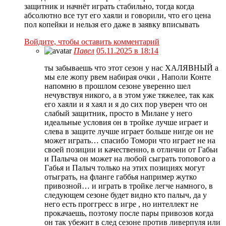
защитник и начнёт играть стабильно, тогда когда
абсолютно все тут его хаяли и говорили, что его цена
пол копейки и нельзя его даже в заявку вписывать
Войдите, чтобы оставить комментарий
Павел
05.11.2025 в 18:14
ты забываешь что этот сезон у нас ХАЛЯВНЫЙ а
мы еле жопу рвем набирая очки , Наполи Конте
напомню в прошлом сезоне уверенно шел
нечувствуя никого, а в этом уже тяжелее, так как
его хаяли и я хаял и я до сих пор уверен что он
слабый защитник, просто в Милане у него
идеальные условия он в тройке лучше играет и
слева в защите лучше играет больше нигде он не
может играть… спасибо Томори что играет не на
своей позиции и качественно, в отличии от Габьи
и Палыча он может на любой сыграть топового а
Габья и Палыч только на этих позициях могут
отыграть, на фланге габбья например жутко
привозной… и играть в тройке легче намного, в
следующем сезоне будет видно кто палыч, да у
него есть проггресс в игре , но интеллект не
прокачаешь, поэтому после пары привозов когда
он так убежит в след сезоне против ливерпуля или