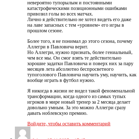
невероятно тупорылым и постоянными
катастрофическими позиционными ошибками
привозил голы во всех матчах.
Лично я действительно не хотел видеть его даже
на лаве запасных с тем «уровнем» его игры в
прошлом сезоне.
Более того, я не понимал до этого сезона, почему
Аллегри в Павловича верит.
Но Аллегри, нужно признать, более гениальный,
чем все мы. Он смог взять те действительно
хорошие задатки Павловича и поверх них за пару
месяцев лета абсолютно беспросветного
тупоголового Павловича научить уму, научить, как
вообще играть в футбол нужно.
Я никогда в жизни не видел такой феноменальной
трансформации, когда одного из самых тупых
игроков в мире новый тренер за 2 месяца делает
довольно умным. За это можно Аллегри сразу
давать ноблевскую премию.
Войдите, чтобы оставить комментарий