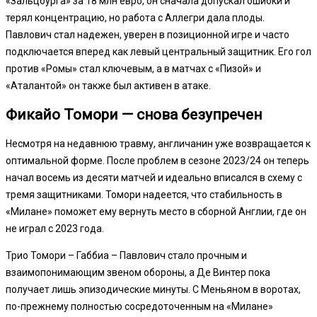
«Зальцбурга» за 18 млн евро, он сначала допускал ошибки и
терял концентрацию, но работа с Аллегри дала плоды.
Павлович стал надежен, уверен в позиционной игре и часто
подключается вперед как левый центральный защитник. Его гол
против «Ромы» стал ключевым, а в матчах с «Пизой» и
«Аталантой» он также был активен в атаке.
Фикайо Томори — снова безупречен
Несмотря на недавнюю травму, англичанин уже возвращается к
оптимальной форме. После проблем в сезоне 2023/24 он теперь
начал восемь из десяти матчей и идеально вписался в схему с
тремя защитниками. Томори надеется, что стабильность в
«Милане» поможет ему вернуть место в сборной Англии, где он
не играл с 2023 года.
Трио Томори – Габбиа – Павлович стало прочным и
взаимопонимающим звеном обороны, а Де Винтер пока
получает лишь эпизодические минуты. С Меньяном в воротах,
по-прежнему полностью сосредоточенным на «Милане»