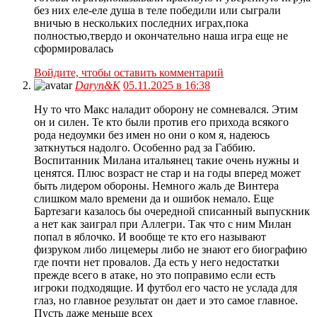
без них еле-еле душа в теле победили или сыграли
вничью в нескольких последних играх,пока
полностью,твердо и окончательно наша игра еще не
сформировалась
Войдите, чтобы оставить комментарий
Daryn&K
05.11.2025 в 16:38
Ну то что Макс наладит оборону не сомневался. Этим
он и силен. Те кто были против его прихода всякого
рода недоумки без имен но они о ком я, надеюсь
заткнуться надолго. Особенно рад за Габбию.
Воспитанник Милана итальянец такие очень нужны и
ценятся. Плюс возраст не стар и на годы вперед может
быть лидером обороны. Немного жаль де Винтера
слишком мало времени да и ошибок немало. Еще
Бартезаги казалось бы очередной списанный выпускник
а нет как заиграл при Аллегри. Так что с ним Милан
попал в яблочко. И вообще те кто его называют
физруком либо лицемеры либо не знают его биографию
где почти нет провалов. Да есть у него недостатки
прежде всего в атаке, но это поправимо если есть
игроки подходящие. И футбол его часто не услада для
глаз, но главное результат он дает и это самое главное.
Пусть даже меньше всех