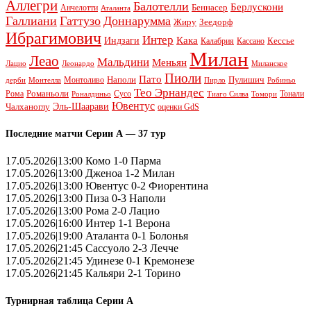
Аллегри
Балотелли
Берлускони
Беннасер
Анчелотти
Аталанта
Галлиани
Гаттузо
Доннарумма
Жиру
Зеедорф
Ибрагимович
Интер
Кака
Индзаги
Кессье
Калабрия
Кассано
Милан
Леао
Мальдини
Меньян
Леонардо
Лацио
Миланское
Пиоли
Пато
Наполи
Монтоливо
Пулишич
Монтелла
Пирло
дерби
Робиньо
Тео Эрнандес
Рома
Романьоли
Сусо
Тонали
Роналдиньо
Тиаго Силва
Томори
Ювентус
Эль-Шаарави
Чалханоглу
оценки GdS
Последние матчи Серии А — 37 тур
17.05.2026|13:00 Комо 1-0 Парма
17.05.2026|13:00 Дженоа 1-2 Милан
17.05.2026|13:00 Ювентус 0-2 Фиорентина
17.05.2026|13:00 Пиза 0-3 Наполи
17.05.2026|13:00 Рома 2-0 Лацио
17.05.2026|16:00 Интер 1-1 Верона
17.05.2026|19:00 Аталанта 0-1 Болонья
17.05.2026|21:45 Сассуоло 2-3 Лечче
17.05.2026|21:45 Удинезе 0-1 Кремонезе
17.05.2026|21:45 Кальяри 2-1 Торино
Турнирная таблица Серии А