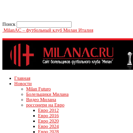
Поиск
MilanAC – футбольный клуб Милан Италия
Главная
Новости
Milan Futuro
Болельщики Милана
Видео Милана
россонери на Евро
Евро 2012
Евро 2016
Евро 2020
Евро 2024
Евро 2028