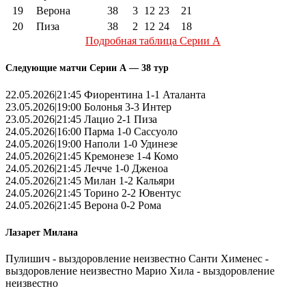
19
Верона
38
3
12
23
21
20
Пиза
38
2
12
24
18
Подробная таблица Серии А
Следующие матчи Серии А — 38 тур
22.05.2026|21:45 Фиорентина 1-1 Аталанта
23.05.2026|19:00 Болонья 3-3 Интер
23.05.2026|21:45 Лацио 2-1 Пиза
24.05.2026|16:00 Парма 1-0 Сассуоло
24.05.2026|19:00 Наполи 1-0 Удинезе
24.05.2026|21:45 Кремонезе 1-4 Комо
24.05.2026|21:45 Лечче 1-0 Дженоа
24.05.2026|21:45 Милан 1-2 Кальяри
24.05.2026|21:45 Торино 2-2 Ювентус
24.05.2026|21:45 Верона 0-2 Рома
Лазарет Милана
Пулишич - выздоровление неизвестно Санти Хименес -
выздоровление неизвестно Марио Хила - выздоровление
неизвестно