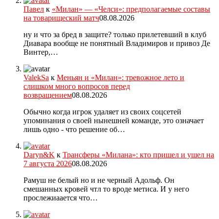
Павел
к
«Милан» — «Челси»: предполагаемые составы
на товарищеский матч
08.08.2026
ну и что за бред в защите? только прилетевший в клуб
Диавара вообще не понятный Владимиров и привоз Де
Винтер,…
ValekSa
к
Меньян и «Милан»: тревожное лето и
слишком много вопросов перед
возвращением
08.08.2026
Обычно когда игрок удаляет из своих соцсетей
упоминания о своей нынешней команде, это означает
лишь одно - что решение об…
Daryn&K
к
Трансферы «Милана»: кто пришел и ушел на
7 августа 2026
08.08.2026
Рамуш не белый но и не черный Адольф. Он
смешанных кровей чтл то вроде метиса. И у него
прослежиаается что…