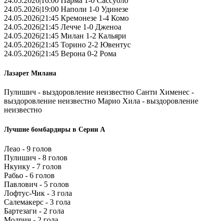
24.05.2026|16:00 Парма 1-0 Сассуоло
24.05.2026|19:00 Наполи 1-0 Удинезе
24.05.2026|21:45 Кремонезе 1-4 Комо
24.05.2026|21:45 Лечче 1-0 Дженоа
24.05.2026|21:45 Милан 1-2 Кальяри
24.05.2026|21:45 Торино 2-2 Ювентус
24.05.2026|21:45 Верона 0-2 Рома
Лазарет Милана
Пулишич - выздоровление неизвестно Санти Хименес -
выздоровление неизвестно Марио Хила - выздоровление
неизвестно
Лучшие бомбардиры в Серии А
Леао - 9 голов
Пулишич - 8 голов
Нкунку - 7 голов
Рабьо - 6 голов
Павлович - 5 голов
Лофтус-Чик - 3 гола
Салемакерс - 3 гола
Бартезаги - 2 гола
Модрич - 2 гола