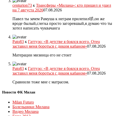
centurion73
к
Трансферы «Милана»: кто пришел и ушел
на 7 августа 2026
07.08.2026
Павел ты зачем Рамуша к неграм прилепил🤣,он же
вроде былый,слегка просто загоревшый,я думаю что ты
хотел написать чуквачанга
Pato83
к
Гаттузо: «В детстве я боялся всего. Отец
заставил меня бороться с диким кабаном»
07.08.2026
Матерации мизинца его не стоит
Pato83
к
Гаттузо: «В детстве я боялся всего. Отец
заставил меня бороться с диким кабаном»
07.08.2026
Сравнили тоже мне с матрасом.
Новости ФК Милан
Milan Futuro
Болельщики Милана
Видео Милана