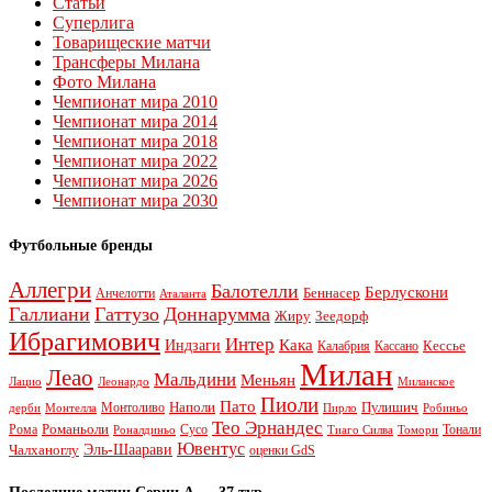
Статьи
Суперлига
Товарищеские матчи
Трансферы Милана
Фото Милана
Чемпионат мира 2010
Чемпионат мира 2014
Чемпионат мира 2018
Чемпионат мира 2022
Чемпионат мира 2026
Чемпионат мира 2030
Футбольные бренды
Аллегри
Балотелли
Берлускони
Беннасер
Анчелотти
Аталанта
Галлиани
Гаттузо
Доннарумма
Жиру
Зеедорф
Ибрагимович
Интер
Кака
Индзаги
Кессье
Калабрия
Кассано
Милан
Леао
Мальдини
Меньян
Леонардо
Лацио
Миланское
Пиоли
Пато
Наполи
Монтоливо
Пулишич
Монтелла
Пирло
дерби
Робиньо
Тео Эрнандес
Рома
Романьоли
Сусо
Тонали
Роналдиньо
Тиаго Силва
Томори
Ювентус
Эль-Шаарави
Чалханоглу
оценки GdS