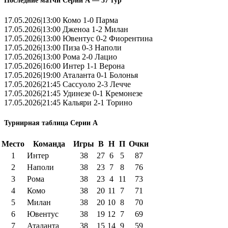
Последние матчи Серии А — 37 тур
17.05.2026|13:00 Комо 1-0 Парма
17.05.2026|13:00 Дженоа 1-2 Милан
17.05.2026|13:00 Ювентус 0-2 Фиорентина
17.05.2026|13:00 Пиза 0-3 Наполи
17.05.2026|13:00 Рома 2-0 Лацио
17.05.2026|16:00 Интер 1-1 Верона
17.05.2026|19:00 Аталанта 0-1 Болонья
17.05.2026|21:45 Сассуоло 2-3 Лечче
17.05.2026|21:45 Удинезе 0-1 Кремонезе
17.05.2026|21:45 Кальяри 2-1 Торино
Турнирная таблица Серии А
Место
Команда
Игры
В
Н
П
Очки
1
Интер
38
27
6
5
87
2
Наполи
38
23
7
8
76
3
Рома
38
23
4
11
73
4
Комо
38
20
11
7
71
5
Милан
38
20
10
8
70
6
Ювентус
38
19
12
7
69
7
Аталанта
38
15
14
9
59