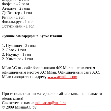
Фофана - 2 гола
Атекаме - 2 гола
Де Винтер - 1 гол
Риччи - 1 гол
Фюллькруг - 1 гол
Эступиньян - 1 гол
Лучшие бомбардиры в Кубке Италии
1. Пулишич - 2 гола
2. Леао - 1 гол
2. Нкунку - 1 гол
2. Хименес - 1 гол
MilanAC.ru - сайт болельщиков ФК Милан не является
официальным местом AC Milan. Официальный сайт A.C.
Milan находится по адресу
www.acmilan.com
При использовании материалов сайта ссылка на milanac.ru
обязательна!
Свяжитесь с нами:
milanac.ru@mail.ru
© 2009 MilanaAC.ру