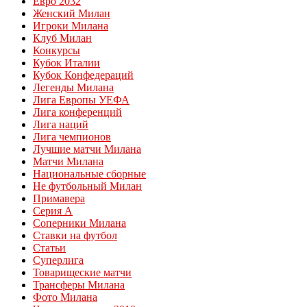
Евро 2032
Женский Милан
Игроки Милана
Клуб Милан
Конкурсы
Кубок Италии
Кубок Конфедераций
Легенды Милана
Лига Европы УЕФА
Лига конференций
Лига наций
Лига чемпионов
Лучшие матчи Милана
Матчи Милана
Национальные сборные
Не футбольный Милан
Примавера
Серия А
Соперники Милана
Ставки на футбол
Статьи
Суперлига
Товарищеские матчи
Трансферы Милана
Фото Милана