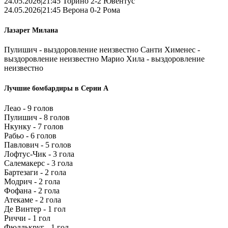
24.05.2026|21:45 Торино 2-2 Ювентус
24.05.2026|21:45 Верона 0-2 Рома
Лазарет Милана
Пулишич - выздоровление неизвестно Санти Хименес -
выздоровление неизвестно Марио Хила - выздоровление
неизвестно
Лучшие бомбардиры в Серии А
Леао - 9 голов
Пулишич - 8 голов
Нкунку - 7 голов
Рабьо - 6 голов
Павлович - 5 голов
Лофтус-Чик - 3 гола
Салемакерс - 3 гола
Бартезаги - 2 гола
Модрич - 2 гола
Фофана - 2 гола
Атекаме - 2 гола
Де Винтер - 1 гол
Риччи - 1 гол
Фюллькруг - 1 гол