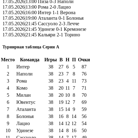
17.05.2026|13:00 Пиза 0-3 Наполи
17.05.2026|13:00 Рома 2-0 Лацио
17.05.2026|16:00 Интер 1-1 Верона
17.05.2026|19:00 Аталанта 0-1 Болонья
17.05.2026|21:45 Сассуоло 2-3 Лечче
17.05.2026|21:45 Удинезе 0-1 Кремонезе
17.05.2026|21:45 Кальяри 2-1 Торино
Турнирная таблица Серии А
Место
Команда
Игры
В
Н
П
Очки
1
Интер
38
27
6
5
87
2
Наполи
38
23
7
8
76
3
Рома
38
23
4
11
73
4
Комо
38
20
11
7
71
5
Милан
38
20
10
8
70
6
Ювентус
38
19
12
7
69
7
Аталанта
38
15
14
9
59
8
Болонья
38
16
8
14
56
9
Лацио
38
14
12
12
54
10
Удинезе
38
14
8
16
50
11
Сассуоло
38
14
7
17
49