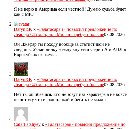
Я не верю в Аморима если честно!!! Думаю судьба будет
как с МЮ
Daryn&K
к
«Галатасарай» повысил предложение по
Леао до €45 млн, но «Милан» требует больше
07.08.2026
Ой Джафар ты походу вообще за статистикой не
следишь. Узнай личку между клубами Серии А и АПЛ в
Еврокубках скажем…
Daryn&K
к
«Галатасарай» повысил предложение по
Леао до €45 млн, но «Милан» требует больше
07.08.2026
Нет ты ошибаешся. Его не зовут иза характера а не вовсе
не потому что игрок плохой и бегать не может
CafarFataliyev
к
«Галатасарай» повысил предложение по