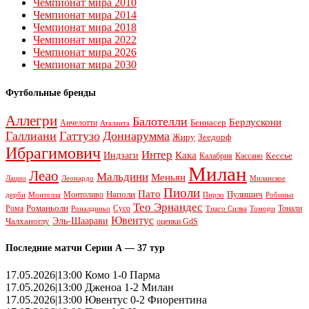
Чемпионат мира 2010
Чемпионат мира 2014
Чемпионат мира 2018
Чемпионат мира 2022
Чемпионат мира 2026
Чемпионат мира 2030
Футбольные бренды
Аллегри
Балотелли
Берлускони
Беннасер
Анчелотти
Аталанта
Галлиани
Гаттузо
Доннарумма
Жиру
Зеедорф
Ибрагимович
Интер
Кака
Индзаги
Кессье
Калабрия
Кассано
Милан
Леао
Мальдини
Меньян
Леонардо
Лацио
Миланское
Пиоли
Пато
Наполи
Монтоливо
Пулишич
Монтелла
Пирло
дерби
Робиньо
Тео Эрнандес
Рома
Романьоли
Сусо
Тонали
Роналдиньо
Тиаго Силва
Томори
Ювентус
Эль-Шаарави
Чалханоглу
оценки GdS
Последние матчи Серии А — 37 тур
17.05.2026|13:00 Комо 1-0 Парма
17.05.2026|13:00 Дженоа 1-2 Милан
17.05.2026|13:00 Ювентус 0-2 Фиорентина