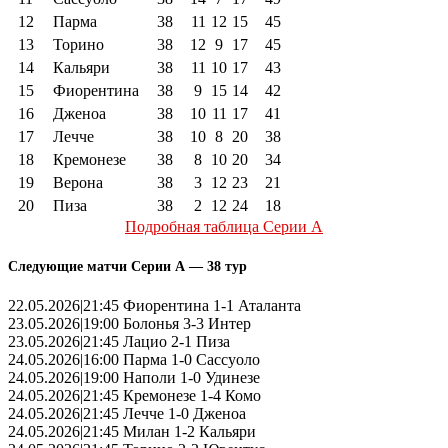
12
Парма
38
11
12
15
45
13
Торино
38
12
9
17
45
14
Кальяри
38
11
10
17
43
15
Фиорентина
38
9
15
14
42
16
Дженоа
38
10
11
17
41
17
Лечче
38
10
8
20
38
18
Кремонезе
38
8
10
20
34
19
Верона
38
3
12
23
21
20
Пиза
38
2
12
24
18
Подробная таблица Серии А
Следующие матчи Серии А — 38 тур
22.05.2026|21:45 Фиорентина 1-1 Аталанта
23.05.2026|19:00 Болонья 3-3 Интер
23.05.2026|21:45 Лацио 2-1 Пиза
24.05.2026|16:00 Парма 1-0 Сассуоло
24.05.2026|19:00 Наполи 1-0 Удинезе
24.05.2026|21:45 Кремонезе 1-4 Комо
24.05.2026|21:45 Лечче 1-0 Дженоа
24.05.2026|21:45 Милан 1-2 Кальяри