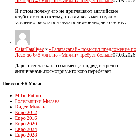
Леао до €45 млн, но «Милан» требует больше
07.08.2026
И потом почему его не приглашают английские
клубы,именно потому,что там весь матч нужно
усиленно работать и бежать немеренно,чего он не…
CafarFataliyev
к
«Галатасарай» повысил предложение по
Леао до €45 млн, но «Милан» требует больше
07.08.2026
Дарын,сейчас как раз момент,2 подряд встречи с
англичанами,посмотрим,кто кого перебегает
Новости ФК Милан
Milan Futuro
Болельщики Милана
Видео Милана
Евро 2012
Евро 2016
Евро 2020
Евро 2024
Евро 2028