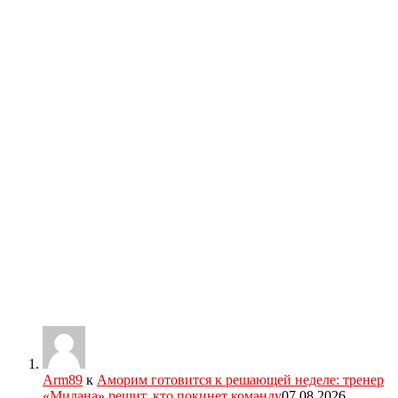
Arm89
к
Аморим готовится к решающей неделе: тренер
«Милана» решит, кто покинет команду
07.08.2026