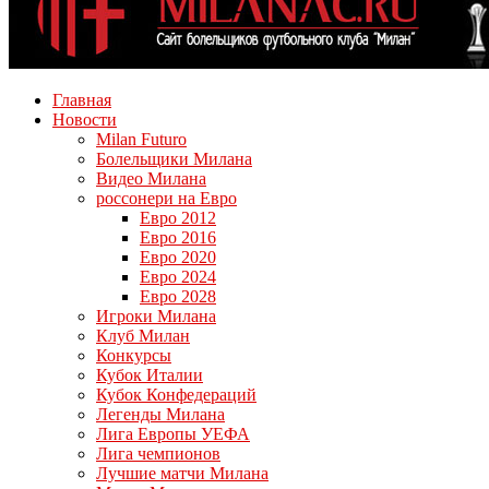
Главная
Новости
Milan Futuro
Болельщики Милана
Видео Милана
россонери на Евро
Евро 2012
Евро 2016
Евро 2020
Евро 2024
Евро 2028
Игроки Милана
Клуб Милан
Конкурсы
Кубок Италии
Кубок Конфедераций
Легенды Милана
Лига Европы УЕФА
Лига чемпионов
Лучшие матчи Милана