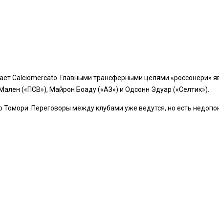
щает Calciomercato. Главными трансферными целями «россонери» 
Мален («ПСВ»), Майрон Боаду («АЗ») и Одсонн Эдуар («Селтик»).
о Томори. Переговоры между клубами уже ведутся, но есть недоп