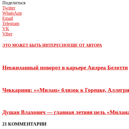
Поделиться
Twitter
WhatsApp
Email
Telegram
VK
Viber
ЭТО МОЖЕТ БЫТЬ ИНТЕРЕСНО
ЕЩЕ ОТ АВТОРА
Неожиданный поворот в карьере Андреа Белотти
Чеккарини: ««Милан» близок к Горецке, Аллегр
Душан Влахович — главная летняя цель «Милана»:
21 КОММЕНТАРИИ