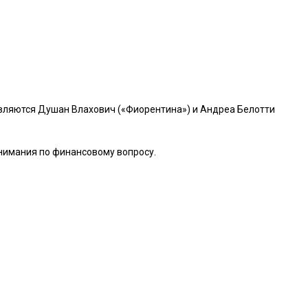
являются Душан Влахович («Фиорентина») и Андреа Белотти
онимания по финансовому вопросу.