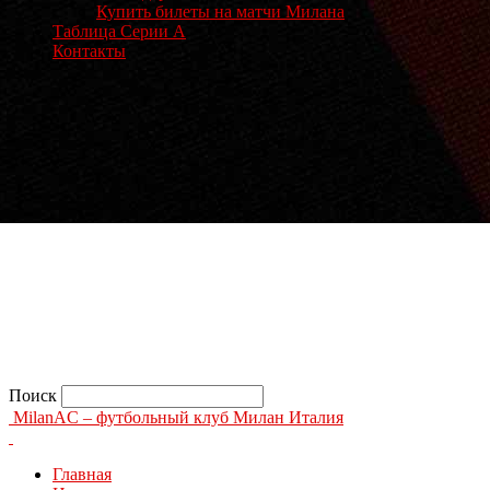
Купить билеты на матчи Милана
Таблица Серии А
Контакты
Поиск
MilanAC – футбольный клуб Милан Италия
Главная