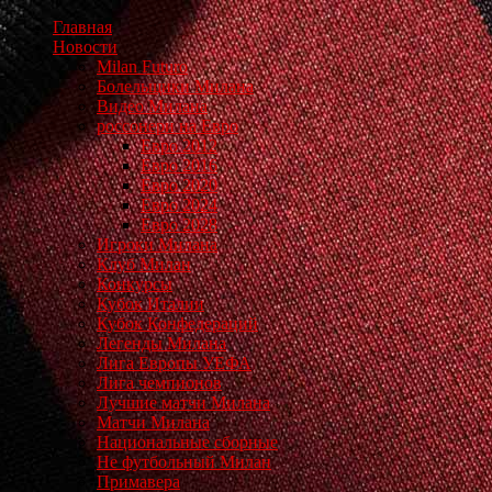
Главная
Новости
Milan Futuro
Болельщики Милана
Видео Милана
россонери на Евро
Евро 2012
Евро 2016
Евро 2020
Евро 2024
Евро 2028
Игроки Милана
Клуб Милан
Конкурсы
Кубок Италии
Кубок Конфедераций
Легенды Милана
Лига Европы УЕФА
Лига чемпионов
Лучшие матчи Милана
Матчи Милана
Национальные сборные
Не футбольный Милан
Примавера