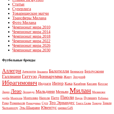
Статьи
Суперлига
Товарищеские матчи
Трансферы Милана
Фото Милана
Чемпионат мира 2010
Чемпионат мира 2014
Чемпионат мира 2018
Чемпионат мира 2022
Чемпионат мира 2026
Чемпионат мира 2030
Футбольные бренды
Аллегри
Балотелли
Берлускони
Беннасер
Анчелотти
Аталанта
Галлиани
Гаттузо
Доннарумма
Жиру
Зеедорф
Ибрагимович
Интер
Кака
Индзаги
Кессье
Калабрия
Кассано
Милан
Леао
Мальдини
Меньян
Леонардо
Лацио
Миланское
Пиоли
Пато
Наполи
Монтоливо
Пулишич
Монтелла
Пирло
дерби
Робиньо
Тео Эрнандес
Рома
Романьоли
Сусо
Тонали
Роналдиньо
Тиаго Силва
Томори
Ювентус
Эль-Шаарави
Чалханоглу
оценки GdS