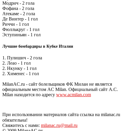
Модрич - 2 гола
Фофана - 2 гола
Атекаме - 2 гола
Де Винтер - 1 гол
Риччи - 1 гол
Фюллькруг - 1 гол
Эступиньян - 1 гол
Лучшие бомбардиры в Кубке Италии
1. Пулишич - 2 гола
2. Леао - 1 гол
2. Нкунку - 1 гол
2. Хименес - 1 гол
MilanAC.ru - сайт болельщиков ФК Милан не является
официальным местом AC Milan. Официальный сайт A.C.
Milan находится по адресу
www.acmilan.com
При использовании материалов сайта ссылка на milanac.ru
обязательна!
Свяжитесь с нами:
milanac.ru@mail.ru
© 2009 MilanaAC.ру