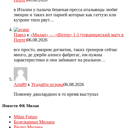
в Италии у палыча бешеная пресса итальянцы любят
эмоции и таких вот парней которые как гаттузо или
кутроне типо рвут…
Павел
к
«Милан» — «Интер» 1-1 (товарищеский матч в
Перте)
06.08.2026
все просто, аморим догматик, таких тренеров сейчас
много, де дзерби алонсо фабрегас, им нужны
характеристики и они забивают на реальное…
Arm89
к
Угадайте игрока
06.08.2026
Помоему джилардино в то время выступал
Новости ФК Милан
Milan Futuro
Болельщики Милана
Видео Милана