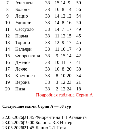
7
Аталанта
38
15
14
9
59
8
Болонья
38
16
8
14
56
9
Лацио
38
14
12
12
54
10
Удинезе
38
14
8
16
50
11
Сассуоло
38
14
7
17
49
12
Парма
38
11
12
15
45
13
Торино
38
12
9
17
45
14
Кальяри
38
11
10
17
43
15
Фиорентина
38
9
15
14
42
16
Дженоа
38
10
11
17
41
17
Лечче
38
10
8
20
38
18
Кремонезе
38
8
10
20
34
19
Верона
38
3
12
23
21
20
Пиза
38
2
12
24
18
Подробная таблица Серии А
Следующие матчи Серии А — 38 тур
22.05.2026|21:45 Фиорентина 1-1 Аталанта
23.05.2026|19:00 Болонья 3-3 Интер
23.05.2026|21:45 Лацио 2-1 Пиза