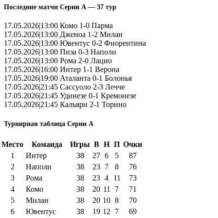
Последние матчи Серии А — 37 тур
17.05.2026|13:00 Комо 1-0 Парма
17.05.2026|13:00 Дженоа 1-2 Милан
17.05.2026|13:00 Ювентус 0-2 Фиорентина
17.05.2026|13:00 Пиза 0-3 Наполи
17.05.2026|13:00 Рома 2-0 Лацио
17.05.2026|16:00 Интер 1-1 Верона
17.05.2026|19:00 Аталанта 0-1 Болонья
17.05.2026|21:45 Сассуоло 2-3 Лечче
17.05.2026|21:45 Удинезе 0-1 Кремонезе
17.05.2026|21:45 Кальяри 2-1 Торино
Турнирная таблица Серии А
Место
Команда
Игры
В
Н
П
Очки
1
Интер
38
27
6
5
87
2
Наполи
38
23
7
8
76
3
Рома
38
23
4
11
73
4
Комо
38
20
11
7
71
5
Милан
38
20
10
8
70
6
Ювентус
38
19
12
7
69