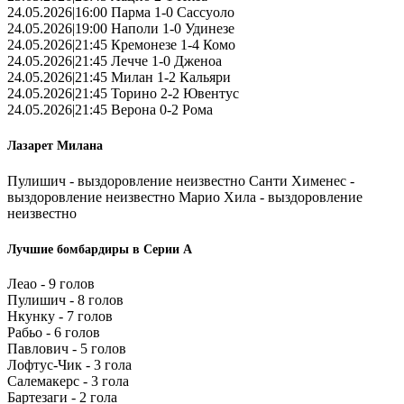
24.05.2026|16:00 Парма 1-0 Сассуоло
24.05.2026|19:00 Наполи 1-0 Удинезе
24.05.2026|21:45 Кремонезе 1-4 Комо
24.05.2026|21:45 Лечче 1-0 Дженоа
24.05.2026|21:45 Милан 1-2 Кальяри
24.05.2026|21:45 Торино 2-2 Ювентус
24.05.2026|21:45 Верона 0-2 Рома
Лазарет Милана
Пулишич - выздоровление неизвестно Санти Хименес -
выздоровление неизвестно Марио Хила - выздоровление
неизвестно
Лучшие бомбардиры в Серии А
Леао - 9 голов
Пулишич - 8 голов
Нкунку - 7 голов
Рабьо - 6 голов
Павлович - 5 голов
Лофтус-Чик - 3 гола
Салемакерс - 3 гола
Бартезаги - 2 гола