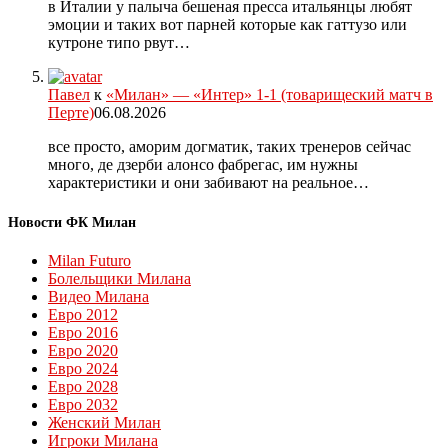
в Италии у палыча бешеная пресса итальянцы любят
эмоции и таких вот парней которые как гаттузо или
кутроне типо рвут…
Павел
к
«Милан» — «Интер» 1-1 (товарищеский матч в
Перте)
06.08.2026
все просто, аморим догматик, таких тренеров сейчас
много, де дзерби алонсо фабрегас, им нужны
характеристики и они забивают на реальное…
Новости ФК Милан
Milan Futuro
Болельщики Милана
Видео Милана
Евро 2012
Евро 2016
Евро 2020
Евро 2024
Евро 2028
Евро 2032
Женский Милан
Игроки Милана