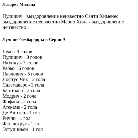
Лазарет Милана
Пулишич - выздоровление неизвестно Санти Хименес -
выздоровление неизвестно Марио Хила - выздоровление
неизвестно
Лучшие бомбардиры в Серии А
Леао - 9 голов
Пулишич - 8 голов
Нкунку - 7 голов
Рабьо - 6 голов
Павлович - 5 голов
Лофтус-Чик - 3 гола
Салемакерс - 3 гола
Бартезаги - 2 гола
Модрич - 2 гола
Фофана - 2 гола
Атекаме - 2 гола
Де Винтер - 1 гол
Риччи - 1 гол
Фюллькруг - 1 гол
Эступиньян - 1 гол