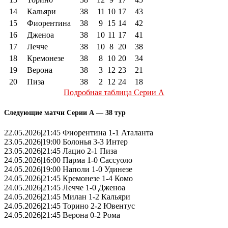
14
Кальяри
38
11
10
17
43
15
Фиорентина
38
9
15
14
42
16
Дженоа
38
10
11
17
41
17
Лечче
38
10
8
20
38
18
Кремонезе
38
8
10
20
34
19
Верона
38
3
12
23
21
20
Пиза
38
2
12
24
18
Подробная таблица Серии А
Следующие матчи Серии А — 38 тур
22.05.2026|21:45 Фиорентина 1-1 Аталанта
23.05.2026|19:00 Болонья 3-3 Интер
23.05.2026|21:45 Лацио 2-1 Пиза
24.05.2026|16:00 Парма 1-0 Сассуоло
24.05.2026|19:00 Наполи 1-0 Удинезе
24.05.2026|21:45 Кремонезе 1-4 Комо
24.05.2026|21:45 Лечче 1-0 Дженоа
24.05.2026|21:45 Милан 1-2 Кальяри
24.05.2026|21:45 Торино 2-2 Ювентус
24.05.2026|21:45 Верона 0-2 Рома