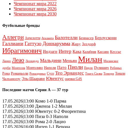
Чемпионат мира 2022
Чемпионат мира 2026
Чемпионат мира 2030
Футбольные бренды
Аллегри
Балотелли
Берлускони
Беннасер
Анчелотти
Аталанта
Галлиани
Гаттузо
Доннарумма
Жиру
Зеедорф
Ибрагимович
Интер
Кака
Индзаги
Кессье
Калабрия
Кассано
Милан
Леао
Мальдини
Меньян
Леонардо
Лацио
Миланское
Пиоли
Пато
Наполи
Монтоливо
Пулишич
Монтелла
Пирло
дерби
Робиньо
Тео Эрнандес
Рома
Романьоли
Сусо
Тонали
Роналдиньо
Тиаго Силва
Томори
Ювентус
Эль-Шаарави
Чалханоглу
оценки GdS
Последние матчи Серии А — 37 тур
17.05.2026|13:00 Комо 1-0 Парма
17.05.2026|13:00 Дженоа 1-2 Милан
17.05.2026|13:00 Ювентус 0-2 Фиорентина
17.05.2026|13:00 Пиза 0-3 Наполи
17.05.2026|13:00 Рома 2-0 Лацио
17.05.2026|16:00 Интер 1-1 Верона