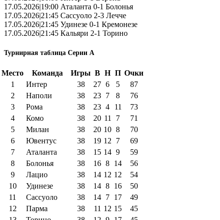
17.05.2026|19:00 Аталанта 0-1 Болонья
17.05.2026|21:45 Сассуоло 2-3 Лечче
17.05.2026|21:45 Удинезе 0-1 Кремонезе
17.05.2026|21:45 Кальяри 2-1 Торино
Турнирная таблица Серии А
Место
Команда
Игры
В
Н
П
Очки
1
Интер
38
27
6
5
87
2
Наполи
38
23
7
8
76
3
Рома
38
23
4
11
73
4
Комо
38
20
11
7
71
5
Милан
38
20
10
8
70
6
Ювентус
38
19
12
7
69
7
Аталанта
38
15
14
9
59
8
Болонья
38
16
8
14
56
9
Лацио
38
14
12
12
54
10
Удинезе
38
14
8
16
50
11
Сассуоло
38
14
7
17
49
12
Парма
38
11
12
15
45
13
Торино
38
12
9
17
45