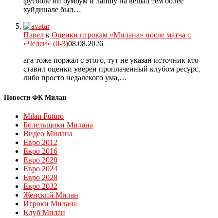
футболе ни бумбум и лапшу на вешал тем более
хуйдинале был…
Павел
к
Оценки игрокам «Милана» после матча с
«Челси» (0-3)
08.08.2026
ага тоже поржал с этого, тут не указан источник кто
ставил оценки уверен проплаченный клубом ресурс,
либо просто недалекого ума,…
Новости ФК Милан
Milan Futuro
Болельщики Милана
Видео Милана
Евро 2012
Евро 2016
Евро 2020
Евро 2024
Евро 2028
Евро 2032
Женский Милан
Игроки Милана
Клуб Милан