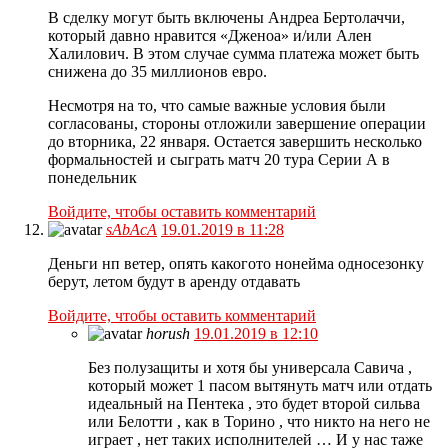
В сделку могут быть включены Андреа Бертолаччи,
который давно нравится «Дженоа» и/или Ален
Халилович. В этом случае сумма платежа может быть
снижена до 35 миллионов евро.
Несмотря на то, что самые важные условия были
согласованы, стороны отложили завершение операции
до вторника, 22 января. Остается завершить несколько
формальностей и сыграть матч 20 тура Серии А в
понедельник
Войдите, чтобы оставить комментарий
sAbAcA
19.01.2019 в 11:28
Деньги нп ветер, опять какогото нонейма односезонку
берут, летом будут в аренду отдавать
Войдите, чтобы оставить комментарий
horush
19.01.2019 в 12:10
Без полузащиты и хотя бы универсала Савича ,
который может 1 пасом вытянуть матч или отдать
идеальный на Пентека , это будет второй сильва
или Белотти , как в Торино , что никто на него не
играет , нет таких исполнителей … И у нас таже