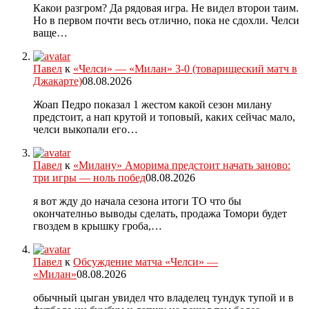
Какои разгром? Да рядовая игра. Не видел второи таим.
Но в первом почти весь отлично, пока не сдохли. Челси
ваще…
Павел
к
«Челси» — «Милан» 3-0 (товарищеский матч в
Джакарте)
08.08.2026
Жоап Педро показал 1 жестом какой сезон милану
предстоит, а нап крутой и топовый, каких сейчас мало,
челси выкопали его…
Павел
к
«Милану» Аморима предстоит начать заново:
три игры — ноль побед
08.08.2026
я вот жду до начала сезона итоги ТО что бы
окончателньо выводы сделать, продажа Томори будет
гвоздем в крышку гроба,…
Павел
к
Обсуждение матча «Челси» —
«Милан»
08.08.2026
обычный цыган увидел что владелец тундук тупой и в