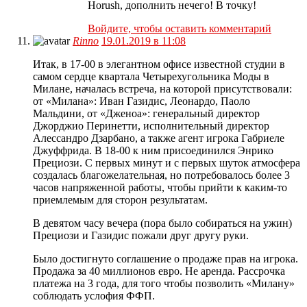
Horush, дополнить нечего! В точку!
Войдите, чтобы оставить комментарий
Rinno
19.01.2019 в 11:08
Итак, в 17-00 в элегантном офисе известной студии в
самом сердце квартала Четырехугольника Моды в
Милане, началась встреча, на которой присутствовали:
от «Милана»: Иван Газидис, Леонардо, Паоло
Мальдини, от «Дженоа»: генеральный директор
Джорджио Перинетти, исполнительный директор
Алессандро Дзарбано, а также агент игрока Габриеле
Джуффрида. В 18-00 к ним присоединился Энрико
Прециози. С первых минут и с первых шуток атмосфера
создалась благожелательная, но потребовалось более 3
часов напряженной работы, чтобы прийти к каким-то
приемлемым для сторон результатам.
В девятом часу вечера (пора было собираться на ужин)
Прециози и Газидис пожали друг другу руки.
Было достигнуто соглашение о продаже прав на игрока.
Продажа за 40 миллионов евро. Не аренда. Рассрочка
платежа на 3 года, для того чтобы позволить «Милану»
соблюдать услофия ФФП.