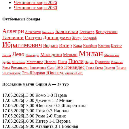
Чемпионат мира 2026
Чемпионат мира 2030
Футбольные бренды
Аллегри
Балотелли
Берлускони
Беннасер
Анчелотти
Аталанта
Галлиани
Гаттузо
Доннарумма
Жиру
Зеедорф
Ибрагимович
Интер
Кака
Индзаги
Кессье
Калабрия
Кассано
Милан
Леао
Мальдини
Меньян
Леонардо
Лацио
Миланское
Пиоли
Пато
Наполи
Монтоливо
Пулишич
Монтелла
Пирло
дерби
Робиньо
Тео Эрнандес
Рома
Романьоли
Сусо
Тонали
Роналдиньо
Тиаго Силва
Томори
Ювентус
Эль-Шаарави
Чалханоглу
оценки GdS
Последние матчи Серии А — 37 тур
17.05.2026|13:00 Комо 1-0 Парма
17.05.2026|13:00 Дженоа 1-2 Милан
17.05.2026|13:00 Ювентус 0-2 Фиорентина
17.05.2026|13:00 Пиза 0-3 Наполи
17.05.2026|13:00 Рома 2-0 Лацио
17.05.2026|16:00 Интер 1-1 Верона
17.05.2026|19:00 Аталанта 0-1 Болонья