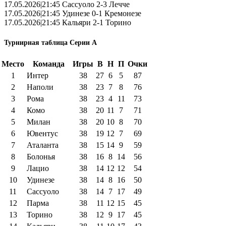
17.05.2026|21:45 Сассуоло 2-3 Лечче
17.05.2026|21:45 Удинезе 0-1 Кремонезе
17.05.2026|21:45 Кальяри 2-1 Торино
Турнирная таблица Серии А
Место
Команда
Игры
В
Н
П
Очки
1
Интер
38
27
6
5
87
2
Наполи
38
23
7
8
76
3
Рома
38
23
4
11
73
4
Комо
38
20
11
7
71
5
Милан
38
20
10
8
70
6
Ювентус
38
19
12
7
69
7
Аталанта
38
15
14
9
59
8
Болонья
38
16
8
14
56
9
Лацио
38
14
12
12
54
10
Удинезе
38
14
8
16
50
11
Сассуоло
38
14
7
17
49
12
Парма
38
11
12
15
45
13
Торино
38
12
9
17
45