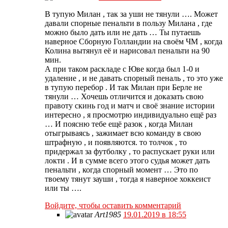
В тупую Милан , так за уши не тянули …. Может
давали спорные пенальти в пользу Милана , где
можно было дать или не дать … Ты путаешь
наверное Сборную Голландии на своём ЧМ , когда
Колина вытянул её и нарисовал пенальти на 90
мин.
А при таком раскладе с Юве когда был 1-0 и
удаление , и не давать спорный пеналь , то это уже
в тупую перебор . И так Милан при Берле не
тянули … Хочешь отличится и доказать свою
правоту скинь год и матч и своё знание истории
интересно , я просмотрю индивидуально ещё раз
… И поясню тебе ещё разок , когда Милан
отыгрываясь , зажимает всю команду в свою
штрафную , и появляются. то толчок , то
придержал за футболку , то распускает руки или
локти . И в сумме всего этого судья может дать
пенальти , когда спорный момент … Это по
твоему тянут зауши , тогда я наверное хоккеист
или ты ….
Войдите, чтобы оставить комментарий
Art1985
19.01.2019 в 18:55