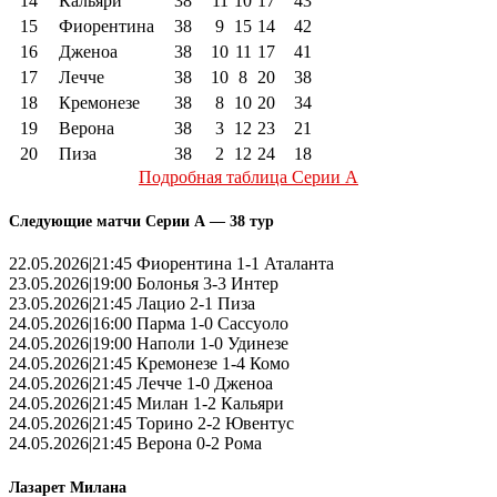
14
Кальяри
38
11
10
17
43
15
Фиорентина
38
9
15
14
42
16
Дженоа
38
10
11
17
41
17
Лечче
38
10
8
20
38
18
Кремонезе
38
8
10
20
34
19
Верона
38
3
12
23
21
20
Пиза
38
2
12
24
18
Подробная таблица Серии А
Следующие матчи Серии А — 38 тур
22.05.2026|21:45 Фиорентина 1-1 Аталанта
23.05.2026|19:00 Болонья 3-3 Интер
23.05.2026|21:45 Лацио 2-1 Пиза
24.05.2026|16:00 Парма 1-0 Сассуоло
24.05.2026|19:00 Наполи 1-0 Удинезе
24.05.2026|21:45 Кремонезе 1-4 Комо
24.05.2026|21:45 Лечче 1-0 Дженоа
24.05.2026|21:45 Милан 1-2 Кальяри
24.05.2026|21:45 Торино 2-2 Ювентус
24.05.2026|21:45 Верона 0-2 Рома
Лазарет Милана