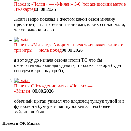
Павел
к
«Челси» — «Милан» 3-0 (товарищеский матч в
Джакарте)
08.08.2026
Жоап Педро показал 1 жестом какой сезон милану
предстоит, а нап крутой и топовый, каких сейчас мало,
челси выкопали его…
Павел
к
«Милану» Аморима предстоит начать заново:
три игры — ноль побед
08.08.2026
я вот жду до начала сезона итоги ТО что бы
окончателньо выводы сделать, продажа Томори будет
гвоздем в крышку гроба,…
Павел
к
Обсуждение матча «Челси» —
«Милан»
08.08.2026
обычный цыган увидел что владелец тундук тупой и в
футболе ни бумбум и лапшу на вешал тем более
хуйдинале был…
Новости ФК Милан