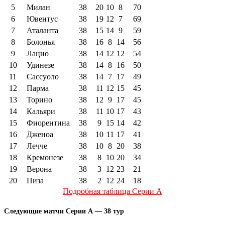
5
Милан
38
20
10
8
70
6
Ювентус
38
19
12
7
69
7
Аталанта
38
15
14
9
59
8
Болонья
38
16
8
14
56
9
Лацио
38
14
12
12
54
10
Удинезе
38
14
8
16
50
11
Сассуоло
38
14
7
17
49
12
Парма
38
11
12
15
45
13
Торино
38
12
9
17
45
14
Кальяри
38
11
10
17
43
15
Фиорентина
38
9
15
14
42
16
Дженоа
38
10
11
17
41
17
Лечче
38
10
8
20
38
18
Кремонезе
38
8
10
20
34
19
Верона
38
3
12
23
21
20
Пиза
38
2
12
24
18
Подробная таблица Серии А
Следующие матчи Серии А — 38 тур