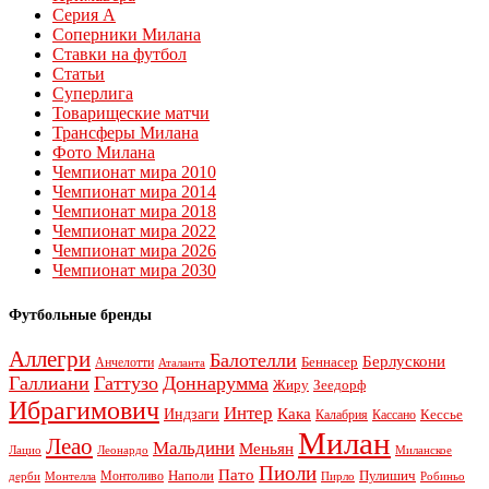
Серия А
Соперники Милана
Ставки на футбол
Статьи
Суперлига
Товарищеские матчи
Трансферы Милана
Фото Милана
Чемпионат мира 2010
Чемпионат мира 2014
Чемпионат мира 2018
Чемпионат мира 2022
Чемпионат мира 2026
Чемпионат мира 2030
Футбольные бренды
Аллегри
Балотелли
Берлускони
Беннасер
Анчелотти
Аталанта
Галлиани
Гаттузо
Доннарумма
Жиру
Зеедорф
Ибрагимович
Интер
Кака
Индзаги
Кессье
Калабрия
Кассано
Милан
Леао
Мальдини
Меньян
Леонардо
Лацио
Миланское
Пиоли
Пато
Наполи
Монтоливо
Пулишич
Монтелла
Пирло
дерби
Робиньо