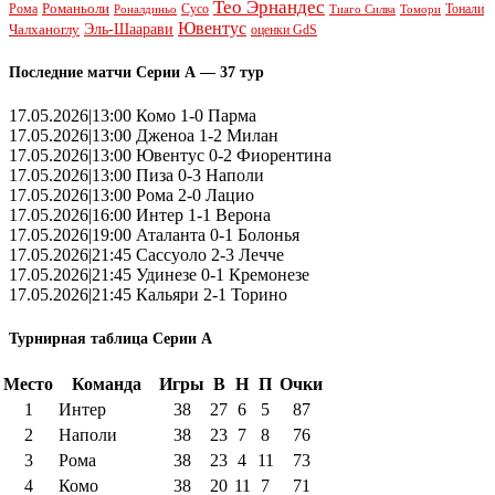
Тео Эрнандес
Рома
Романьоли
Сусо
Тонали
Роналдиньо
Тиаго Силва
Томори
Ювентус
Эль-Шаарави
Чалханоглу
оценки GdS
Последние матчи Серии А — 37 тур
17.05.2026|13:00 Комо 1-0 Парма
17.05.2026|13:00 Дженоа 1-2 Милан
17.05.2026|13:00 Ювентус 0-2 Фиорентина
17.05.2026|13:00 Пиза 0-3 Наполи
17.05.2026|13:00 Рома 2-0 Лацио
17.05.2026|16:00 Интер 1-1 Верона
17.05.2026|19:00 Аталанта 0-1 Болонья
17.05.2026|21:45 Сассуоло 2-3 Лечче
17.05.2026|21:45 Удинезе 0-1 Кремонезе
17.05.2026|21:45 Кальяри 2-1 Торино
Турнирная таблица Серии А
Место
Команда
Игры
В
Н
П
Очки
1
Интер
38
27
6
5
87
2
Наполи
38
23
7
8
76
3
Рома
38
23
4
11
73
4
Комо
38
20
11
7
71