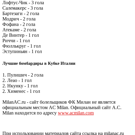
Лофтус-Чик - 3 гола
Салемакерс - 3 гола
Бартезаги - 2 гола
Модрич - 2 гола
Фофана - 2 гола
Атекаме - 2 гола
Де Винтер - 1 гол
Риччи - 1 гол
Фюллькруг - 1 гол
Эступиньян - 1 гол
Лучшие бомбардиры в Кубке Италии
1. Пулишич - 2 гола
2. Леао - 1 гол
2. Нкунку - 1 гол
2. Хименес - 1 гол
MilanAC.ru - сайт болельщиков ФК Милан не является
официальным местом AC Milan. Официальный сайт A.C.
Milan находится по адресу
www.acmilan.com
При использовании материалов сайта ссылка на milanac.ru