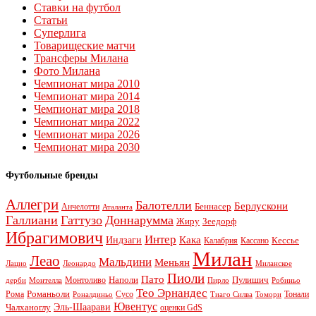
Ставки на футбол
Статьи
Суперлига
Товарищеские матчи
Трансферы Милана
Фото Милана
Чемпионат мира 2010
Чемпионат мира 2014
Чемпионат мира 2018
Чемпионат мира 2022
Чемпионат мира 2026
Чемпионат мира 2030
Футбольные бренды
Аллегри
Балотелли
Берлускони
Беннасер
Анчелотти
Аталанта
Галлиани
Гаттузо
Доннарумма
Жиру
Зеедорф
Ибрагимович
Интер
Кака
Индзаги
Кессье
Калабрия
Кассано
Милан
Леао
Мальдини
Меньян
Леонардо
Лацио
Миланское
Пиоли
Пато
Наполи
Монтоливо
Пулишич
Монтелла
Пирло
дерби
Робиньо
Тео Эрнандес
Рома
Романьоли
Сусо
Тонали
Роналдиньо
Тиаго Силва
Томори
Ювентус
Эль-Шаарави
Чалханоглу
оценки GdS