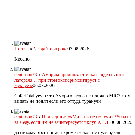
Horush
к
Угадайте игрока
07.08.2026
Креспо
centurion73
к
Аморим продолжает искать идеального
латераля… при этом экспериментирует с
Чуквуезе
06.08.2026
CafarFataliyev а что Аморим этого не понял в МЮ? хотя
видать не понял если его оттуда туранули
centurion73
к
Палладини: «»Милан» не получит €50 млн
за Леау, если им не заинтересуется клуб АПЛ»
06.08.2026
да никому этот пигмей кроме турков не нужен,если