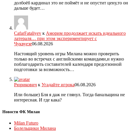
долбоёб кардинал это не поймёт и не опустит цену,то он
дальше будет…
CafarFataliyev
к
Аморим продолжает искать идеального
латераля… при этом экспериментирует с
Чуквуезе
06.08.2026
Настоящий уровень игры Милана можно проверить
только во встречах с английскими командами,и нужно
поблагодарить составителей календаря предсезонной
подготовки за возможность…
Рюрикович
к
Угадайте игрока
06.08.2026
Или больше) Бля я даж не глянул. Тогда банальщина не
интересная. И где кака?
Новости ФК Милан
Milan Futuro
Болельщики Милана