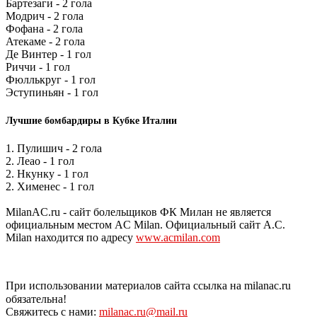
Бартезаги - 2 гола
Модрич - 2 гола
Фофана - 2 гола
Атекаме - 2 гола
Де Винтер - 1 гол
Риччи - 1 гол
Фюллькруг - 1 гол
Эступиньян - 1 гол
Лучшие бомбардиры в Кубке Италии
1. Пулишич - 2 гола
2. Леао - 1 гол
2. Нкунку - 1 гол
2. Хименес - 1 гол
MilanAC.ru - сайт болельщиков ФК Милан не является
официальным местом AC Milan. Официальный сайт A.C.
Milan находится по адресу
www.acmilan.com
При использовании материалов сайта ссылка на milanac.ru
обязательна!
Свяжитесь с нами:
milanac.ru@mail.ru