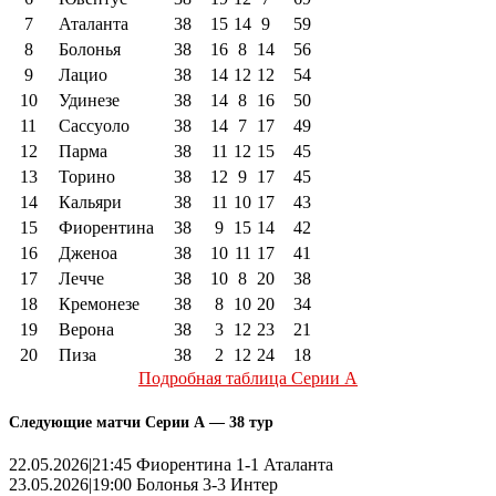
7
Аталанта
38
15
14
9
59
8
Болонья
38
16
8
14
56
9
Лацио
38
14
12
12
54
10
Удинезе
38
14
8
16
50
11
Сассуоло
38
14
7
17
49
12
Парма
38
11
12
15
45
13
Торино
38
12
9
17
45
14
Кальяри
38
11
10
17
43
15
Фиорентина
38
9
15
14
42
16
Дженоа
38
10
11
17
41
17
Лечче
38
10
8
20
38
18
Кремонезе
38
8
10
20
34
19
Верона
38
3
12
23
21
20
Пиза
38
2
12
24
18
Подробная таблица Серии А
Следующие матчи Серии А — 38 тур
22.05.2026|21:45 Фиорентина 1-1 Аталанта
23.05.2026|19:00 Болонья 3-3 Интер