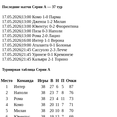
Последние матчи Серии А — 37 тур
17.05.2026|13:00 Комо 1-0 Парма
17.05.2026|13:00 Дженоа 1-2 Милан
17.05.2026|13:00 Ювентус 0-2 Фиорентина
17.05.2026|13:00 Пиза 0-3 Наполи
17.05.2026|13:00 Рома 2-0 Лацио
17.05.2026|16:00 Интер 1-1 Верона
17.05.2026|19:00 Аталанта 0-1 Болонья
17.05.2026|21:45 Сассуоло 2-3 Лечче
17.05.2026|21:45 Удинезе 0-1 Кремонезе
17.05.2026|21:45 Кальяри 2-1 Торино
Турнирная таблица Серии А
Место
Команда
Игры
В
Н
П
Очки
1
Интер
38
27
6
5
87
2
Наполи
38
23
7
8
76
3
Рома
38
23
4
11
73
4
Комо
38
20
11
7
71
5
Милан
38
20
10
8
70
6
Ювентус
38
19
12
7
69