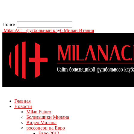
Поиск
MilanAC – футбольный клуб Милан Италия
Главная
Новости
Milan Futuro
Болельщики Милана
Видео Милана
россонери на Евро
Евро 2012