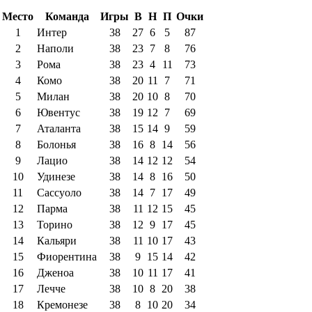
Место
Команда
Игры
В
Н
П
Очки
1
Интер
38
27
6
5
87
2
Наполи
38
23
7
8
76
3
Рома
38
23
4
11
73
4
Комо
38
20
11
7
71
5
Милан
38
20
10
8
70
6
Ювентус
38
19
12
7
69
7
Аталанта
38
15
14
9
59
8
Болонья
38
16
8
14
56
9
Лацио
38
14
12
12
54
10
Удинезе
38
14
8
16
50
11
Сассуоло
38
14
7
17
49
12
Парма
38
11
12
15
45
13
Торино
38
12
9
17
45
14
Кальяри
38
11
10
17
43
15
Фиорентина
38
9
15
14
42
16
Дженоа
38
10
11
17
41
17
Лечче
38
10
8
20
38
18
Кремонезе
38
8
10
20
34