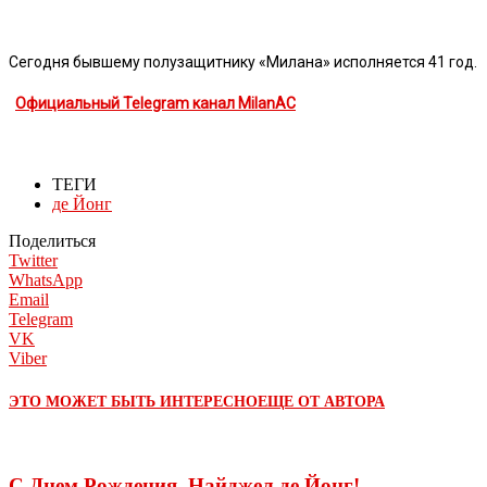
Сегодня бывшему полузащитнику «Милана» исполняется 41 год.
Официальный Telegram канал MilanAC
ТЕГИ
де Йонг
Поделиться
Twitter
WhatsApp
Email
Telegram
VK
Viber
ЭТО МОЖЕТ БЫТЬ ИНТЕРЕСНО
ЕЩЕ ОТ АВТОРА
С Днем Рождения, Найджел де Йонг!