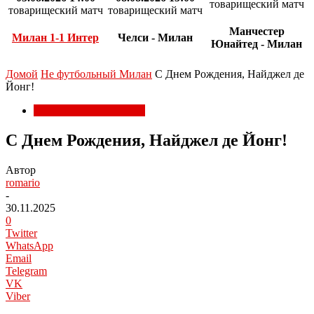
товарищеский матч
товарищеский матч
товарищеский матч
Манчестер
Милан 1-1 Интер
Челси - Милан
Юнайтед - Милан
Домой
Не футбольный Милан
С Днем Рождения, Найджел де
Йонг!
Не футбольный Милан
С Днем Рождения, Найджел де Йонг!
Автор
romario
-
30.11.2025
0
Twitter
WhatsApp
Email
Telegram
VK
Viber