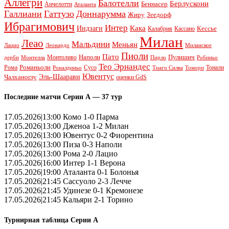
Аллегри
Балотелли
Берлускони
Беннасер
Анчелотти
Аталанта
Галлиани
Гаттузо
Доннарумма
Жиру
Зеедорф
Ибрагимович
Интер
Кака
Индзаги
Кессье
Калабрия
Кассано
Милан
Леао
Мальдини
Меньян
Леонардо
Лацио
Миланское
Пиоли
Пато
Наполи
Монтоливо
Пулишич
Монтелла
Пирло
дерби
Робиньо
Тео Эрнандес
Рома
Романьоли
Сусо
Тонали
Роналдиньо
Тиаго Силва
Томори
Ювентус
Эль-Шаарави
Чалханоглу
оценки GdS
Последние матчи Серии А — 37 тур
17.05.2026|13:00 Комо 1-0 Парма
17.05.2026|13:00 Дженоа 1-2 Милан
17.05.2026|13:00 Ювентус 0-2 Фиорентина
17.05.2026|13:00 Пиза 0-3 Наполи
17.05.2026|13:00 Рома 2-0 Лацио
17.05.2026|16:00 Интер 1-1 Верона
17.05.2026|19:00 Аталанта 0-1 Болонья
17.05.2026|21:45 Сассуоло 2-3 Лечче
17.05.2026|21:45 Удинезе 0-1 Кремонезе
17.05.2026|21:45 Кальяри 2-1 Торино
Турнирная таблица Серии А