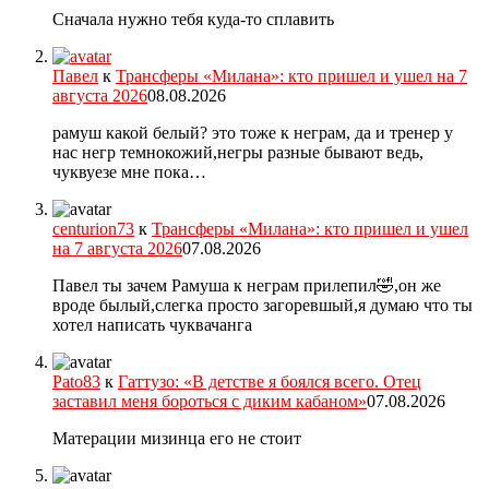
Сначала нужно тебя куда-то сплавить
Павел
к
Трансферы «Милана»: кто пришел и ушел на 7
августа 2026
08.08.2026
рамуш какой белый? это тоже к неграм, да и тренер у
нас негр темнокожий,негры разные бывают ведь,
чуквуезе мне пока…
centurion73
к
Трансферы «Милана»: кто пришел и ушел
на 7 августа 2026
07.08.2026
Павел ты зачем Рамуша к неграм прилепил🤣,он же
вроде былый,слегка просто загоревшый,я думаю что ты
хотел написать чуквачанга
Pato83
к
Гаттузо: «В детстве я боялся всего. Отец
заставил меня бороться с диким кабаном»
07.08.2026
Матерации мизинца его не стоит