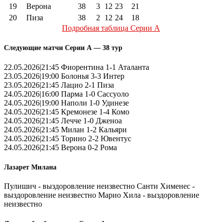
19
Верона
38
3
12
23
21
20
Пиза
38
2
12
24
18
Подробная таблица Серии А
Следующие матчи Серии А — 38 тур
22.05.2026|21:45 Фиорентина 1-1 Аталанта
23.05.2026|19:00 Болонья 3-3 Интер
23.05.2026|21:45 Лацио 2-1 Пиза
24.05.2026|16:00 Парма 1-0 Сассуоло
24.05.2026|19:00 Наполи 1-0 Удинезе
24.05.2026|21:45 Кремонезе 1-4 Комо
24.05.2026|21:45 Лечче 1-0 Дженоа
24.05.2026|21:45 Милан 1-2 Кальяри
24.05.2026|21:45 Торино 2-2 Ювентус
24.05.2026|21:45 Верона 0-2 Рома
Лазарет Милана
Пулишич - выздоровление неизвестно Санти Хименес -
выздоровление неизвестно Марио Хила - выздоровление
неизвестно