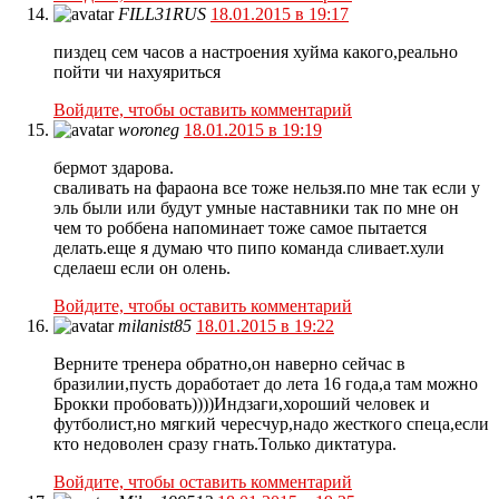
FILL31RUS
18.01.2015 в 19:17
пиздец сем часов а настроения хуйма какого,реально
пойти чи нахуяриться
Войдите, чтобы оставить комментарий
woroneg
18.01.2015 в 19:19
бермот здарова.
сваливать на фараона все тоже нельзя.по мне так если у
эль были или будут умные наставники так по мне он
чем то роббена напоминает тоже самое пытается
делать.еще я думаю что пипо команда сливает.хули
сделаеш если он олень.
Войдите, чтобы оставить комментарий
milanist85
18.01.2015 в 19:22
Верните тренера обратно,он наверно сейчас в
бразилии,пусть доработает до лета 16 года,а там можно
Брокки пробовать))))Индзаги,хороший человек и
футболист,но мягкий чересчур,надо жесткого спеца,если
кто недоволен сразу гнать.Только диктатура.
Войдите, чтобы оставить комментарий