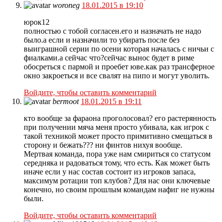
woroneg
18.01.2015 в 19:10
юрок12
полностью с тобой согласен.его и назначать не надо
было.а если и назначили то убирать после без
выиграшной серии по осени которая началась с ничьи с
фиалками.а сейчас что?сейчас вынос будет в риме
обосреться с пармой и проебет юве.как раз трансферное
окно закроеться и все свалят на пипо и могут уволить.
Войдите, чтобы оставить комментарий
bermoot
18.01.2015 в 19:11
кто вообще за фараона проголосовал? его растерянность
при получении мяча меня просто убивала, как игрок с
такой техникой может просто примитивно смещаться в
сторону и бежать??? ни финтов нихуя вообще.
Мертвая команда, пора уже нам смириться со статусом
середняка и радоваться тому, что есть. Как может быть
иначе если у нас состав состоит из игроков запаса,
максимум ротации топ клубов? Для нас они ключевые
конечно, но своим прошлым командам нафиг не нужны
были.
Войдите, чтобы оставить комментарий