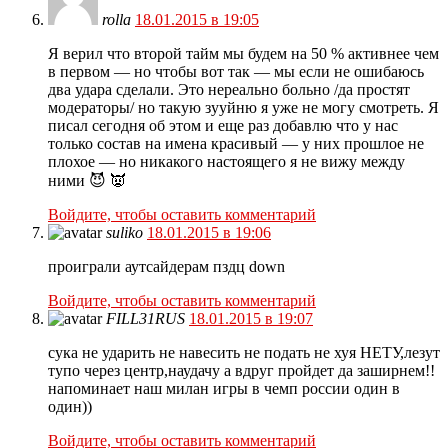
rolla
18.01.2015 в 19:05
Я верил что второй тайм мы будем на 50 % активнее чем
в первом — но чтобы вот так — мы если не ошибаюсь
два удара сделали. Это нереально больно /да простят
модераторы/ но такую зууйню я уже не могу смотреть. Я
писал сегодня об этом и еще раз добавлю что у нас
только состав на имена красивый — у них прошлое не
плохое — но никакого настоящего я не вижу между
ними 😈 👿
Войдите, чтобы оставить комментарий
suliko
18.01.2015 в 19:06
проиграли аутсайдерам пздц down
Войдите, чтобы оставить комментарий
FILL31RUS
18.01.2015 в 19:07
сука не ударить не навесить не подать не хуя НЕТУ,лезут
тупо через центр,наудачу а вдруг пройдет да заширнем!!
напоминает наш милан игры в чемп россии один в
один))
Войдите, чтобы оставить комментарий