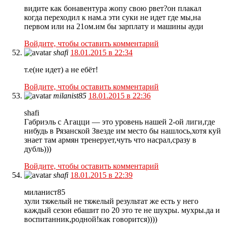
видите как бонавентура жопу свою рвет?он плакал
когда переходил к нам.а эти суки не идет где мы,на
первом или на 21ом.им бы зарплату и машины ауди
Войдите, чтобы оставить комментарий
shafi
18.01.2015 в 22:34
т.е(не идет) а не ебёт!
Войдите, чтобы оставить комментарий
milanist85
18.01.2015 в 22:36
shafi
Габриэль с Агацци — это уровень нашей 2-ой лиги,где
нибудь в Рязанской Звезде им место бы нашлось,хотя куй
знает там армян тренерует,чуть что насрал,сразу в
дубль)))
Войдите, чтобы оставить комментарий
shafi
18.01.2015 в 22:39
миланист85
хули тяжелый не тяжелый результат же есть у него
каждый сезон ебашит по 20 это те не шухры. мухры.да и
воспитанник,родной!как говорится))))