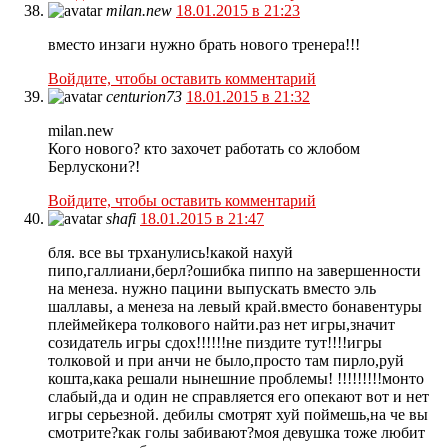
milan.new
18.01.2015 в 21:23
вместо инзаги нужно брать нового тренера!!!
Войдите, чтобы оставить комментарий
centurion73
18.01.2015 в 21:32
milan.new
Кого нового? кто захочет работать со жлобом
Берлускони?!
Войдите, чтобы оставить комментарий
shafi
18.01.2015 в 21:47
бля. все вы трханулись!какой нахуй
пипо,галлиани,берл?ошибка пиппо на завершенности
на менеза. нужно пацини выпускать вместо эль
шаллавы, а менеза на левый край.вместо бонавентуры
плеймейкера толкового найти.раз нет игры,значит
созидатель игры сдох!!!!!!не пиздите тут!!!!игры
толковой и при анчи не было,просто там пирло,руй
кошта,кака решали нынешние проблемы! !!!!!!!!!монто
слабый,да и один не справляется его опекают вот и нет
игры серьезной. дебилы смотрят хуй поймешь,на че вы
смотрите?как голы забивают?моя девушка тоже любит