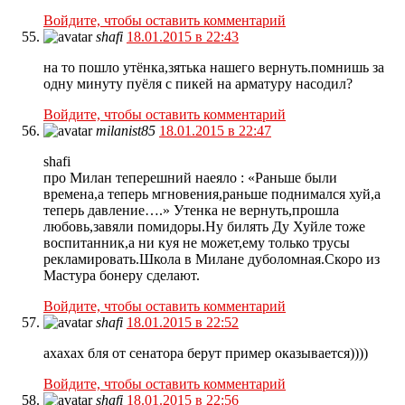
Войдите, чтобы оставить комментарий
shafi
18.01.2015 в 22:43
на то пошло утёнка,зятька нашего вернуть.помнишь за
одну минуту пуёля с пикей на арматуру насодил?
Войдите, чтобы оставить комментарий
milanist85
18.01.2015 в 22:47
shafi
про Милан теперешний наеяло : «Раньше были
времена,а теперь мгновения,раньше поднимался хуй,а
теперь давление….» Утенка не вернуть,прошла
любовь,завяли помидоры.Ну билять Ду Хуйле тоже
воспитанник,а ни куя не может,ему только трусы
рекламировать.Школа в Милане дуболомная.Скоро из
Мастура бонеру сделают.
Войдите, чтобы оставить комментарий
shafi
18.01.2015 в 22:52
ахахах бля от сенатора берут пример оказывается))))
Войдите, чтобы оставить комментарий
shafi
18.01.2015 в 22:56