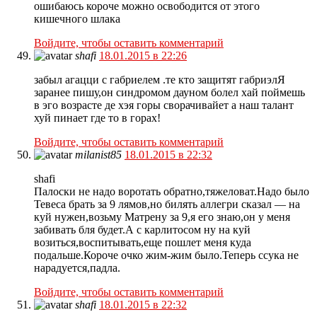
ошибаюсь короче можно освободится от этого
кишечного шлака
Войдите, чтобы оставить комментарий
shafi
18.01.2015 в 22:26
забыл агацци с габриелем .те кто защитят габриэлЯ
заранее пишу,он синдромом дауном болел хай поймешь
в эго возрасте де хэя горы сворачивайет а наш талант
хуй пинает где то в горах!
Войдите, чтобы оставить комментарий
milanist85
18.01.2015 в 22:32
shafi
Палоски не надо воротать обратно,тяжеловат.Надо было
Тевеса брать за 9 лямов,но билять аллегри сказал — на
куй нужен,возьму Матрену за 9,я его знаю,он у меня
забивать бля будет.А с карлитосом ну на куй
возиться,воспитывать,еще пошлет меня куда
подальше.Короче очко жим-жим было.Теперь ссука не
нарадуется,падла.
Войдите, чтобы оставить комментарий
shafi
18.01.2015 в 22:32