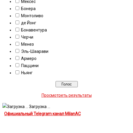
Мексес
Бонера
Монтоливо
де Йонг
Бонавентура
Черчи
Менез
Эль-Шаарави
Армеро
Паццини
Ньянг
Просмотреть результаты
Загрузка ...
Официальный Telegram канал MilanAC