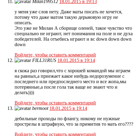
Milan199512
18.01.2015 в 19:13
у меня уже слов нету. Даже маты писать не хочется,
потому что даже матом такую дерьмовую игру не
описать.
Это уже не Милан А сборище оленей, такое чувство что
специально не играют, нет понимания на поле и не духа
победителей. На отъебись играют и вс down down down
down
Войдите, чтобы оставить комментарий
FILL31RUS
18.01.2015 в 19:14
я скока раз говорил,что с хорошей командой мы играем
на равных,а приежает какое нибудь недорозумение с
последнего или предпоследнего место и все жопа,мы
потерянные,а после гола так ваще не знают что и
делать))))
Войдите, чтобы оставить комментарий
bermoot
18.01.2015 в 19:14
дебильные проходы по флангу, никому не нужные
прострелы в штрафную, что за примитив то мать его????
Войдите, чтобы оставить комментарий