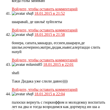
когда голы забиваю
Войдите, чтобы оставить комментарий
shafi
18.01.2015 в 21:52
шааравай, де шильё хуйплеты
Войдите, чтобы оставить комментарий
shafi
18.01.2015 в 21:58
бонера, сапата,заккардо, ессиен,шаарауи,де
шилье,ночерино,матри,дидак,ньянг,алертацци слить
нахуй
Войдите, чтобы оставить комментарий
milanist85
18.01.2015 в 22:01
shafi
Таки Дидака уже слили давно))))
Войдите, чтобы оставить комментарий
shafi
18.01.2015 в 22:04
палоски вернуть с гюркюффом и молодежку воспитать
лет на два и тогда возродимся как дортмунд ин ша а