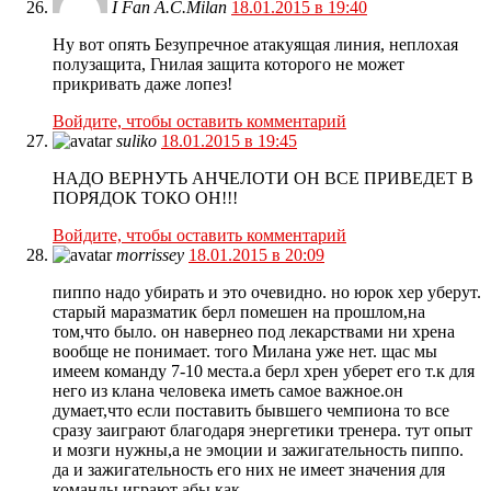
I Fan A.C.Milan
18.01.2015 в 19:40
Ну вот опять Безупречное атакуящая линия, неплохая
полузащита, Гнилая защита которого не может
прикривать даже лопез!
Войдите, чтобы оставить комментарий
suliko
18.01.2015 в 19:45
НАДО ВЕРНУТЬ АНЧЕЛОТИ ОН ВСЕ ПРИВЕДЕТ В
ПОРЯДОК ТОКО ОН!!!
Войдите, чтобы оставить комментарий
morrissey
18.01.2015 в 20:09
пиппо надо убирать и это очевидно. но юрок хер уберут.
старый маразматик берл помешен на прошлом,на
том,что было. он навернео под лекарствами ни хрена
вообще не понимает. того Милана уже нет. щас мы
имеем команду 7-10 места.а берл хрен уберет его т.к для
него из клана человека иметь самое важное.он
думает,что если поставить бывшего чемпиона то все
сразу заиграют благодаря энергетики тренера. тут опыт
и мозги нужны,а не эмоции и зажигательность пиппо.
да и зажигательность его них не имеет значения для
команды.играют абы как…