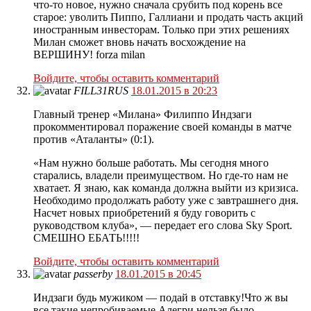
что-то новое, нужно сначала срубить под корень все
старое: уволить Пиппо, Галлиани и продать часть акций
иностранным инвесторам. Только при этих решениях
Милан сможет вновь начать восхождение на
ВЕРШИНУ! forza milan
Войдите, чтобы оставить комментарий
FILL31RUS
18.01.2015 в 20:23
Главный тренер «Милана» Филиппо Индзаги
прокомментировал поражение своей команды в матче
против «Аталанты» (0:1).
«Нам нужно больше работать. Мы сегодня много
старались, владели преимуществом. Но где-то нам не
хватает. Я знаю, как команда должна выйти из кризиса.
Необходимо продолжать работу уже с завтрашнего дня.
Насчет новых приобретений я буду говорить с
руководством клуба», — передает его слова Sky Sport.
СМЕШНО ЕБАТЬ!!!!!
Войдите, чтобы оставить комментарий
passerby
18.01.2015 в 20:45
Индзаги будь мужиком — подай в отставку!Что ж вы
все такие непробиваемые,Алегри нельзя было