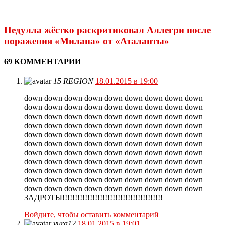
Педулла жёстко раскритиковал Аллегри после
поражения «Милана» от «Аталанты»
69 КОММЕНТАРИИ
15 REGION
18.01.2015 в 19:00
down down down down down down down down down
down down down down down down down down down
down down down down down down down down down
down down down down down down down down down
down down down down down down down down down
down down down down down down down down down
down down down down down down down down down
down down down down down down down down down
down down down down down down down down down
down down down down down down down down down
down down down down down down down down down
ЗАДРОТЫ!!!!!!!!!!!!!!!!!!!!!!!!!!!!!!!!!!!!!!!!
Войдите, чтобы оставить комментарий
yura12
18.01.2015 в 19:01