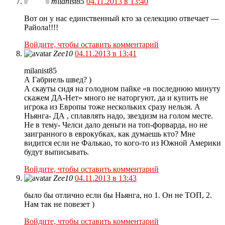
milanist85
04.11.2013 в 13:40
Вот он у нас единственный кто за селекцию отвечает —
Райола!!!!
Войдите, чтобы оставить комментарий
Zee10
04.11.2013 в 13:41
milanist85
А Габриель швед? )
А скауты сидя на голодном пайке «в последнюю минуту
скажем ДА-Нет» много не наторгуют, да и купить не
игрока из Европы тоже нескольких сразу нельзя. А
Ньянга- ДА , сплавлять надо, звездизм на голом месте.
Не в тему- Челси дало деньги на топ-форварда, но не
заигранного в еврокубках, как думаешь кто? Мне
видится если не Фалькао, то кого-то из Южной Америки
будут выписывать.
Войдите, чтобы оставить комментарий
Zee10
04.11.2013 в 13:43
было бы отлично если бы Ньянга, но 1. Он не ТОП, 2.
Нам так не повезет )
Войдите, чтобы оставить комментарий