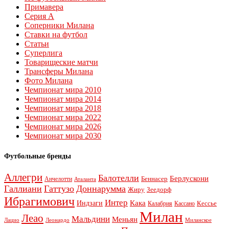
Примавера
Серия А
Соперники Милана
Ставки на футбол
Статьи
Суперлига
Товарищеские матчи
Трансферы Милана
Фото Милана
Чемпионат мира 2010
Чемпионат мира 2014
Чемпионат мира 2018
Чемпионат мира 2022
Чемпионат мира 2026
Чемпионат мира 2030
Футбольные бренды
Аллегри
Балотелли
Берлускони
Беннасер
Анчелотти
Аталанта
Галлиани
Гаттузо
Доннарумма
Жиру
Зеедорф
Ибрагимович
Интер
Кака
Индзаги
Кессье
Калабрия
Кассано
Милан
Леао
Мальдини
Меньян
Леонардо
Лацио
Миланское