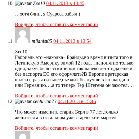
Zee10
04.11.2013 в 13:45
…хотя блин, я Суареса забыл )
Войдите, чтобы оставить комментарий
milanist85
04.11.2013 в 13:54
Zee10
Габриэль это «находка» Брайды,во время визита того в
Латинскую Америку зимой 12 года…непонятно только
одно,накуя было за кипером так далеко летать,да еще и
без паспорта ЕС его оформлять?В Европе вратарская
школа в разы сильнее,съездил бы лучше в Голландию
или Германию….а то теперь Тер-Штегена он захотел….
Войдите, чтобы оставить комментарий
centurion73
04.11.2013 в 15:46
Что может изменить старик Берл в 77 лет,только
жениться а в остальном уже старческий маразм
Войдите, чтобы оставить комментарий