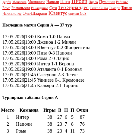
Пиоли
Пато
Наполи
Монтоливо
Пулишич
Монтелла
Пирло
дерби
Робиньо
Тео Эрнандес
Рома
Романьоли
Сусо
Тонали
Роналдиньо
Тиаго Силва
Томори
Ювентус
Эль-Шаарави
Чалханоглу
оценки GdS
Последние матчи Серии А — 37 тур
17.05.2026|13:00 Комо 1-0 Парма
17.05.2026|13:00 Дженоа 1-2 Милан
17.05.2026|13:00 Ювентус 0-2 Фиорентина
17.05.2026|13:00 Пиза 0-3 Наполи
17.05.2026|13:00 Рома 2-0 Лацио
17.05.2026|16:00 Интер 1-1 Верона
17.05.2026|19:00 Аталанта 0-1 Болонья
17.05.2026|21:45 Сассуоло 2-3 Лечче
17.05.2026|21:45 Удинезе 0-1 Кремонезе
17.05.2026|21:45 Кальяри 2-1 Торино
Турнирная таблица Серии А
Место
Команда
Игры
В
Н
П
Очки
1
Интер
38
27
6
5
87
2
Наполи
38
23
7
8
76
3
Рома
38
23
4
11
73