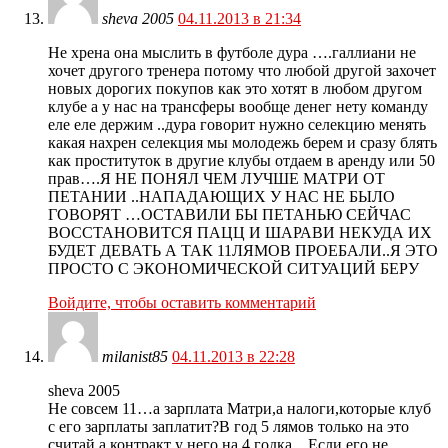
sheva 2005
04.11.2013 в 21:34
Не хрена она мыслить в футболе дура ….галлиани не
хочет другого тренера потому что любой другой захочет
новых дорогих покупов как это хотят в любом другом
клубе а у нас на трансферы вообще денег нету команду
еле еле держим ..дура говорит нужно селекцию менять
какая нахрен селекция мы молодежь берем и сразу блять
как проституток в другие клубы отдаем в аренду или 50
прав….Я НЕ ПОНЯЛ ЧЕМ ЛУЧШЕ МАТРИ ОТ
ПЕТАНИИ ..НАПАДАЮЩИХ У НАС НЕ БЫЛО
ГОВОРЯТ …ОСТАВИЛИ БЫ ПЕТАНЬЮ СЕЙЧАС
ВОССТАНОВИТСЯ ПАЦЦ И ШАРАВИ НЕКУДА ИХ
БУДЕТ ДЕВАТЬ А ТАК 11ЛЯМОВ ПРОЕБАЛИ..Я ЭТО
ПРОСТО С ЭКОНОМИЧЕСКОЙ СИТУАЦИЙ БЕРУ
Войдите, чтобы оставить комментарий
milanist85
04.11.2013 в 22:28
sheva 2005
Не совсем 11…а зарплата Матри,а налоги,которые клуб
с его зарплаты заплатит?В год 5 лямов только на это
считай,а контракт у него на 4 годка…Если его не