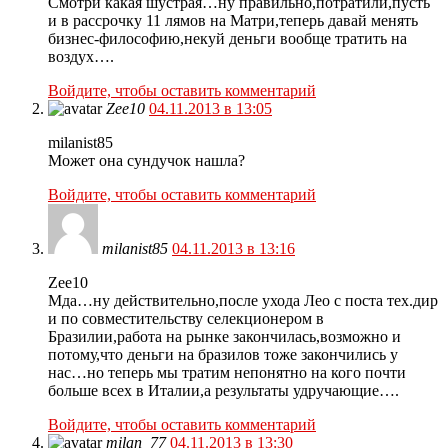
Смотри какая шустрая…ну правильно,потратили,пусть
и в рассрочку 11 лямов на Матри,теперь давай менять
бизнес-философию,некуй деньги вообще тратить на
воздух….
Войдите, чтобы оставить комментарий
Zee10
04.11.2013 в 13:05
milanist85
Может она сундучок нашла?
Войдите, чтобы оставить комментарий
milanist85
04.11.2013 в 13:16
Zee10
Мда…ну действительно,после ухода Лео с поста тех.дир
и по совместительству селекционером в
Бразилии,работа на рынке закончилась,возможно и
потому,что деньги на бразилов тоже закончились у
нас…но теперь мы тратим непонятно на кого почти
больше всех в Италии,а результаты удручающие….
Войдите, чтобы оставить комментарий
milan_77
04.11.2013 в 13:30