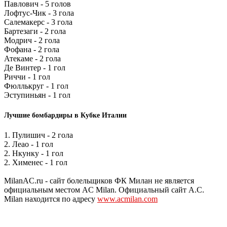
Павлович - 5 голов
Лофтус-Чик - 3 гола
Салемакерс - 3 гола
Бартезаги - 2 гола
Модрич - 2 гола
Фофана - 2 гола
Атекаме - 2 гола
Де Винтер - 1 гол
Риччи - 1 гол
Фюллькруг - 1 гол
Эступиньян - 1 гол
Лучшие бомбардиры в Кубке Италии
1. Пулишич - 2 гола
2. Леао - 1 гол
2. Нкунку - 1 гол
2. Хименес - 1 гол
MilanAC.ru - сайт болельщиков ФК Милан не является
официальным местом AC Milan. Официальный сайт A.C.
Milan находится по адресу
www.acmilan.com