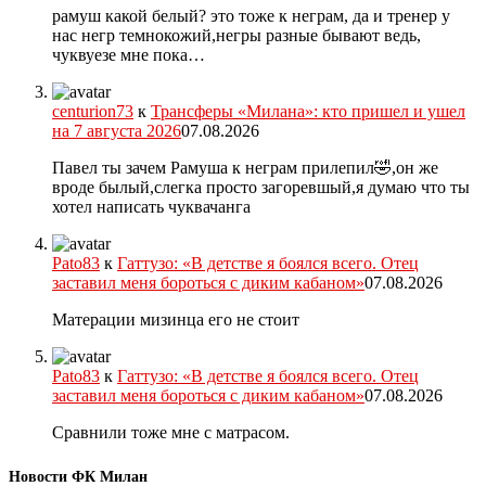
рамуш какой белый? это тоже к неграм, да и тренер у
нас негр темнокожий,негры разные бывают ведь,
чуквуезе мне пока…
centurion73
к
Трансферы «Милана»: кто пришел и ушел
на 7 августа 2026
07.08.2026
Павел ты зачем Рамуша к неграм прилепил🤣,он же
вроде былый,слегка просто загоревшый,я думаю что ты
хотел написать чуквачанга
Pato83
к
Гаттузо: «В детстве я боялся всего. Отец
заставил меня бороться с диким кабаном»
07.08.2026
Матерации мизинца его не стоит
Pato83
к
Гаттузо: «В детстве я боялся всего. Отец
заставил меня бороться с диким кабаном»
07.08.2026
Сравнили тоже мне с матрасом.
Новости ФК Милан