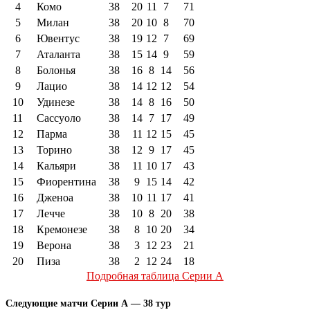
4
Комо
38
20
11
7
71
5
Милан
38
20
10
8
70
6
Ювентус
38
19
12
7
69
7
Аталанта
38
15
14
9
59
8
Болонья
38
16
8
14
56
9
Лацио
38
14
12
12
54
10
Удинезе
38
14
8
16
50
11
Сассуоло
38
14
7
17
49
12
Парма
38
11
12
15
45
13
Торино
38
12
9
17
45
14
Кальяри
38
11
10
17
43
15
Фиорентина
38
9
15
14
42
16
Дженоа
38
10
11
17
41
17
Лечче
38
10
8
20
38
18
Кремонезе
38
8
10
20
34
19
Верона
38
3
12
23
21
20
Пиза
38
2
12
24
18
Подробная таблица Серии А
Следующие матчи Серии А — 38 тур