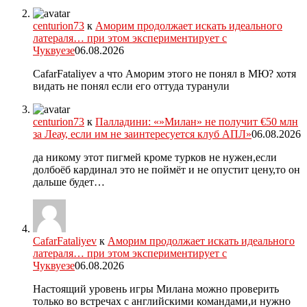
centurion73
к
Аморим продолжает искать идеального
латераля… при этом экспериментирует с
Чуквуезе
06.08.2026
CafarFataliyev а что Аморим этого не понял в МЮ? хотя
видать не понял если его оттуда туранули
centurion73
к
Палладини: «»Милан» не получит €50 млн
за Леау, если им не заинтересуется клуб АПЛ»
06.08.2026
да никому этот пигмей кроме турков не нужен,если
долбоёб кардинал это не поймёт и не опустит цену,то он
дальше будет…
CafarFataliyev
к
Аморим продолжает искать идеального
латераля… при этом экспериментирует с
Чуквуезе
06.08.2026
Настоящий уровень игры Милана можно проверить
только во встречах с английскими командами,и нужно