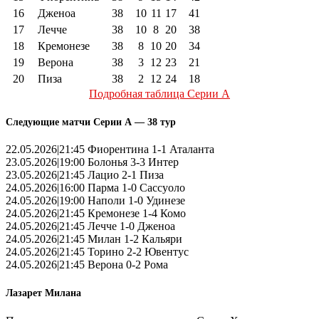
16
Дженоа
38
10
11
17
41
17
Лечче
38
10
8
20
38
18
Кремонезе
38
8
10
20
34
19
Верона
38
3
12
23
21
20
Пиза
38
2
12
24
18
Подробная таблица Серии А
Следующие матчи Серии А — 38 тур
22.05.2026|21:45 Фиорентина 1-1 Аталанта
23.05.2026|19:00 Болонья 3-3 Интер
23.05.2026|21:45 Лацио 2-1 Пиза
24.05.2026|16:00 Парма 1-0 Сассуоло
24.05.2026|19:00 Наполи 1-0 Удинезе
24.05.2026|21:45 Кремонезе 1-4 Комо
24.05.2026|21:45 Лечче 1-0 Дженоа
24.05.2026|21:45 Милан 1-2 Кальяри
24.05.2026|21:45 Торино 2-2 Ювентус
24.05.2026|21:45 Верона 0-2 Рома
Лазарет Милана