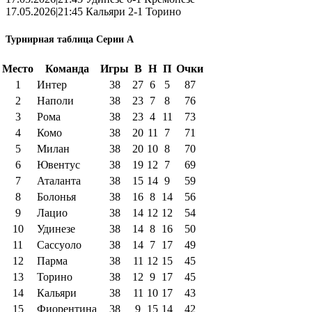
17.05.2026|21:45 Кальяри 2-1 Торино
Турнирная таблица Серии А
Место
Команда
Игры
В
Н
П
Очки
1
Интер
38
27
6
5
87
2
Наполи
38
23
7
8
76
3
Рома
38
23
4
11
73
4
Комо
38
20
11
7
71
5
Милан
38
20
10
8
70
6
Ювентус
38
19
12
7
69
7
Аталанта
38
15
14
9
59
8
Болонья
38
16
8
14
56
9
Лацио
38
14
12
12
54
10
Удинезе
38
14
8
16
50
11
Сассуоло
38
14
7
17
49
12
Парма
38
11
12
15
45
13
Торино
38
12
9
17
45
14
Кальяри
38
11
10
17
43
15
Фиорентина
38
9
15
14
42