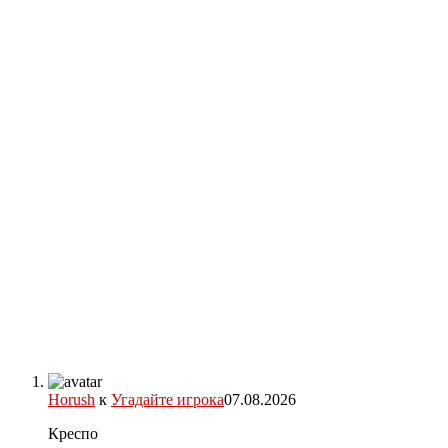
Horush
к
Угадайте игрока
07.08.2026
Креспо