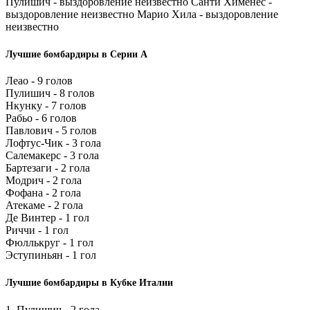
Пулишич - выздоровление неизвестно Санти Хименес -
выздоровление неизвестно Марио Хила - выздоровление
неизвестно
Лучшие бомбардиры в Серии А
Леао - 9 голов
Пулишич - 8 голов
Нкунку - 7 голов
Рабьо - 6 голов
Павлович - 5 голов
Лофтус-Чик - 3 гола
Салемакерс - 3 гола
Бартезаги - 2 гола
Модрич - 2 гола
Фофана - 2 гола
Атекаме - 2 гола
Де Винтер - 1 гол
Риччи - 1 гол
Фюллькруг - 1 гол
Эступиньян - 1 гол
Лучшие бомбардиры в Кубке Италии
1. Пулишич - 2 гола