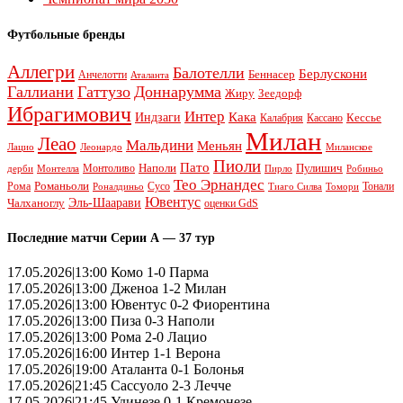
Футбольные бренды
Аллегри
Балотелли
Берлускони
Беннасер
Анчелотти
Аталанта
Галлиани
Гаттузо
Доннарумма
Жиру
Зеедорф
Ибрагимович
Интер
Кака
Индзаги
Кессье
Калабрия
Кассано
Милан
Леао
Мальдини
Меньян
Леонардо
Лацио
Миланское
Пиоли
Пато
Наполи
Монтоливо
Пулишич
Монтелла
Пирло
дерби
Робиньо
Тео Эрнандес
Рома
Романьоли
Сусо
Тонали
Роналдиньо
Тиаго Силва
Томори
Ювентус
Эль-Шаарави
Чалханоглу
оценки GdS
Последние матчи Серии А — 37 тур
17.05.2026|13:00 Комо 1-0 Парма
17.05.2026|13:00 Дженоа 1-2 Милан
17.05.2026|13:00 Ювентус 0-2 Фиорентина
17.05.2026|13:00 Пиза 0-3 Наполи
17.05.2026|13:00 Рома 2-0 Лацио
17.05.2026|16:00 Интер 1-1 Верона
17.05.2026|19:00 Аталанта 0-1 Болонья
17.05.2026|21:45 Сассуоло 2-3 Лечче
17.05.2026|21:45 Удинезе 0-1 Кремонезе