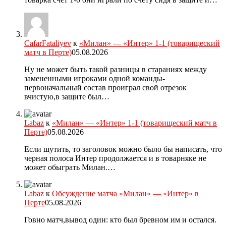
CafarFataliyev
к
«Милан» — «Интер» 1-1 (товарищеский
матч в Перте)
05.08.2026
Ну не может быть такой разницы в стараниях между
замененными игроками одной команды-
первоначальный состав проиграл свой отрезок
вчистую,в защите был…
Labaz
к
«Милан» — «Интер» 1-1 (товарищеский матч в
Перте)
05.08.2026
Если шутить, то заголовок можно было бы написать, что
черная полоса Интер продолжается и в товарняке не
может обыграть Милан.…
Labaz
к
Обсуждение матча «Милан» — «Интер» в
Перте
05.08.2026
Говно матч,вывод один: кто был бревном им и остался.