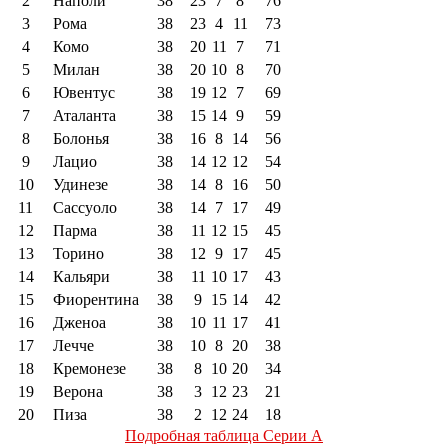
2
Наполи
38
23
7
8
76
3
Рома
38
23
4
11
73
4
Комо
38
20
11
7
71
5
Милан
38
20
10
8
70
6
Ювентус
38
19
12
7
69
7
Аталанта
38
15
14
9
59
8
Болонья
38
16
8
14
56
9
Лацио
38
14
12
12
54
10
Удинезе
38
14
8
16
50
11
Сассуоло
38
14
7
17
49
12
Парма
38
11
12
15
45
13
Торино
38
12
9
17
45
14
Кальяри
38
11
10
17
43
15
Фиорентина
38
9
15
14
42
16
Дженоа
38
10
11
17
41
17
Лечче
38
10
8
20
38
18
Кремонезе
38
8
10
20
34
19
Верона
38
3
12
23
21
20
Пиза
38
2
12
24
18
Подробная таблица Серии А