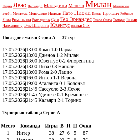
Милан
Леао
Мальдини
Меньян
Леонардо
Лацио
Миланское
Пиоли
Пато
Наполи
Монтоливо
Пулишич
Монтелла
Пирло
дерби
Робиньо
Тео Эрнандес
Рома
Романьоли
Сусо
Тонали
Роналдиньо
Тиаго Силва
Томори
Ювентус
Эль-Шаарави
Чалханоглу
оценки GdS
Последние матчи Серии А — 37 тур
17.05.2026|13:00 Комо 1-0 Парма
17.05.2026|13:00 Дженоа 1-2 Милан
17.05.2026|13:00 Ювентус 0-2 Фиорентина
17.05.2026|13:00 Пиза 0-3 Наполи
17.05.2026|13:00 Рома 2-0 Лацио
17.05.2026|16:00 Интер 1-1 Верона
17.05.2026|19:00 Аталанта 0-1 Болонья
17.05.2026|21:45 Сассуоло 2-3 Лечче
17.05.2026|21:45 Удинезе 0-1 Кремонезе
17.05.2026|21:45 Кальяри 2-1 Торино
Турнирная таблица Серии А
Место
Команда
Игры
В
Н
П
Очки
1
Интер
38
27
6
5
87