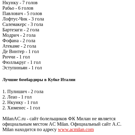
Нкунку - 7 голов
Рабьо - 6 голов
Павлович - 5 голов
Лофтус-Чик - 3 гола
Салемакерс - 3 гола
Бартезаги - 2 гола
Модрич - 2 гола
Фофана - 2 гола
Атекаме - 2 гола
Де Винтер - 1 гол
Риччи - 1 гол
Фюллькруг - 1 гол
Эступиньян - 1 гол
Лучшие бомбардиры в Кубке Италии
1. Пулишич - 2 гола
2. Леао - 1 гол
2. Нкунку - 1 гол
2. Хименес - 1 гол
MilanAC.ru - сайт болельщиков ФК Милан не является
официальным местом AC Milan. Официальный сайт A.C.
Milan находится по адресу
www.acmilan.com