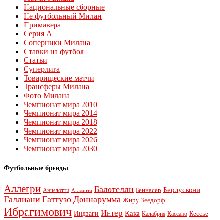
Национальные сборные
Не футбольный Милан
Примавера
Серия А
Соперники Милана
Ставки на футбол
Статьи
Суперлига
Товарищеские матчи
Трансферы Милана
Фото Милана
Чемпионат мира 2010
Чемпионат мира 2014
Чемпионат мира 2018
Чемпионат мира 2022
Чемпионат мира 2026
Чемпионат мира 2030
Футбольные бренды
Аллегри
Балотелли
Берлускони
Беннасер
Анчелотти
Аталанта
Галлиани
Гаттузо
Доннарумма
Жиру
Зеедорф
Ибрагимович
Интер
Кака
Индзаги
Кессье
Калабрия
Кассано