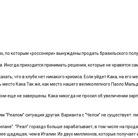
х, по которым «россонери» вынуждены продать бразильского полу
. Иногда приходится принимать решения, которые не нравятся са
зать, что в клубе нет никакого кризиса. Если уйдет Кака, на его м
ь место Кака.Так же, как место нашего великолепного Паоло Мальд
 они еще не завершены. Кака никогда не просил об увеличении зар
м “Реалом” ситуация другая. Варианта с “Челси” не существует: либ
илане”. “Реал” гораздо больше зарабатывает, в том числе на прод
е щадящая, чем в Италии. Из двух миллионов, которые получает иг