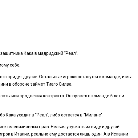
защитника Кака в мадридский “Реал”.
мому себе.
есто придут другие. Остальные игроки останутся в команде, и мы
ини в обороне займет Тиаго Силва.
платы или продления контракта. Он провел в команде 6 лет и
о Кака уходит в “Реал”, либо остается в “Милане”.
аже телевизионных прав. Нельзя упускать из виду и другой
рок в Италии, реально ему достается лишь один. А в Испании –