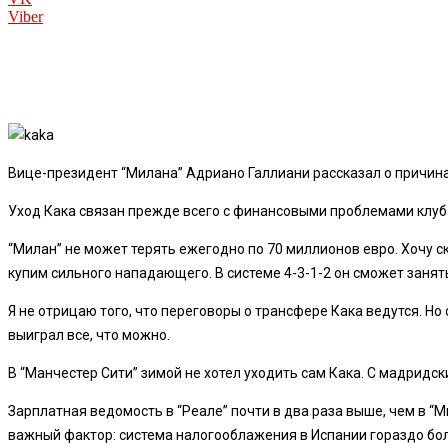
Viber
Вице-президент “Милана” Адриано Галлиани рассказал о причина
Уход Кака связан прежде всего с финансовыми проблемами клуба
“Милан” не может терять ежегодно по 70 миллионов евро. Хочу ска
купим сильного нападающего. В системе 4-3-1-2 он сможет занят
Я не отрицаю того, что переговоры о трансфере Кака ведутся. Но
выиграл все, что можно.
В “Манчестер Сити” зимой не хотел уходить сам Кака. С мадридски
Зарплатная ведомость в “Реале” почти в два раза выше, чем в “М
важный фактор: система налогооблажения в Испании гораздо боле